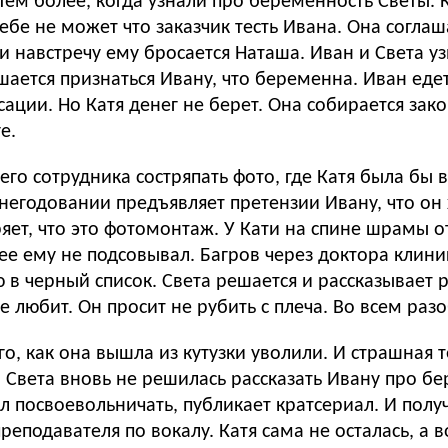
 Тем более, когда узнали про беременность Светы. К
бе не может что заказчик тесть Ивана. Она соглаш
 навстречу ему бросается Наташа. Иван и Света уз
о Катя денег не берет. Она собирается закончить обследова
е.
своего сотрудника состряпать фото, где Катя была б
 негодовании предъявляет претензии Ивану, что он
яет, что это фотомонтаж. У Кати на спине шрамы от
ее ему не подсовывал. Багров через доктора клини
одителям о ребенке. Отец не уверен, что
ее любит. Он просит не рубить с плеча. Во всем разо
о, как она вышла из кутузки уволили. И страшная т
. Света вновь не решилась рассказать Ивану про б
тел посвоевольничать, публикает кратсериал. И полу
еля по вокалу. Катя сама не осталась, а вот Наташу оставил