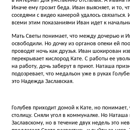
в интернат для умственно отсталых. А Ивана п
Иначе ему грозит беда. Иван выясняет, и то, 
соседями с видео камерой удалось связаться. 
всеми этим показаниями Иван идет к начальн
Мать Светы понимает, что между дочерью и Ив
освободили. Но дочку из органов опеки ей поо
проводят ночь как друзья. Иван шокирован изве
перекрывает кислород Кате. С работы ее уволи
на работу, дочь заберут в приют. Наташа призн
подозревает, что медальон уже в руках Голубе
это Надежда Заславская.
Голубев приходит домой к Кате, но понимает, 
столицу. Сняли угол в коммуналке. Но Наташа просит маму съех
Заславскому, но в течение двух недель это н