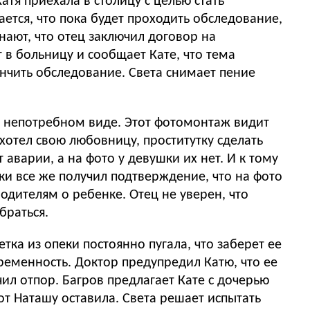
атя приехала в столицу с целью стать
ается, что пока будет проходить обследование,
нают, что отец заключил договор на
ние. Света снимает пение
ы в непотребном виде. Этот фотомонтаж видит
 хотел свою любовницу, проститутку сделать
 аварии, а на фото у девушки их нет. И к тому
ки все же получил подтверждение, что на фото
браться.
етка из опеки постоянно пугала, что заберет ее
еременность. Доктор предупредил Катю, что ее
чил отпор. Багров предлагает Кате с дочерью
а. Света решает испытать