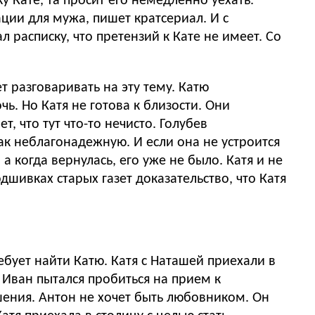
у Кате, та просит его немедленно уехать.
ации для мужа, пишет кратсериал. И с
 расписку, что претензий к Кате не имеет. Со
 разговаривать на эту тему. Катю
ь. Но Катя не готова к близости. Они
, что тут что-то нечисто. Голубев
как неблагонадежную. И если она не устроится
а когда вернулась, его уже не было. Катя и не
дшивках старых газет доказательство, что Катя
ебует найти Катю. Катя с Наташей приехали в
к
шения. Антон не хочет быть любовником. Он