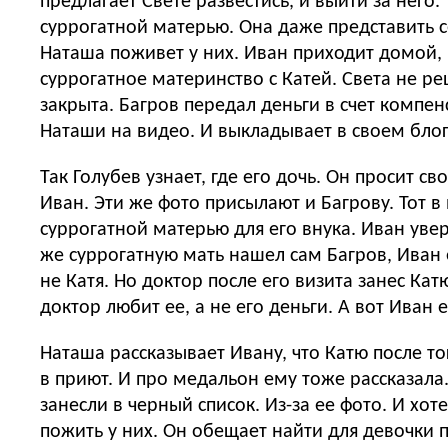
предлагает Свете развестись, и выйти за него.
суррогатной матерью. Она даже представить се
Наташа поживет у них. Иван приходит домой, и
суррогатное материнство с Катей. Света не решается признаться Ивану, что беременна. Иван едет в больницу и сообщает Кате, что тема
закрыта. Багров передал деньги в счет компенсации. Н
Наташи на видео. И выкладывает в своем блог
Так Голубев узнает, где его дочь. Он просит 
Иван. Эти же фото присылают и Багрову. Тот в
суррогатной матерью для его внука. Иван увер
же суррогатную мать нашел сам Багров, Иван 
не Катя. Но доктор после его визита занес Катю в черный список. Света решается и рассказывает р
доктор любит ее, а не его деньги. А вот Иван 
Наташа рассказывает Ивану, что Катю после тог
в приют. И про медальон ему тоже рассказала
занесли в черный список. Из-за ее фото. И хо
пожить у них. Он обещает найти для девочки преподават