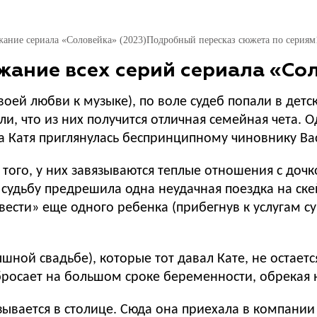
жание сериала «Соловейка» (2023)
Подробный пересказ сюжета по сериям
жание всех серий сериала «Сол
воей любви к музыке), по воле судеб попали в детс
ли, что из них получится отличная семейная чета.
а Катя приглянулась беспринципному чиновнику Ва
того, у них завязываются теплые отношения с дочко
 судьбу предрешила одна неудачная поездка на ске
авести» еще одного ребенка (прибегнув к услугам 
ной свадьбе), которые тот давал Кате, не остается
бросает на большом сроке беременности, обрекая 
ывается в столице. Сюда она приехала в компании 