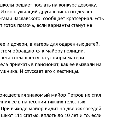
школы решает послать на конкурс девочку,
. Из консультаций друга юриста он делает
ьгами Заславского, сообщает кратсериал. Есть
т готов помочь, если варианты станут не
нее и дочери, в лагерь для одаренных детей.
ристом обращаются к майору полиции.
Света соглашается на уговоры матери
ела приехать в пансионат, как ее вызвали на
шника. И спускает его с лестницы.
винил ее в нанесении тяжких телесных
. При выходе майор видит на дверях соседей
ьют 111 статью, вплоть до 10 лет и то, если