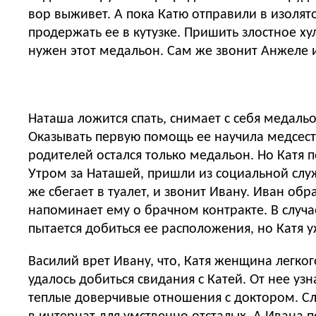
вор выживет. А пока Катю отправили в изолято
продержать ее в кутузке. Пришить злостное хул
нужен этот медальон. Сам же звонит Анжеле и
Наташа ложится спать, снимает с себя медальо
Оказывать первую помощь ее научила медсестр
родителей остался только медальон. Но Катя п
Утром за Наташей, пришли из социальной служ
же сбегает в туалет, и звонит Ивану. Иван обр
напоминает ему о брачном контракте. В случае
пытается добиться ее расположения, но Катя у
Василий врет Ивану, что, Катя женщина легког
удалось добиться свидания с Катей. От нее узн
теплые доверчивые отношения с доктором. Сле