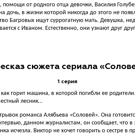
, помощи от родного отца девочки, Василия Голубе
а дочь, в жизни которой никогда до этого не появля
ство Багровых ищут суррогатную мать. Девушка, нед
ется с Иваном. Естественно, они узнают друг друг
есказ сюжета сериала «Солове
1 серия
, как горит машина, в которой погибли ее родител
 местный лесник…
рывок романса Алябьева «Соловей». Она готовитс
тервью, данном журналистам, он сообщает, что в 
енка исчезла. Виктор не хочет говорить о сестре в