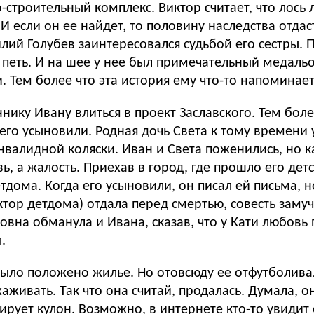
-строительный комплекс. Виктор считает, что лось 
 И если он ее найдет, то половину наследства отдас
лий Голубев заинтересовался судьбой его сестры. 
 петь. И на шее у нее был примечательный медаль
. Тем более что эта история ему что-то напоминает
ику Ивану влиться в проект Заславского. Тем более
а инвалидом. Разбившись на скейте,
алидной коляски. Иван и Света поженились, но как
вь, а жалость. Приехав в город, где прошло его дет
дома. Когда его усыновили, он писал ей письма, но
ктор детдома) отдала перед смертью, совесть заму
овна обманула и Ивана, сказав, что у Кати любовь 
.
рует кулон. Возможно, в интернете кто-то увидит 