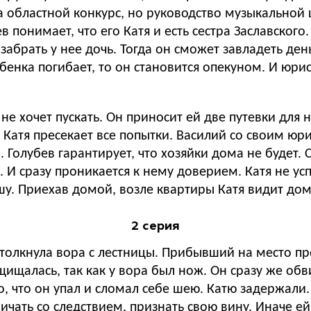
а областной конкурс, но руководство музыкальной 
 понимает, что его Катя и есть сестра Заславского
абрать у нее дочь. Тогда он сможет завладеть ден
бенка погибает, то он становится опекуном. И юрис
 не хочет пускать. Он приносит ей две путевки для 
но Катя пресекает все попытки. Василий со своим ю
Голубев гарантирует, что хозяйки дома не будет. 
 И сразу проникается к нему доверием. Катя не усп
шу. Приехав домой, возле квартиры Катя видит дому
2 серия
место происшествия знакомый майор Петров не стал
ащищалась, так как у вора был нож. Он сразу же об
, что он упал и сломал себе шею. Катю задержали
чать со следствием, признать свою вину. Иначе ей ш