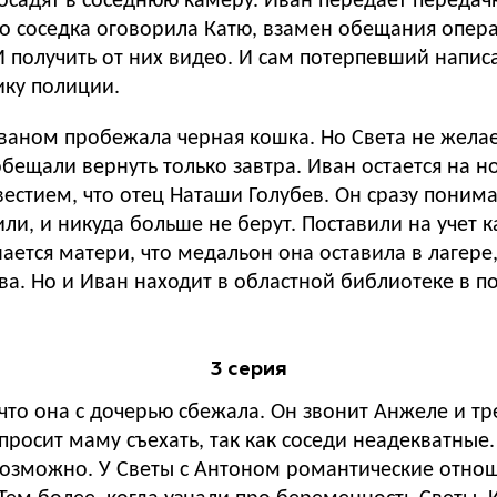
осадят в соседнюю камеру. Иван передаёт передачк
что соседка оговорила Катю, взамен обещания опер
И получить от них видео. И сам потерпевший написал
ику полиции.
аном пробежала черная кошка. Но Света не желает
бещали вернуть только завтра. Иван остается на ноч
стием, что отец Наташи Голубев. Он сразу понимает
ли, и никуда больше не берут. Поставили на учет 
ается матери, что медальон она оставила в лагере, 
ва. Но и Иван находит в областной библиотеке в по
3 серия
что она с дочерью сбежала. Он звонит Анжеле и тр
ать, так как соседи неадекватные. Иван пытался пробиться на прием 
евозможно. У Светы с Антоном романтические отно