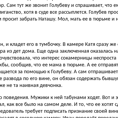
р. Сам тут же звонит Голубеву и спрашивает, что 
иганство, хотя в суде все рассыплется. Голубев пр
 просит забрать Наташу. Мол, мать ее в тюрьме и 
н, и кладет его в тумбочку. В камере Катя сразу же
а из дет дома. Еще одна заключенная оказалась нас
очувствовала, что интерес сокамерницы неспроста 
бы, сообщив, что ее мама в тюрьме. А ее отправят
ащается за помощью к Голубеву. А сам отпрашивается
 развода по его вине, он обязан содержать бывшую
же не та наивная девчонка.
о поведения. Мужики к ней табунами ходят. Вот и 
ал, как все было на самом деле. И то, что ее хотят
дователь требует подписать признание своей вины,