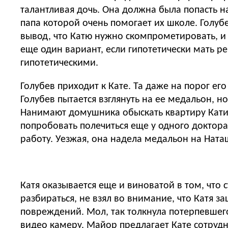
талантливая дочь. Она должна была попасть н
папа которой очень помогает их школе. Голубев
вывод, что Катю нужно скомпрометировать, и з
еще один вариант, если гипотетически мать ре
гипотетическими.
Голубев приходит к Кате. Та даже на порог его
Голубев пытается взглянуть на ее медальон, 
Нанимают домушника обыскать квартиру Кати. 
попробовать полечиться еще у одного доктора.
работу. Уезжая, она надела медальон на Ната
Катя оказывается еще и виноватой в том, что столкнула вора с лестницы. Прибывший на 
разбираться, не взял во внимание, что Катя з
повреждений. Мол, так толкнула потерпевшего
видео камеру. Майор предлагает Кате сотрудни