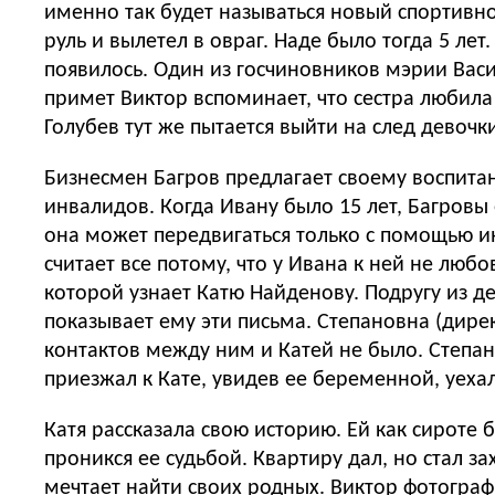
именно так будет называться новый спортивно
руль и вылетел в овраг. Наде было тогда 5 лет.
появилось. Один из госчиновников мэрии Васи
примет Виктор вспоминает, что сестра любила
Голубев тут же пытается выйти на след девочки
Бизнесмен Багров предлагает своему воспитанн
инвалидов. Когда Ивану было 15 лет, Багровы его усыновили. Родная дочь Света к тому времени уже был
она может передвигаться только с помощью инв
считает все потому, что у Ивана к ней не любо
которой узнает Катю Найденову. Подругу из дет
показывает ему эти письма. Степановна (дире
контактов между ним и Катей не было. Степан
приезжал к Кате, увидев ее беременной, уехал
Катя рассказала свою историю. Ей как сироте было положено жилье. Но отовсюду ее отфутболивали. Попала она на прием к Голубеву. И тот
проникся ее судьбой. Квартиру дал, но стал захаживать. Так что она считай, продалась. Думала, он женится, а он исчез из ее жизни. Катя
мечтает найти своих родных. Виктор фотографи