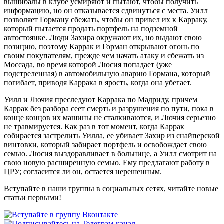
вышибалы в клубе усмиряют и пытают, чтобы получить
информацию, но он отказывается сдвинуться с места. Уилл
позволяет Горману сбежать, чтобы он привел их к Карраку,
который пытается продать портфель на подземной
автостоянке. Люди Захира окружают их, но выдают свою
позицию, поэтому Каррак и Горман открывают огонь по
своим покупателям, прежде чем начать атаку и сбежать из
Моссада, во время которой Люсия попадает (уже
подстреленная) в автомобильную аварию Гормана, который
погибает, приводя Каррака в ярость, когда она убегает.
Уилл и Лючия преследуют Каррака по Мадриду, причем
Каррак без разбора сеет смерть и разрушения по пути, пока в
конце концов их машины не сталкиваются, и Лючия серьезно
не травмируется. Как раз в тот момент, когда Каррак
собирается застрелить Уилла, ее убивает Захир из снайперской
винтовки, который забирает портфель и освобождает свою
семью. Люсия выздоравливает в больнице, а Уилл смотрит на
свою новую расширенную семью. Ему предлагают работу в
ЦРУ; согласится ли он, остается нерешенным.
Вступайте в наши группы в социальных сетях, читайте новые
статьи первыми!