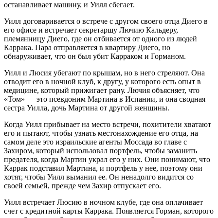
останавливает машину, и Уилл сбегает.
Уилл договаривается о встрече с другом своего отца Диего в
его офисе и встречает секретаршу Лючию Кальдеру,
племянницу Диего, где он отбивается от одного из людей
Каррака. Пара отправляется в квартиру Диего, но
обнаруживает, что он был убит Карраком и Горманом.
Уилл и Люсия убегают по крышам, но в него стреляют. Она
отводит его в ночной клуб, к другу, у которого есть опыт в
медицине, который прижигает рану. Лючия объясняет, что
«Том» — это псевдоним Мартина в Испании, и она сводная
сестра Уилла, дочь Мартина от другой женщины.
Когда Уилл прибывает на место встречи, похитители хватают
его и пытают, чтобы узнать местонахождение его отца, на
самом деле это израильские агенты Моссада во главе с
Захиром, который использовал портфель, чтобы заманить
предателя, когда Мартин украл его у них. Они понимают, что
Каррак подставил Мартина, и портфель у нее, поэтому они
хотят, чтобы Уилл выманил ее. Он ненадолго видится со
своей семьей, прежде чем Захир отпускает его.
Уилл встречает Люсию в ночном клубе, где она оплачивает
счет с кредитной карты Каррака. Появляется Горман, которого