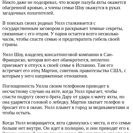
Никто даже не подозревал, что вскоре палуба яхты окажется
обагренной кровью, а члены семьи Шоу окажутся в руках
загадочных похитителей.
В поисках своих родных Уилл сталкивается с
государственным заговором и раскрывает темные секреты,
связанные с его отцом. У парня остается всего несколько
часов, чтобы спасти семью и предотвратить гибель своей
страны.
Уилл Шоу, владелец консалтинговой компании в Сан-
Франциско, которая вот-вот обанкротится, неохотно
приезжает в отпуск к своей семье в Испанию. Там его
встречает его отец Мартин, советник правительства США, с
которым у него напряженные отношения.
Поглощенность Уилла своим телефоном приводит к
несчастному случаю на яхте, когда Уилл прыгает, чтобы
спасти подругу своего брата Дару от удара о мачту яхты, но
она ударяется головой о лебедку. Мартин хватает телефон и
бросает его в океан. Уилл плывет в город за медикаментами и
чтобы остыть.
Когда Уилл возвращается, яхта сдвинулась с места, и его семьи
больше нет внутри. Он идет в полицию, и они приводят его к