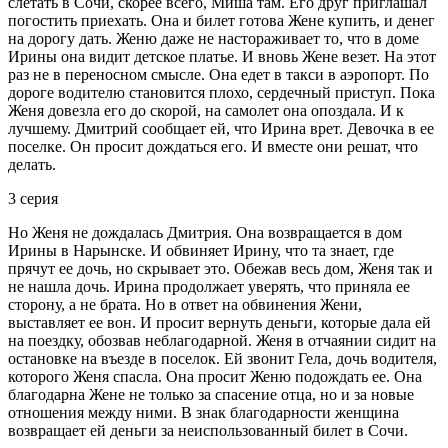
слетать в Сочи, скорее всего, Миша там. Его друг приглашал
погостить приехать. Она и билет готова Жене купить, и денег
на дорогу дать. Женю даже не настораживает то, что в доме
Ирины она видит детское платье. И вновь Жене везет. На этот
раз не в переносном смысле. Она едет в такси в аэропорт. По
дороге водителю становится плохо, сердечный приступ. Пока
Женя довезла его до скорой, на самолет она опоздала. И к
лучшему. Дмитрий сообщает ей, что Ирина врет. Девочка в ее
поселке. Он просит дождаться его. И вместе они решат, что
делать.
3 серия
Но Женя не дождалась Дмитрия. Она возвращается в дом
Ирины в Нарынске. И обвиняет Ирину, что та знает, где
прячут ее дочь, но скрывает это. Обежав весь дом, Женя так и
не нашла дочь. Ирина продолжает уверять, что приняла ее
сторону, а не брата. Но в ответ на обвинения Жени,
выставляет ее вон. И просит вернуть деньги, которые дала ей
на поездку, обозвав неблагодарной. Женя в отчаянии сидит на
остановке на въезде в поселок. Ей звонит Гела, дочь водителя,
которого Женя спасла. Она просит Женю подождать ее. Она
благодарна Жене не только за спасение отца, но и за новые
отношения между ними. В знак благодарности женщина
возвращает ей деньги за неиспользованный билет в Сочи.