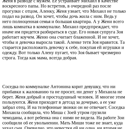
Женя в разводе с мужем. Ее устраивает Михаил в качестве
воскресного папы. Но встретив, в очередной раз после
прогулки с отцом, Аленку, Женя узнает, что Михаил не только
подал на развод. Он хочет, чтобы дочь жила с ним. Ведь у
него полноценная семья и большая квартира. А у Жени всего
лишь комнатка в коммуналке. Михаил предупреждает, что
иначе им придется разбираться в суде. Его новая супруга Зоя
работает коучем. Женю она считает блаженной. И не хочет,
чтобы и девочка выросла такой. Аленке тетя Зоя нравится. Та
старается расположить девочку к себе, покупая ей игрушки и
одежду. Вот только Алену пугает, что Зоя бывает чрезмерно
строга. Тогда как мама, всегда добрая.
Соседка по коммуналке Антонина корит девушку, что ни
прибавки к жалованию та не просит, ни денег у Михаила не
берет. Женя добрый и простодушный человек. И многие этим
пользуются. Женя приходит в детсад за дочерью, а ее уже
забрал отец. И на телефонные звонки он не отвечает. Соседка
Михаила сообщила, что Миша с Зоей утром грузили
чемоданы, а вот ребенка она с ними не видела. На работе Зои
сообщили об ее увольнении. Мать Миши тоже не знает, куда
уехал сын. Очевидно, что невестки ей ни одна, ни вторая не