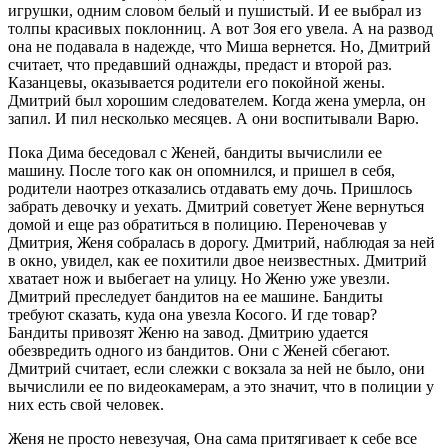
игрушки, одним словом белый и пушистый. И ее выбрал из
толпы красивых поклонниц. А вот Зоя его увела. А на развод
она не подавала в надежде, что Миша вернется. Но, Дмитрий
считает, что предавший однажды, предаст и второй раз.
Казанцевы, оказывается родители его покойной жены.
Дмитрий был хорошим следователем. Когда жена умерла, он
запил. И пил несколько месяцев. А они воспитывали Варю.
Пока Дима беседовал с Женей, бандиты вычислили ее
машину. После того как он опомнился, и пришел в себя,
родители наотрез отказались отдавать ему дочь. Пришлось
забрать девочку и уехать. Дмитрий советует Жене вернуться
домой и еще раз обратиться в полицию. Переночевав у
Дмитрия, Женя собралась в дорогу. Дмитрий, наблюдая за ней
в окно, увидел, как ее похитили двое неизвестных. Дмитрий
хватает нож и выбегает на улицу. Но Женю уже увезли.
Дмитрий преследует бандитов на ее машине. Бандиты
требуют сказать, куда она увезла Косого. И где товар?
Бандиты привозят Женю на завод. Дмитрию удается
обезвредить одного из бандитов. Они с Женей сбегают.
Дмитрий считает, если слежки с вокзала за ней не было, они
вычислили ее по видеокамерам, а это значит, что в полиции у
них есть свой человек.
Женя не просто невезучая, Она сама притягивает к себе все