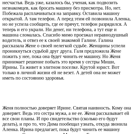
несчастья. Ведь уже, казалось бы, ученая, как подвозить
незнакомцев, как бросать машину без присмотра. Но, нет.
Побежала расплачиваться на заправку. Оставила машину
открытой. А там телефон. А перед этим ей позвонила Аленка,
но не успела сообщить, где ее прячут, телефон разрядился. А
теперь и его украли. Ни денег, ни телефона, а тут еще и
машина сломалась. Спасибо мимо проезжал неравнодушный
водитель, и отвез ее к своей знакомой Галине. Галина
рассказала Жене о своей нелегкой судьбе. Женщины успели
проникнуться судьбой друг друга. Галя предложила Жене
пожить у нее, пока она будет чинить ее машину. Но Женя
принимает решение побыть это время у сестры Миши,
Ирины. Та живет в элитном поселке. Крутой юрист. Вот
только в личной жизни ей не везет. А детей она не может
иметь по состоянию здоровья.
Женя полностью доверяет Ирине. Святая наивность. Кому она
доверяет. Ведь это сестра мужа, а не ее. Женя рассказывает ей
все свои планы. И про свидетельство (сколько его будут
делать), и про то, что Дима пообещал узнать, откуда звонила
Аленка. Ирина предлагает, пока будут чинить ее машину