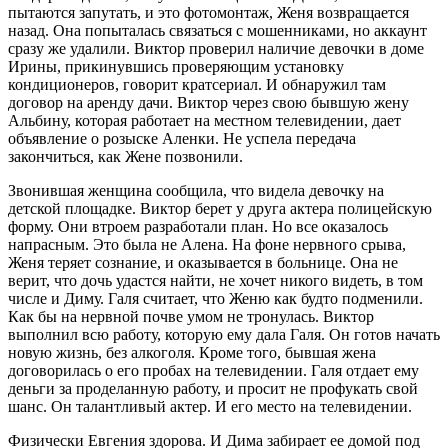
пытаются запутать, и это фотомонтаж, Женя возвращается
назад. Она попыталась связаться с мошенниками, но аккаунт
сразу же удалили. Виктор проверил наличие девочки в доме
Ирины, прикинувшись проверяющим установку
кондиционеров, говорит кратсериал. И обнаружил там
договор на аренду дачи. Виктор через свою бывшую жену
Альбину, которая работает на местном телевидении, дает
объявление о розыске Аленки. Не успела передача
закончиться, как Жене позвонили.
Звонившая женщина сообщила, что видела девочку на
детской площадке. Виктор берет у друга актера полицейскую
форму. Они втроем разработали план. Но все оказалось
напрасным. Это была не Алена. На фоне нервного срыва,
Женя теряет сознание, и оказывается в больнице. Она не
верит, что дочь удастся найти, не хочет никого видеть, в том
числе и Диму. Галя считает, что Женю как будто подменили.
Как бы на нервной почве умом не тронулась. Виктор
выполнил всю работу, которую ему дала Галя. Он готов начать
новую жизнь, без алкоголя. Кроме того, бывшая жена
договорилась о его пробах на телевидении. Галя отдает ему
деньги за проделанную работу, и просит не профукать свой
шанс. Он талантливый актер. И его место на телевидении.
Физически Евгения здорова. И Дима забирает ее домой под