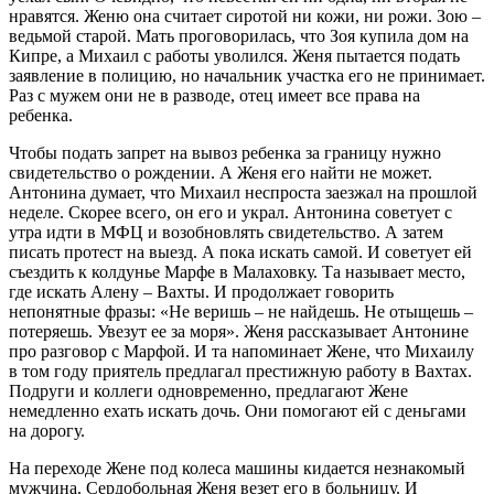
нравятся. Женю она считает сиротой ни кожи, ни рожи. Зою –
ведьмой старой. Мать проговорилась, что Зоя купила дом на
Кипре, а Михаил с работы уволился. Женя пытается подать
заявление в полицию, но начальник участка его не принимает.
Раз с мужем они не в разводе, отец имеет все права на
ребенка.
Чтобы подать запрет на вывоз ребенка за границу нужно
свидетельство о рождении. А Женя его найти не может.
Антонина думает, что Михаил неспроста заезжал на прошлой
неделе. Скорее всего, он его и украл. Антонина советует с
утра идти в МФЦ и возобновлять свидетельство. А затем
писать протест на выезд. А пока искать самой. И советует ей
съездить к колдунье Марфе в Малаховку. Та называет место,
где искать Алену – Вахты. И продолжает говорить
непонятные фразы: «Не веришь – не найдешь. Не отыщешь –
потеряешь. Увезут ее за моря». Женя рассказывает Антонине
про разговор с Марфой. И та напоминает Жене, что Михаилу
в том году приятель предлагал престижную работу в Вахтах.
Подруги и коллеги одновременно, предлагают Жене
немедленно ехать искать дочь. Они помогают ей с деньгами
на дорогу.
На переходе Жене под колеса машины кидается незнакомый
мужчина. Сердобольная Женя везет его в больницу. И