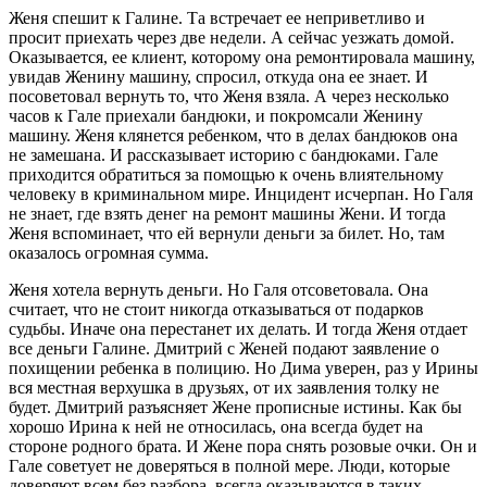
Женя спешит к Галине. Та встречает ее неприветливо и
просит приехать через две недели. А сейчас уезжать домой.
Оказывается, ее клиент, которому она ремонтировала машину,
увидав Женину машину, спросил, откуда она ее знает. И
посоветовал вернуть то, что Женя взяла. А через несколько
часов к Гале приехали бандюки, и покромсали Женину
машину. Женя клянется ребенком, что в делах бандюков она
не замешана. И рассказывает историю с бандюками. Гале
приходится обратиться за помощью к очень влиятельному
человеку в криминальном мире. Инцидент исчерпан. Но Галя
не знает, где взять денег на ремонт машины Жени. И тогда
Женя вспоминает, что ей вернули деньги за билет. Но, там
оказалось огромная сумма.
Женя хотела вернуть деньги. Но Галя отсоветовала. Она
считает, что не стоит никогда отказываться от подарков
судьбы. Иначе она перестанет их делать. И тогда Женя отдает
все деньги Галине. Дмитрий с Женей подают заявление о
похищении ребенка в полицию. Но Дима уверен, раз у Ирины
вся местная верхушка в друзьях, от их заявления толку не
будет. Дмитрий разъясняет Жене прописные истины. Как бы
хорошо Ирина к ней не относилась, она всегда будет на
стороне родного брата. И Жене пора снять розовые очки. Он и
Гале советует не доверяться в полной мере. Люди, которые
доверяют всем без разбора, всегда оказываются в таких