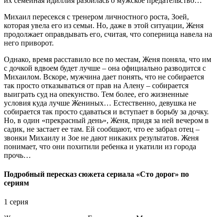
их семейная идиллия разбилась о мужское предательство…
Михаил пересекся с тренером личностного роста, Зоей,
которая увела его из семьи. Но, даже в этой ситуации, Женя
продолжает оправдывать его, считая, что соперница навела на
него приворот.
Однако, время расставило все по местам, Женя поняла, что им
с дочкой вдвоем будет лучше – она официально разводится с
Михаилом. Вскоре, мужчина дает понять, что не собирается
так просто отказываться от прав на Алену – собирается
выиграть суд на опекунство. Тем более, его жизненные
условия куда лучше Жениных… Естественно, девушка не
собирается так просто сдаваться и вступает в борьбу за дочку.
Но, в один «прекрасный день», Женя, придя за ней вечером в
садик, не застает ее там. Ей сообщают, что ее забрал отец –
звонки Михаилу и Зое не дают никаких результатов. Женя
понимает, что они похитили ребенка и укатили из города
прочь…
Подробный пересказ сюжета сериала «Сто дорог» по
сериям
1 серия