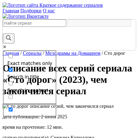
Краткое содержание сериалов
Главная
Подборки
О нас
Главная
/
Сериалы
/
Мелодрамы на Домашнем
/
Сто дорог
Exact matches only
Описание всех серий сериала
Search in title
«Сто дорог» (2023), чем
закончился сериал
Search in content
дата публикации: 2 июня 2025
время на прочтение: 12 мин.
статью подготовил(а): Снежана Кириллова