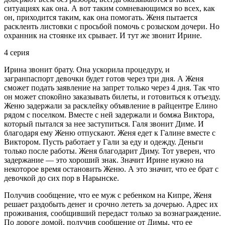
ситуациях как она. А вот таким сомневающимся во всех, как
он, приходится таким, как она помогать. Женя пытается
расклеить листовки с просьбой помочь с розыском дочери. Но
охранник на стоянке их срывает. И тут же звонит Ирине.
4 серия
Ирина звонит брату. Она ускорила процедуру, и
загранпаспорт девочки будет готов через три дня. А Женя
сможет подать заявление на запрет только через 4 дня. Так что
он может спокойно заказывать билеты, и готовиться к отъезду.
Женю задержали за расклейку объявление в райцентре Елино
рядом с поселком. Вместе с ней задержали и бомжа Виктора,
который пытался за нее заступиться. Галя звонит Диме. И
благодаря ему Женю отпускают. Женя едет к Галине вместе с
Виктором. Пусть работает у Гали за еду и одежду. Деньги
только после работы. Женя благодарит Диму. Тот уверен, что
задержание — это хороший знак. Значит Ирине нужно на
некоторое время остановить Женю. А это значит, что ее брат с
девочкой до сих пор в Нарынске.
Получив сообщение, что ее муж с ребенком на Кипре, Женя
решает раздобыть денег и срочно лететь за дочерью. Адрес их
проживания, сообщивший передаст только за вознаграждение.
По дороге домой, получив сообщение от Димы, что ее