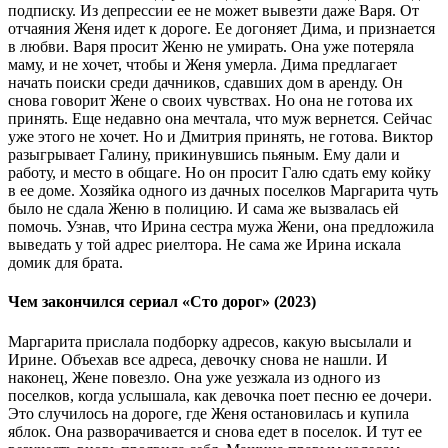
подписку. Из депрессии ее не может вывезти даже Варя. От
отчаяния Женя идет к дороге. Ее догоняет Дима, и признается
в любви. Варя просит Женю не умирать. Она уже потеряла
маму, и не хочет, чтобы и Женя умерла. Дима предлагает
начать поиски среди дачников, сдавших дом в аренду. Он
снова говорит Жене о своих чувствах. Но она не готова их
принять. Еще недавно она мечтала, что муж вернется. Сейчас
уже этого не хочет. Но и Дмитрия принять, не готова. Виктор
разыгрывает Галину, прикинувшись пьяным. Ему дали и
работу, и место в общаге. Но он просит Галю сдать ему койку
в ее доме. Хозяйка одного из дачных поселков Маргарита чуть
было не сдала Женю в полицию. И сама же вызвалась ей
помочь. Узнав, что Ирина сестра мужа Жени, она предложила
выведать у той адрес риелтора. Не сама же Ирина искала
домик для брата.
Чем закончился сериал «Сто дорог» (2023)
Маргарита прислала подборку адресов, какую высылали и
Ирине. Объехав все адреса, девочку снова не нашли. И
наконец, Жене повезло. Она уже уезжала из одного из
поселков, когда услышала, как девочка поет песню ее дочери.
Это случилось на дороге, где Женя остановилась и купила
яблок. Она разворачивается и снова едет в поселок. И тут ее