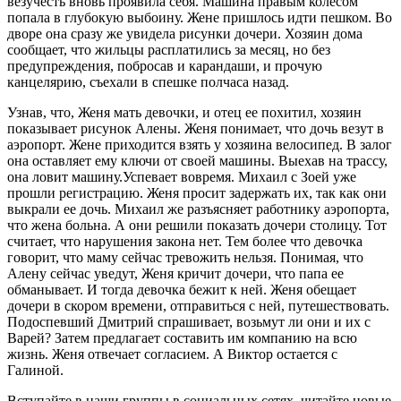
везучесть вновь проявила себя. Машина правым колесом
попала в глубокую выбоину. Жене пришлось идти пешком. Во
дворе она сразу же увидела рисунки дочери. Хозяин дома
сообщает, что жильцы расплатились за месяц, но без
предупреждения, побросав и карандаши, и прочую
канцелярию, съехали в спешке полчаса назад.
Узнав, что, Женя мать девочки, и отец ее похитил, хозяин
показывает рисунок Алены. Женя понимает, что дочь везут в
аэропорт. Жене приходится взять у хозяина велосипед. В залог
она оставляет ему ключи от своей машины. Выехав на трассу,
она ловит машину.Успевает вовремя. Михаил с Зоей уже
прошли регистрацию. Женя просит задержать их, так как они
выкрали ее дочь. Михаил же разъясняет работнику аэропорта,
что жена больна. А они решили показать дочери столицу. Тот
считает, что нарушения закона нет. Тем более что девочка
говорит, что маму сейчас тревожить нельзя. Понимая, что
Алену сейчас уведут, Женя кричит дочери, что папа ее
обманывает. И тогда девочка бежит к ней. Женя обещает
дочери в скором времени, отправиться с ней, путешествовать.
Подоспевший Дмитрий спрашивает, возьмут ли они и их с
Варей? Затем предлагает составить им компанию на всю
жизнь. Женя отвечает согласием. А Виктор остается с
Галиной.
Вступайте в наши группы в социальных сетях, читайте новые