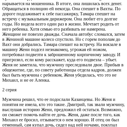
нарывается на мошенника. В итоге, она лишилась всех денег.
Обращаться в полицию ей некогда. Она спешит в Вахты. По
дороге подсаживает к себе пассажирку, Тамара спешит на
встречу с музыкальным дирижером. Она любит его долгие
годы. Но видела всего один раз в жизни. Мечтает родить от
него ребенка. Хотя семью его разбивать не намерена.
Женщине не повезло дважды. Сначала автобус сломался, затем
в Жениной машине колесо спустило. Но с горем пополам до
Вахт они добрались. Тамара спешит на встречу. На вокзале в
машину Жени подсел незнакомец, угрожая ей ножом,
потребовал подвезти к заброшенному кирпичному заводу. И
пригрозил, если кому расскажет, куда его подвезла – убьет.
Женя не заметила, что мужчину преследовали двое. Прибыв в
общежитие, где, по совету работницы отдела кадров, должен
был быть мужчина с ребенком, Женя убедилась, что это не
Михаил, и не ее Аленка.
2 серия
Мужчина решил, что ее подослали Казанцевы. Но Женя и
понятия не имела, кто это такие. Дмитрий, так звали мужчину,
выслушав историю Жени, предложил ей остаться. Возможно,
он сможет помочь найти ее дочь. Женя, даже после того, как
Михаил ее бросил, отзывается о нем хорошо. И отец он был
отменный, сам купал дочь, сидел над ней ночами, покупал