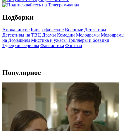
Подборки
Апокалипсис
Биографические
Военные
Детективы
Детективы на ТВЦ
Драмы
Комедии
Мелодрамы
Мелодрамы
на Домашнем
Мистика и ужасы
Триллеры и боевики
Турецкие сериалы
Фантастика
Фэнтази
Популярное