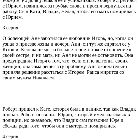
Роберте, но дочь утешала ее и успокаивала. Роберт встретился
с Юрием, извинился за грубые слова и просил вернуться на
работу. Сын Кати, Владик, желал, чтобы его мать помирилась
с Юрием.
3 серия
О болеющей Ане заботился ее любовник Игорь, но, когда он
узнал о приезде жены и дочери Ани, он тут же спрятал ее у
Ксюши. Ксюша не могла больше терпеть такое отношение к
своей сестре, и ни мать, ни Аня не могли ее остановить. Она
предупредила Игоря о том, что, если он не выгонит своих
женщин, она сама решит эту проблему. Аня окончательно
приняла решение расстаться с Игорем. Раиса мирится со
своим мужем Николаем.
Роберт пришел к Кате, которая была в панике, так как Владик
пропал. Роберт позвонил Юрию, который имел знакомых в
полиции, но оказалось, что Владик сам позвонил Юре и
сбежал ради того, чтобы они с матерью помирились.
4 серия