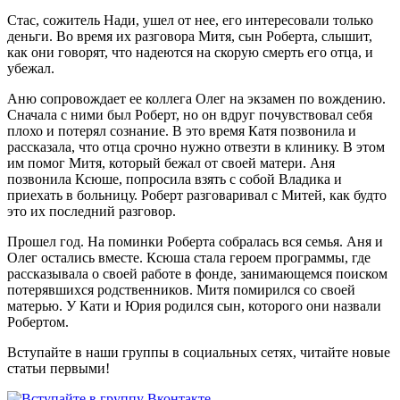
Стас, сожитель Нади, ушел от нее, его интересовали только
деньги. Во время их разговора Митя, сын Роберта, слышит,
как они говорят, что надеются на скорую смерть его отца, и
убежал.
Аню сопровождает ее коллега Олег на экзамен по вождению.
Сначала с ними был Роберт, но он вдруг почувствовал себя
плохо и потерял сознание. В это время Катя позвонила и
рассказала, что отца срочно нужно отвезти в клинику. В этом
им помог Митя, который бежал от своей матери. Аня
позвонила Ксюше, попросила взять с собой Владика и
приехать в больницу. Роберт разговаривал с Митей, как будто
это их последний разговор.
Прошел год. На поминки Роберта собралась вся семья. Аня и
Олег остались вместе. Ксюша стала героем программы, где
рассказывала о своей работе в фонде, занимающемся поиском
потерявшихся родственников. Митя помирился со своей
матерью. У Кати и Юрия родился сын, которого они назвали
Робертом.
Вступайте в наши группы в социальных сетях, читайте новые
статьи первыми!