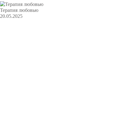
Терапия любовью
20.05.2025
2016 — 2026 KRATSERIAL.RU
Любое воспроизведение, копирование, переработка или
последующее распространение материалов с сайта