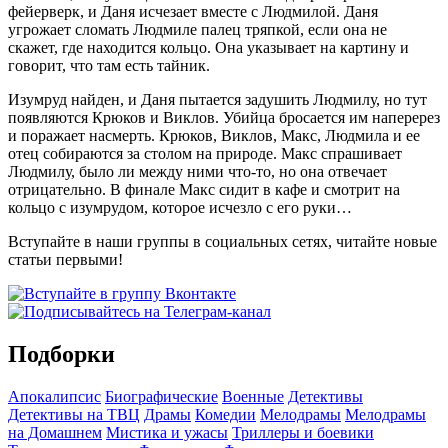
фейерверк, и Даня исчезает вместе с Людмилой. Даня
угрожает сломать Людмиле палец тряпкой, если она не
скажет, где находится кольцо. Она указывает на картину и
говорит, что там есть тайник.
Изумруд найден, и Даня пытается задушить Людмилу, но тут
появляются Крюков и Виклов. Убийца бросается им наперерез
и поражает насмерть. Крюков, Виклов, Макс, Людмила и ее
отец собираются за столом на природе. Макс спрашивает
Людмилу, было ли между ними что-то, но она отвечает
отрицательно. В финале Макс сидит в кафе и смотрит на
кольцо с изумрудом, которое исчезло с его руки…
Вступайте в наши группы в социальных сетях, читайте новые
статьи первыми!
Подборки
Апокалипсис
Биографические
Военные
Детективы
Детективы на ТВЦ
Драмы
Комедии
Мелодрамы
Мелодрамы
на Домашнем
Мистика и ужасы
Триллеры и боевики