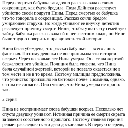
Перед смертью бабушка загадочно рассказывала о своих
сокровищах, как будто бредила. Люда Дайнека расследует
убийство своей подруги Нины. Перед смертью ее бабушка
что-то говорила о сокровищах. Рассказ сочли бредом
умирающей старухи. Но когда убивают ее внучку, детектив
расследует причину смерти Нины, чтобы узнать эту семейную
тайну. Бабушка рассказывала ей о неизвестном кладе, но Нине
было трудно поверить в правдивость этой истории.
Нина была убеждена, что рассказ бабушки — всего лишь
фантазия. Поэтому девочка не воспринимала эти истории
всерьез. Через несколько лет Нина умерла. Она стала жертвой
безжалостного убийцы. Полиция была уверена, что Нина
была случайной жертвой, которой не повезло оказаться не в
том месте и не в то время. Поэтому милиция предположила,
что убийство произошло на бытовой почве. Людмила, однако,
с этим не согласна. Она считает, что Нина умерла не просто
так.
2 серия
Нина не воспринимает слова бабушки всерьез. Несколько лет
спустя девушку убивают. Истинная причина ее смерти скрыта
за завесой собственного прошлого. Поэтому главная героиня
решает расследовать это дело досконально. В первую очередь,