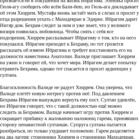
признаётся ей в покушении на жизнь Ибрагима. Эленика просит
Гюля-агу сообщить обо всём Бали-бею, но Гюль-ага докладывает
об этом Хюррем. Мустафа вновь застаёт мать в слезах и просит у
отца разрешения уехать с Махидевран в Эдирне. Ибрагим дарит
Нигяр дом. Бехрам следит за ним и уже знает, что у великого
визиря появилась любовница. Чтобы снять с себя все
подозрения, Хюррем рассказывает Ибрагиму о том, кто на него
покушался. Ибрагим приходит к Бехраму, но тот грозится
рассказать об измене Ибрагима и требует восстановить его на
должности наместника Анатолии. Валиде приглашает Хюррем
на ужин и говорит ей, что хочет мира. Ибрагим делает попытку
отравить Бехрама, однако тот спасается и просит аудиенции у
султана.
Благосклонность Валиде не радует Хюррем. Она уверена, что
Валиде плетёт новую интригу против неё. Под давлением
Бехрама Ибрагим вынужден вернуть ему пост. Султан удивлён,
но Ибрагим говорит, что с такой должностью ещё можно
следить за Бехрамом. Валиде начинает игру против Хюррем и
сокращает прибавку к жалованию наложниц гарема, принявших
сторону ненавистной султанши. Супруга султана пытается
разобраться, но только ухудшает положение. Гарем разделяется
на два лагеря: сторонники Хюррем и сторонники Махидевран.