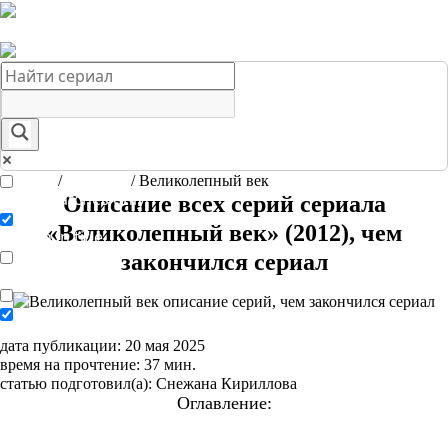
Краткое содержание сериалов
Главная
Подборки
О нас
Главная
/
Сериалы
/
Великолепный век
Exact matches only
Описание всех серий сериала
«Великолепный век» (2012), чем
Search in title
закончился сериал
Search in content
дата публикации: 20 мая 2025
время на прочтение: 37 мин.
статью подготовил(а): Снежана Кириллова
Оглавление:
Краткое содержание сериала «Великолепный век» (2012)
Подробный пересказ сюжета по сериям