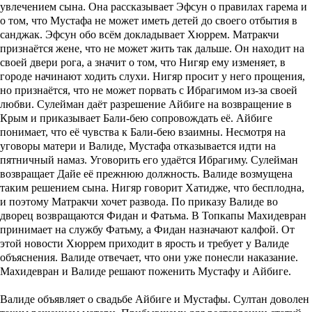
увлечением сына. Она рассказывает Эфсун о правилах гарема и
о том, что Мустафа не может иметь детей до своего отбытия в
санджак. Эфсун обо всём докладывает Хюррем. Матракчи
признаётся жене, что не может жить так дальше. Он находит на
своей двери рога, а значит о том, что Нигяр ему изменяет, в
городе начинают ходить слухи. Нигяр просит у него прощения,
но признаётся, что не может порвать с Ибрагимом из-за своей
любви. Сулейман даёт разрешение Айбиге на возвращение в
Крым и приказывает Бали-бею сопровождать её. Айбиге
понимает, что её чувства к Бали-бею взаимны. Несмотря на
уговоры матери и Валиде, Мустафа отказывается идти на
пятничный намаз. Уговорить его удаётся Ибрагиму. Сулейман
возвращает Дайе её прежнюю должность. Валиде возмущена
таким решением сына. Нигяр говорит Хатидже, что бесплодна,
и поэтому Матракчи хочет развода. По приказу Валиде во
дворец возвращаются Фидан и Фатьма. В Топкапы Махидевран
принимает на службу Фатьму, а Фидан назначают калфой. От
этой новости Хюррем приходит в ярость и требует у Валиде
объяснения. Валиде отвечает, что они уже понесли наказание.
Махидевран и Валиде решают поженить Мустафу и Айбиге.
Валиде объявляет о свадьбе Айбиге и Мустафы. Султан доволен