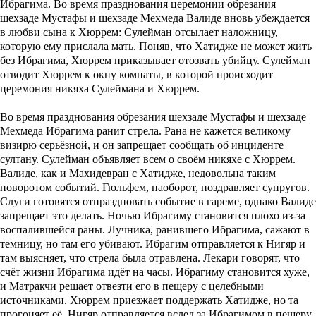
Ибрагима. Во время празднования церемонии обрезания
шехзаде Мустафы и шехзаде Мехмеда Валиде вновь убеждается
в любви сына к Хюррем: Сулейман отсылает наложницу,
которую ему прислала мать. Поняв, что Хатидже не может жить
без Ибрагима, Хюррем приказывает отозвать убийцу. Сулейман
отводит Хюррем к окну комнаты, в которой происходит
церемония никяха Сулеймана и Хюррем.
Во время празднования обрезания шехзаде Мустафы и шехзаде
Мехмеда Ибрагима ранит стрела. Рана не кажется великому
визирю серьёзной, и он запрещает сообщать об инциденте
султану. Сулейман объявляет всем о своём никяхе с Хюррем.
Валиде, как и Махидевран с Хатидже, недовольна таким
поворотом событий. Гюльфем, наоборот, поздравляет супругов.
Слуги готовятся отпраздновать событие в гареме, однако Валиде
запрещает это делать. Ночью Ибрагиму становится плохо из-за
воспалившейся раны. Лучника, ранившего Ибрагима, сажают в
темницу, но там его убивают. Ибрагим отправляется к Нигяр и
там выясняет, что стрела была отравлена. Лекари говорят, что
счёт жизни Ибрагима идёт на часы. Ибрагиму становится хуже,
и Матракчи решает отвезти его в пещеру с целебными
источниками. Хюррем приезжает поддержать Хатидже, но та
прогоняет её. Нигяр отправляется вслед за Ибрагимом в пещеру.