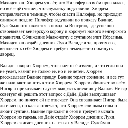
Махидевран. Хюррем узнаёт, что Нилюфер во всём призналась,
но всё ещё считает, что служанку подставили. Хюррем
отправляется в темницу, чтобы спасти Нилюфер, но приходит
слишком поздно: Нилюфер задушили по приказу Валиде.
Сулейман отправляется в поход на Венгрию, где успешно
отвоёвывает венгерскую корону и коронует нового венгерского
правителя. Сближение Малкочоглу с султаном злит Ибрагима.
Махидевран отдаёт дневник Луки Валиде и та, прочтя его,
вызывает к себе Хюррем и требует немедленно покинуть
дворец.
Валиде говорит Хюррем, что знает о её измене, и что если она
не уедет, казнят не только её, но и её детей. Хюррем
рассказывает Валиде правду. Валиде теряет сознание, и все тут
же начинают винить в этом Хюррем. Хюррем обвиняет во всём
Нигяр и приказывает слугам выкрасть дневник у Валиде. Нигяр
советует ей решить этот вопрос с Дайе. Дайе выслушивает
Хюррем, но ничего ей не отвечает. Она спрашивает Нигяр, была
ли измена, но калфа отвечает, что Хюррем слишком сильно
любит султана. Валиде приходит в себя и требует выслать
Хюррем из гарема, но Дайе отдаёт Хюррем дневник Луки.
Хюррем сжигает дневник на глазах у Валиде. Сулейман