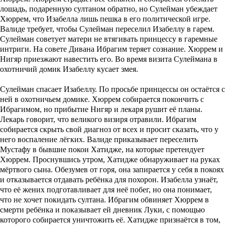
лошадь, подаренную султаном обратно, но Сулейман убеждает
Хюррем, что Изабелла лишь пешка в его политической игре.
Валиде требует, чтобы Сулейман переселил Изабеллу в гарем.
Сулейман советует матери не втягивать принцессу в гаремные
интриги. На совете Дивана Ибрагим теряет сознание. Хюррем и
Нигяр приезжают навестить его. Во время визита Сулеймана в
охотничий домик Изабеллу кусает змея.
Сулейман спасает Изабеллу. По просьбе принцессы он остаётся с
ней в охотничьем домике. Хюррем собирается покончить с
Ибрагимом, но прибытие Нигяр и лекаря рушит её планы.
Лекарь говорит, что великого визиря отравили. Ибрагим
собирается скрыть свой диагноз от всех и просит сказать, что у
него воспаление лёгких. Валиде приказывает переселить
Мустафу в бывшие покои Хатидже, на которые претендует
Хюррем. Проснувшись утром, Хатидже обнаруживает на руках
мёртвого сына. Обезумев от горя, она запирается у себя в покоях
и отказывается отдавать ребёнка для похорон. Изабелла узнаёт,
что её жених подготавливает для неё побег, но она понимает,
что не хочет покидать султана. Ибрагим обвиняет Хюррем в
смерти ребёнка и показывает ей дневник Луки, с помощью
которого собирается уничтожить её. Хатидже признаётся в том,