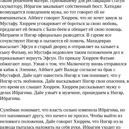
таким решением матери. Прибывшему для реставрации статуй
скульптору, Ибрагим заказывает собственный бюст. Хатидже
возмущается поведением мужа, но тот говорит ей не
вмешиваться. Айбиге говорит Хюррем, что не хочет замуж за
Мустафу. Хюррем уговаривает её бороться за свою любовь,
предлагает ей бежать с Бали-беем и обещает ей свою помощь.
Матракчи и Нигяр официально разводятся. В гареме все
сочувствуют Нигяр и пытаются ей помочь. Махидевран
высылает Эфсун в старый дворец и отправляет на хальвет к
сыну Фатьму, но Мустафа недоволен таким положением дел и
приказывает вернуть Эфсун. По приказу Хюррем Фатьме
обжигают лицо. Узнав о том, что Малкочоглу вновь отправился
в кабак к Эленике, Айбиге даёт Валиде согласие на брак с
Мустафой. Дайе идёт навестить Нигяр и там понимает, что у
Нигяр есть любовник. Дайе высказывает Нигяр свои опасения, в
это время их слышит Хюррем. Хюррем рассказывает мужу о
делах Ибрагима. Дайе узнаёт в мужчине, пришедшем к Нигяр,
Ибрагима.
Сулейман понимает, что власть сильно изменила Ибрагима, но
тот напоминает другу, что ничего не просил. Чтобы выйти из
неловкого положения, Дайе говорит Хюррем, что Нигяр из-за
развода пыталась наложить на себя руки. Ибрагим уходит из