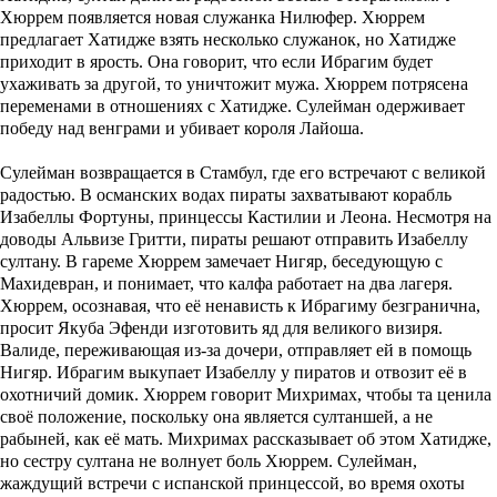
Хюррем появляется новая служанка Нилюфер. Хюррем
предлагает Хатидже взять несколько служанок, но Хатидже
приходит в ярость. Она говорит, что если Ибрагим будет
ухаживать за другой, то уничтожит мужа. Хюррем потрясена
переменами в отношениях с Хатидже. Сулейман одерживает
победу над венграми и убивает короля Лайоша.
Сулейман возвращается в Стамбул, где его встречают с великой
радостью. В османских водах пираты захватывают корабль
Изабеллы Фортуны, принцессы Кастилии и Леона. Несмотря на
доводы Альвизе Гритти, пираты решают отправить Изабеллу
султану. В гареме Хюррем замечает Нигяр, беседующую с
Махидевран, и понимает, что калфа работает на два лагеря.
Хюррем, осознавая, что её ненависть к Ибрагиму безгранична,
просит Якуба Эфенди изготовить яд для великого визиря.
Валиде, переживающая из-за дочери, отправляет ей в помощь
Нигяр. Ибрагим выкупает Изабеллу у пиратов и отвозит её в
охотничий домик. Хюррем говорит Михримах, чтобы та ценила
своё положение, поскольку она является султаншей, а не
рабыней, как её мать. Михримах рассказывает об этом Хатидже,
но сестру султана не волнует боль Хюррем. Сулейман,
жаждущий встречи с испанской принцессой, во время охоты