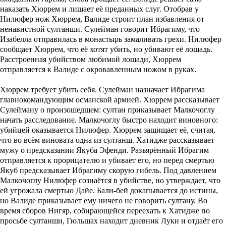
наказать Хюррем и лишает её преданных слуг. Отобрав у
Нилюфер нож Хюррем, Валиде строит план избавления от
ненавистной султанши. Сулейман говорит Ибрагиму, что
Изабелла отправилась в монастырь замаливать грехи. Нилюфер
сообщает Хюррем, что её хотят убить, но убивают её лошадь.
Расстроенная убийством любимой лошади, Хюррем
отправляется к Валиде с окровавленным ножом в руках.
Хюррем требует убить себя. Сулейман назначает Ибрагима
главнокомандующим османской армией. Хюррем рассказывает
Сулейману о произошедшем: султан приказывает Малкочоглу
начать расследование. Малкочоглу быстро находит виновного:
убийцей оказывается Нилюфер. Хюррем защищает её, считая,
что во всём виновата одна из султанш. Хатидже рассказывает
мужу о предсказании Якуба Эфенди. Разъярённый Ибрагим
отправляется к прорицателю и убивает его, но перед смертью
Якуб предсказывает Ибрагиму скорую гибель. Под давлением
Малкочоглу Нилюфер сознаётся в убийстве, но утверждает, что
ей угрожала смертью Дайе. Бали-бей докапывается до истины,
но Валиде приказывает ему ничего не говорить султану. Во
время сборов Нигяр, собирающейся переехать к Хатидже по
просьбе султанши, Гюльшах находит дневник Луки и отдаёт его