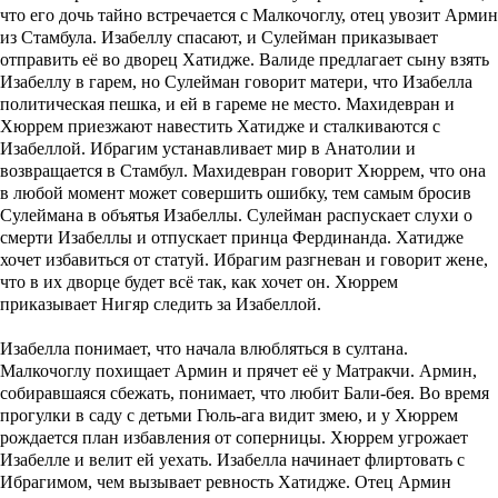
что его дочь тайно встречается с Малкочоглу, отец увозит Армин
из Стамбула. Изабеллу спасают, и Сулейман приказывает
отправить её во дворец Хатидже. Валиде предлагает сыну взять
Изабеллу в гарем, но Сулейман говорит матери, что Изабелла
политическая пешка, и ей в гареме не место. Махидевран и
Хюррем приезжают навестить Хатидже и сталкиваются с
Изабеллой. Ибрагим устанавливает мир в Анатолии и
возвращается в Стамбул. Махидевран говорит Хюррем, что она
в любой момент может совершить ошибку, тем самым бросив
Сулеймана в объятья Изабеллы. Сулейман распускает слухи о
смерти Изабеллы и отпускает принца Фердинанда. Хатидже
хочет избавиться от статуй. Ибрагим разгневан и говорит жене,
что в их дворце будет всё так, как хочет он. Хюррем
приказывает Нигяр следить за Изабеллой.
Изабелла понимает, что начала влюбляться в султана.
Малкочоглу похищает Армин и прячет её у Матракчи. Армин,
собиравшаяся сбежать, понимает, что любит Бали-бея. Во время
прогулки в саду с детьми Гюль-ага видит змею, и у Хюррем
рождается план избавления от соперницы. Хюррем угрожает
Изабелле и велит ей уехать. Изабелла начинает флиртовать с
Ибрагимом, чем вызывает ревность Хатидже. Отец Армин