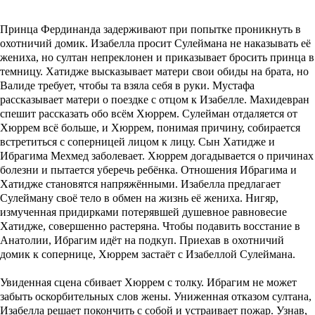
Принца Фердинанда задерживают при попытке проникнуть в
охотничий домик. Изабелла просит Сулеймана не наказывать её
жениха, но султан непреклонен и приказывает бросить принца в
темницу. Хатидже высказывает матери свои обиды на брата, но
Валиде требует, чтобы та взяла себя в руки. Мустафа
рассказывает матери о поездке с отцом к Изабелле. Махидевран
спешит рассказать обо всём Хюррем. Сулейман отдаляется от
Хюррем всё больше, и Хюррем, понимая причину, собирается
встретиться с соперницей лицом к лицу. Сын Хатидже и
Ибрагима Мехмед заболевает. Хюррем догадывается о причинах
болезни и пытается уберечь ребёнка. Отношения Ибрагима и
Хатидже становятся напряжёнными. Изабелла предлагает
Сулейману своё тело в обмен на жизнь её жениха. Нигяр,
измученная придирками потерявшей душевное равновесие
Хатидже, совершенно растеряна. Чтобы подавить восстание в
Анатолии, Ибрагим идёт на подкуп. Приехав в охотничий
домик к сопернице, Хюррем застаёт с Изабеллой Сулеймана.
Увиденная сцена сбивает Хюррем с толку. Ибрагим не может
забыть оскорбительных слов жены. Униженная отказом султана,
Изабелла решает покончить с собой и устраивает пожар. Узнав,