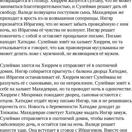
возвращается в столицу. Хюррем жалуется султану, что не может
заниматься благотворительностью, и Сулейман решает дать ей
свободу. Валиде возмущена поступком сына, Махидевран же
приходит в ярость из-за возвышения соперницы. Нигяр
признаётся Ибрагиму, что не может забыть проведённую с ним
ночь, но Ибрагима её чувства не волнуют. Нигяр решает
покончить с собой и оставляет прощальное письмо. Письмо
находит Хатидже. Сулейман зовёт на хальвет Хюррем, но та
отказывается и говорит, что как правоверная мусульманка не
может делить ложе с мужчиной, не являющимся её мужем.
Сулейман злится на Хюррем и отправляет её в охотничий
домик. Нигяр собирается прыгнуть с балкона дворца Хатидже,
но Ибрагим останавливает её. Хюррем молит Сулеймана не
разлучать её с сыновьями, но он непреклонен. Сулейман зовёт к
себе на хальвет Махидевран, но та проводит ночь в одиночестве.
Хюррем с Михримах покидают дворец, сыновья остаются с
отцом. Хатидже отдаёт мужу письмо Нигяр, так и не решившись
прочесть его. Новость о беременности Хатидже доходит до
Топкапы. Махидевран советует Хатидже выдать Нигяр замуж.
Сулейман отправляется в охотничий домик, чтобы навестить
заболевшую дочь, и остаётся там на ночь. Валиде решает
нанести удар. Она вступает в сговор с Ибрагимом. Вместе они