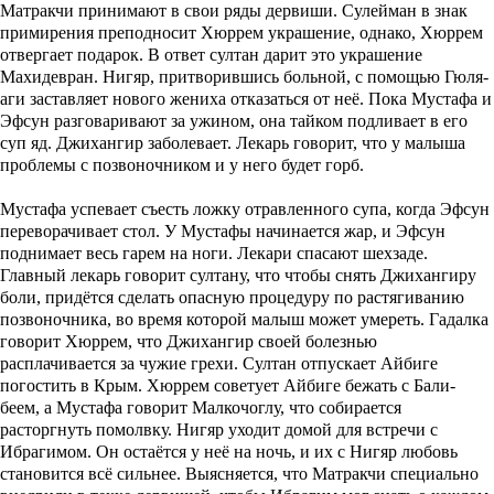
Матракчи принимают в свои ряды дервиши. Сулейман в знак
примирения преподносит Хюррем украшение, однако, Хюррем
отвергает подарок. В ответ султан дарит это украшение
Махидевран. Нигяр, притворившись больной, с помощью Гюля-
аги заставляет нового жениха отказаться от неё. Пока Мустафа и
Эфсун разговаривают за ужином, она тайком подливает в его
суп яд. Джихангир заболевает. Лекарь говорит, что у малыша
проблемы с позвоночником и у него будет горб.
Мустафа успевает съесть ложку отравленного супа, когда Эфсун
переворачивает стол. У Мустафы начинается жар, и Эфсун
поднимает весь гарем на ноги. Лекари спасают шехзаде.
Главный лекарь говорит султану, что чтобы снять Джихангиру
боли, придётся сделать опасную процедуру по растягиванию
позвоночника, во время которой малыш может умереть. Гадалка
говорит Хюррем, что Джихангир своей болезнью
расплачивается за чужие грехи. Султан отпускает Айбиге
погостить в Крым. Хюррем советует Айбиге бежать с Бали-
беем, а Мустафа говорит Малкочоглу, что собирается
расторгнуть помолвку. Нигяр уходит домой для встречи с
Ибрагимом. Он остаётся у неё на ночь, и их с Нигяр любовь
становится всё сильнее. Выясняется, что Матракчи специально