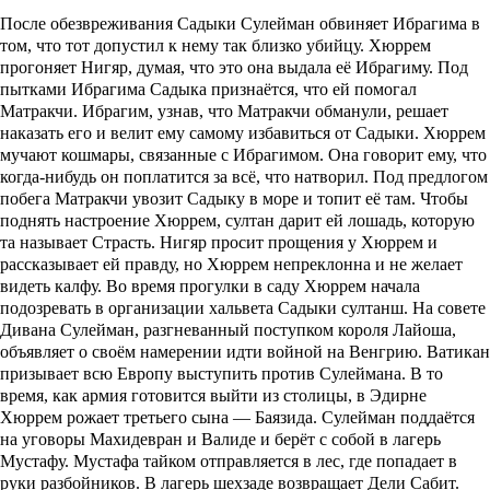
После обезвреживания Садыки Сулейман обвиняет Ибрагима в
том, что тот допустил к нему так близко убийцу. Хюррем
прогоняет Нигяр, думая, что это она выдала её Ибрагиму. Под
пытками Ибрагима Садыка признаётся, что ей помогал
Матракчи. Ибрагим, узнав, что Матракчи обманули, решает
наказать его и велит ему самому избавиться от Садыки. Хюррем
мучают кошмары, связанные с Ибрагимом. Она говорит ему, что
когда-нибудь он поплатится за всё, что натворил. Под предлогом
побега Матракчи увозит Садыку в море и топит её там. Чтобы
поднять настроение Хюррем, султан дарит ей лошадь, которую
та называет Страсть. Нигяр просит прощения у Хюррем и
рассказывает ей правду, но Хюррем непреклонна и не желает
видеть калфу. Во время прогулки в саду Хюррем начала
подозревать в организации хальвета Садыки султанш. На совете
Дивана Сулейман, разгневанный поступком короля Лайоша,
объявляет о своём намерении идти войной на Венгрию. Ватикан
призывает всю Европу выступить против Сулеймана. В то
время, как армия готовится выйти из столицы, в Эдирне
Хюррем рожает третьего сына — Баязида. Сулейман поддаётся
на уговоры Махидевран и Валиде и берёт с собой в лагерь
Мустафу. Мустафа тайком отправляется в лес, где попадает в
руки разбойников. В лагерь шехзаде возвращает Дели Сабит.