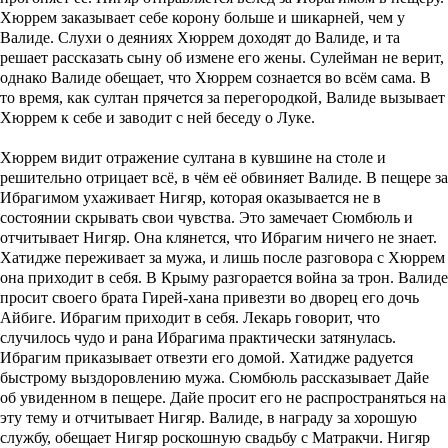
Хюррем заказывает себе корону больше и шикарней, чем у
Валиде. Слухи о деяниях Хюррем доходят до Валиде, и та
решает рассказать сыну об измене его жены. Сулейман не верит,
однако Валиде обещает, что Хюррем сознается во всём сама. В
то время, как султан прячется за перегородкой, Валиде вызывает
Хюррем к себе и заводит с ней беседу о Луке.
Хюррем видит отражение султана в кувшине на столе и
решительно отрицает всё, в чём её обвиняет Валиде. В пещере за
Ибрагимом ухаживает Нигяр, которая оказывается не в
состоянии скрывать свои чувства. Это замечает Сюмбюль и
отчитывает Нигяр. Она клянется, что Ибрагим ничего не знает.
Хатидже переживает за мужа, и лишь после разговора с Хюррем
она приходит в себя. В Крыму разгорается война за трон. Валиде
просит своего брата Гирей-хана привезти во дворец его дочь
Айбиге. Ибрагим приходит в себя. Лекарь говорит, что
случилось чудо и рана Ибрагима практически затянулась.
Ибрагим приказывает отвезти его домой. Хатидже радуется
быстрому выздоровлению мужа. Сюмбюль рассказывает Дайе
об увиденном в пещере. Дайе просит его не распространяться на
эту тему и отчитывает Нигяр. Валиде, в награду за хорошую
службу, обещает Нигяр роскошную свадьбу с Матракчи. Нигяр