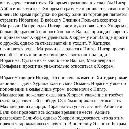
вынуждена согласиться. Во время празднования свадьбы Нигяр
Айбиге знакомится с Хюррем и сразу же проникается симпатией
к ней. Во время прогулки по рынку один из торговцев пытается
отравить Ибрагима. В кабаке у Эленики Гюль-ага ссорится с
Матракчи. На проводах Нигяр в дом мужа появляется Хюррем в
большой, красивой и дорогой короне. Валиде приходит в ярость
и приказывает Хюррем удалиться. Хюррем у ног Валиде просит
о дружбе, однако та отказывает ей и уходит. У Хатидже
начинаются роды. Матракчи разводится с Нигяр. Нигяр просит
его объяснить причину и вскоре у своих ног она видит
Ибрагима. Султан вызывает к себе Валиде, Махидевран и
Гюльфем и просит их уважительно относиться к Хюррем.
Ибрагим говорит Нигяр, что они теперь вместе. Хатидже рожает
двойню — дочь Хуриджихан и сына Османа. Ибрагим узнаёт о
пополнении в семье лишь утром, после ночи с Нигяр.
Махидевран не желает оказывать Хюррем уважение и требует
султана даровать ей свободу. Сулейман приказывает выслать
Махидевран из дворца. Ибрагим заступается за неё. Айбиге и
Бали-бей проводят всё больше времени вместе. Айбиге
раздражает Бали-бей, однако Хюррем подозревает, что за этим
прячется зарождающееся чувство. В постели у Эленики Бехрам