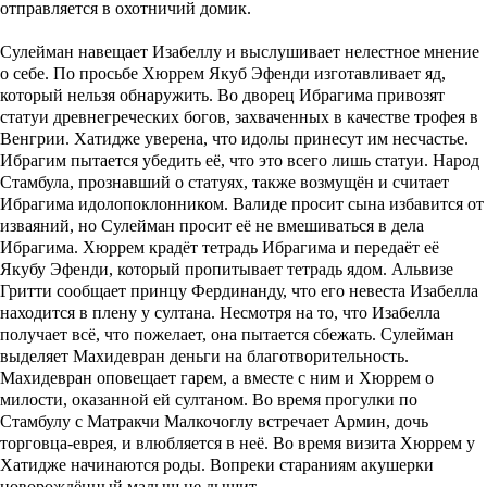
отправляется в охотничий домик.
Сулейман навещает Изабеллу и выслушивает нелестное мнение
о себе. По просьбе Хюррем Якуб Эфенди изготавливает яд,
который нельзя обнаружить. Во дворец Ибрагима привозят
статуи древнегреческих богов, захваченных в качестве трофея в
Венгрии. Хатидже уверена, что идолы принесут им несчастье.
Ибрагим пытается убедить её, что это всего лишь статуи. Народ
Стамбула, прознавший о статуях, также возмущён и считает
Ибрагима идолопоклонником. Валиде просит сына избавится от
изваяний, но Сулейман просит её не вмешиваться в дела
Ибрагима. Хюррем крадёт тетрадь Ибрагима и передаёт её
Якубу Эфенди, который пропитывает тетрадь ядом. Альвизе
Гритти сообщает принцу Фердинанду, что его невеста Изабелла
находится в плену у султана. Несмотря на то, что Изабелла
получает всё, что пожелает, она пытается сбежать. Сулейман
выделяет Махидевран деньги на благотворительность.
Махидевран оповещает гарем, а вместе с ним и Хюррем о
милости, оказанной ей султаном. Во время прогулки по
Стамбулу с Матракчи Малкочоглу встречает Армин, дочь
торговца-еврея, и влюбляется в неё. Во время визита Хюррем у
Хатидже начинаются роды. Вопреки стараниям акушерки
новорождённый малыш не дышит.