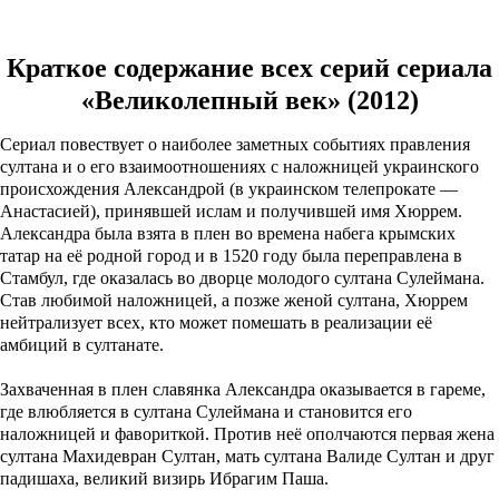
Краткое содержание всех серий сериала
«Великолепный век» (2012)
Сериал повествует о наиболее заметных событиях правления
султана и о его взаимоотношениях с наложницей украинского
происхождения Александрой (в украинском телепрокате —
Анастасией), принявшей ислам и получившей имя Хюррем.
Александра была взята в плен во времена набега крымских
татар на её родной город и в 1520 году была переправлена в
Стамбул, где оказалась во дворце молодого султана Сулеймана.
Став любимой наложницей, а позже женой султана, Хюррем
нейтрализует всех, кто может помешать в реализации её
амбиций в султанате.
Захваченная в плен славянка Александра оказывается в гареме,
где влюбляется в султана Сулеймана и становится его
наложницей и фавориткой. Против неё ополчаются первая жена
султана Махидевран Султан, мать султана Валиде Султан и друг
падишаха, великий визирь Ибрагим Паша.