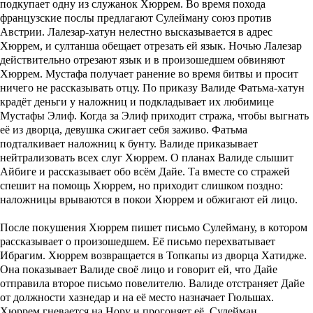
подкупает одну из служанок Хюррем. Во время похода
французские послы предлагают Сулейману союз против
Австрии. Лалезар-хатун нелестно высказывается в адрес
Хюррем, и султанша обещает отрезать ей язык. Ночью Лалезар
действительно отрезают язык и в произошедшем обвиняют
Хюррем. Мустафа получает ранение во время битвы и просит
ничего не рассказывать отцу. По приказу Валиде Фатьма-хатун
крадёт деньги у наложниц и подкладывает их любимице
Мустафы Элиф. Когда за Элиф приходит стража, чтобы выгнать
её из дворца, девушка сжигает себя заживо. Фатьма
подталкивает наложниц к бунту. Валиде приказывает
нейтрализовать всех слуг Хюррем. О планах Валиде слышит
Айбиге и рассказывает обо всём Дайе. Та вместе со стражей
спешит на помощь Хюррем, но приходит слишком поздно:
наложницы врываются в покои Хюррем и обжигают ей лицо.
После покушения Хюррем пишет письмо Сулейману, в котором
рассказывает о произошедшем. Её письмо перехватывает
Ибрагим. Хюррем возвращается в Топкапы из дворца Хатидже.
Она показывает Валиде своё лицо и говорит ей, что Дайе
отправила второе письмо повелителю. Валиде отстраняет Дайе
от должности хазнедар и на её место назначает Гюльшах.
Хюррем гневается на Нору и прогоняет её. Сулейман