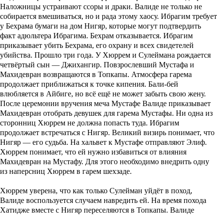
Наложницы устраивают ссоры и драки. Валиде не только не
собирается вмешиваться, но и рада этому хаосу. Ибрагим требует
у Бехрама бумаги на дом Нигяр, которые могут подтвердить
факт адюльтера Ибрагима. Бехрам отказывается. Ибрагим
приказывает убить Бехрама, его охрану и всех свидетелей
убийства. Прошло три года. У Хюррем и Сулеймана рождается
четвёртый сын — Джихангир. Повзрослевший Мустафа и
Махидевран возвращаются в Топкапы. Атмосфера гарема
продолжает приближаться к точке кипения. Бали-бей
влюбляется в Айбиге, но всё ещё не может забыть свою жену.
После церемонии вручения меча Мустафе Валиде приказывает
Махидевран отобрать девушек для гарема Мустафы. Ни одна из
сторонниц Хюррем не должна попасть туда. Ибрагим
продолжает встречаться с Нигяр. Великий визирь понимает, что
Нигяр — его судьба. На хальвет к Мустафе отправляют Элиф.
Хюррем понимает, что ей нужно избавиться от влияния
Махидевран на Мустафу. Для этого необходимо внедрить одну
из наперсниц Хюррем в гарем шехзаде.
Хюррем уверена, что как только Сулейман уйдёт в поход,
Валиде воспользуется случаем навредить ей. На время похода
Хатидже вместе с Нигяр переселяются в Топкапы. Валиде