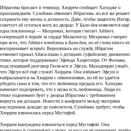
Ибрагима бросают в темницу. Хюррем сообщает Хатидже о
произошедшем. Сулейман обвиняет Ибрагима, но всё же решает
сохранить ему жизнь и должность. Дайе, чтобы защитить Нигяр,
советует ей остаться жить во дворце. У Бали-бея появляется ещё
одна поклонница — Михримах, которая считает Айбиге
соперницей в борьбе за сердце Малкочоглу. Михримах говорит
при всех, что Айбиге влюблена в Бали-бея, но её слова никто не
воспринимает всерьёз. Вернувшись на службу, Ибрагим
отменяет приказ Айяса-паши о дотациях суфийскому движению
текке, которое поддерживает Эфенди Хазретлери. От Фатьмы,
подслушавшей разговор Гюля-аги и Эфсун, Махидевран узнаёт,
что Эфсун всё ещё служит Хюррем. Она избивает Эфсун и
набрасывается на Хюррем с обвинениями, но ей не удаётся
убедить сына в том, что его любимица предала его. Хатидже
начинает подозревать, что у мужа есть любовница. Люди из
текке поднимают бунт у дворца Ибрагима с требованием
вернуть им дотации. Новости о конфликте между матерями
наследников доходят до повелителя. Сулейман требует, чтобы
Хюррем извинилась перед Мустафой.
Хюррем вынуждена извиниться перед Мустафой. Она
возмущена и спрашивает у мужа, за кого он её принимает, чтобы