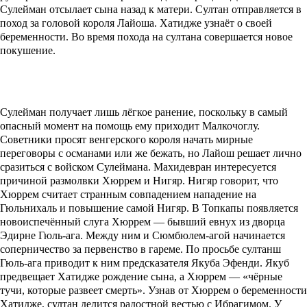
Сулейман отсылает сына назад к матери. Султан отправляется в
поход за головой короля Лайоша. Хатидже узнаёт о своей
беременности. Во время похода на султана совершается новое
покушение.
Сулейман получает лишь лёгкое ранение, поскольку в самый
опасный момент на помощь ему приходит Малкочоглу.
Советники просят венгерского короля начать мирные
переговоры с османами или же бежать, но Лайош решает лично
сразиться с войском Сулеймана. Махидевран интересуется
причиной размолвки Хюррем и Нигяр. Нигяр говорит, что
Хюррем считает странным совпадением нападение на
Гюльнихаль и повышение самой Нигяр. В Топкапы появляется
новоиспечённый слуга Хюррем — бывший евнух из дворца
Эдирне Гюль-ага. Между ним и Сюмбюлем-агой начинается
соперничество за первенство в гареме. По просьбе султанш
Гюль-ага приводит к ним предсказателя Якуба Эфенди. Якуб
предвещает Хатидже рождение сына, а Хюррем — «чёрные
тучи, которые развеет смерть». Узнав от Хюррем о беременности
Хатидже, султан делится радостной вестью с Ибрагимом. У