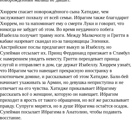
Хюррем спасает новорождённого сына Хатидже, чем
заслуживает похвалу от всей семьи. Ибрагим также благодарит
Хюррем, но та напоминает ему о смерти Луки и говорит, что
никогда не забудет об этом. Во время неудачного побега
Изабелла получает травму ноги. Между Малкочоглу и Гритти в
кабаке назревает скандал из-за танцовщицы Эленики.
Австрийские послы предлагают выкуп за Изабеллу, но
Сулейман отсылает их. Принц Фердинанд приезжает в Стамбул
с намерением увидеть невесту. Гритти переодевает принца
слугой и отправляет в дом, где держат Изабеллу. Хюррем узнаёт,
что Ибрагим часто навещает прекрасную иностранку в
охотничьем домике, и рассказывает об этом Хатидже. Бали-бей
начинает ухаживать за Армин, но девушка неприступна и не
отвечает на его чувства. Хатидже приказывает Ибрагиму
рассказать всё о женщине, которую он навещает. Ибрагим
приходит в ярость от такого обращения, но всё же рассказывает
правду. Супруги мирятся, но в душе Ибрагима остаётся осадок.
Сулейман посылает Ибрагима в Анатолию, чтобы подавить
восстание.