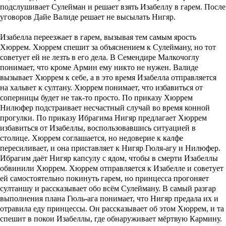
подслушивает Сулейман и решает взять Изабеллу в гарем. После
уговоров Дайе Валиде решает не высылать Нигяр.
Изабелла переезжает в гарем, вызывая тем самым ярость
Хюррем. Хюррем спешит за объяснением к Сулейману, но тот
советует ей не лезть в его дела. В Семендире Малкочоглу
понимает, что кроме Армин ему никто не нужен. Валиде
вызывает Хюррем к себе, а в это время Изабелла отправляется
на хальвет к султану. Хюррем понимает, что избавиться от
соперницы будет не так-то просто. По приказу Хюррем
Нилюфер подстраивает несчастный случай во время конной
прогулки. По приказу Ибрагима Нигяр предлагает Хюррем
избавиться от Изабеллы, воспользовавшись ситуацией в
столице. Хюррем соглашается, но недоверие к калфе
пересиливает, и она приставляет к Нигяр Гюля-агу и Нилюфер.
Ибрагим даёт Нигяр капсулу с ядом, чтобы в смерти Изабеллы
обвинили Хюррем. Хюррем отправляется к Изабелле и советует
ей самостоятельно покинуть гарем, но принцесса прогоняет
султаншу и рассказывает обо всём Сулейману. В самый разгар
выполнения плана Гюль-ага понимает, что Нигяр предала их и
отравила еду принцессы. Он рассказывает об этом Хюррем, и та
спешит в покои Изабеллы, где обнаруживает мёртвую Кармину.