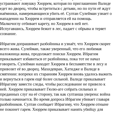
устраивают ловушку Хюррем, которая по приглашению Валиде
едет во дворец, чтобы встретиться с детьми, но по пути её ждут
наёмники, намеревающиеся убить её. Султан Сулейман узнает о
нападении на Хюррем и отправляется ей на помощь.
Малкочоглу отбивает карету, но Хюррем в ней нет.
Испугавшись, Хюррем бежит в лес, падает с обрыва и теряет
сознание.
Ибрагим допрашивает разбойника и узнаёт, что Хюррем скорее
всего жива. Сулейман, также уверенный, что его любимая
наложница жива, продолжает поиски Хюррем. Ибрагим
приказывает избавиться от разбойника, пока тот не начал
говорить. Сулейман находит Хюррем в беспамятстве в лесу и
привозит её во дворец. Махидевран, Хатидже и Валиде в
смятении: вопреки их стараниям Хюррем вновь удалось выжить
и вернуться в гарем ещё более сильной. Валиде приказывает
Ибрагиму замести следы, чтобы расследование не привело к
ней. Хюррем приказывает Гюлю-аге собрать сильных и
преданных слуг на её сторону, так как султанша уверена: война
только начинается. Во время допроса Ибрагим убивает главаря
разбойников. Султан сообщает Ибрагиму, что Хюррем отныне
не покинет гарем. Хюррем приказывает нанять убийцу для