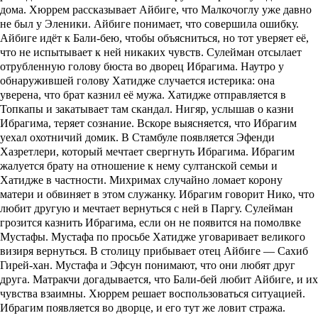
дома. Хюррем рассказывает Айбиге, что Малкочоглу уже давно
не был у Эленики. Айбиге понимает, что совершила ошибку.
Айбиге идёт к Бали-бею, чтобы объясниться, но тот уверяет её,
что не испытывает к ней никаких чувств. Сулейман отсылает
отрубленную голову бюста во дворец Ибрагима. Наутро у
обнаружившей голову Хатидже случается истерика: она
уверена, что брат казнил её мужа. Хатидже отправляется в
Топкапы и закатывает там скандал. Нигяр, услышав о казни
Ибрагима, теряет сознание. Вскоре выясняется, что Ибрагим
уехал охотничий домик. В Стамбуле появляется Эфенди
Хазретлери, который мечтает свергнуть Ибрагима. Ибрагим
жалуется брату на отношение к нему султанской семьи и
Хатидже в частности. Михримах случайно ломает корону
матери и обвиняет в этом служанку. Ибрагим говорит Нико, что
любит другую и мечтает вернуться с ней в Паргу. Сулейман
грозится казнить Ибрагима, если он не появится на помолвке
Мустафы. Мустафа по просьбе Хатидже уговаривает великого
визиря вернуться. В столицу прибывает отец Айбиге — Сахиб
Гирей-хан. Мустафа и Эфсун понимают, что они любят друг
друга. Матракчи догадывается, что Бали-бей любит Айбиге, и их
чувства взаимны. Хюррем решает воспользоваться ситуацией.
Ибрагим появляется во дворце, и его тут же ловит стража.