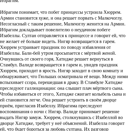
Ибрагим.
Ибрагим понимает, что побег принцессы устроила Хюррем.
Армин становится хуже, и она решает порвать с Малкочоглу.
Несогласный с таким решение, Малкчоглу женится на Армин.
Ибрагим докладывает повелителю о неудачном побеге
Изабеллы. Султан отправляется к принцессе и говорит ей, что
не желает её больше видеть. Нигяр возвращается в гарем.
Хюррем устраивает праздник по поводу избавления от
Изабеллы. Бали-бей утром просыпается с мёртвой женой.
Очнувшись от своего горя, Хатидже решает вернуться в
Стамбул. Валиде возвращается в гарем и, увидев праздник
Хюррем, приходит в ярость. Нигяр заходит в свою комнату и
обнаруживает, что Гюльшах осматривала её вещи. Между ними
вспыхивает ссора, перешедшая в драку. В Стамбуле Хатидже
преследуют галлюцинации: она слышит плач мёртвого сына.
Чтобы избавиться от этого, Хатидже сжигает колыбель сына и
ей становится легче. Она решает устроить в своём дворце
приём, пригласив Изабеллу. Ибрагима преследуют
воспоминания о ночи с Нигяр. Валиде принимает решение
выдать Нигяр замуж. Хюррем, столкнувшись с Изабеллой во
дворце Хатидже, требует у неё объяснений. Изабелла говорит
ей, что будет бороться за любовь султана. Их разговор