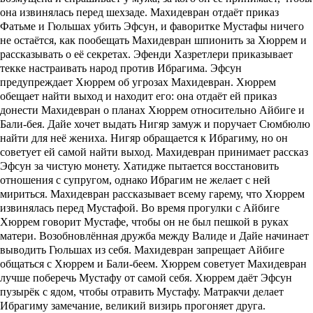
она извинялась перед шехзаде. Махидевран отдаёт приказ
Фатьме и Гюльшах убить Эфсун, и фаворитке Мустафы ничего
не остаётся, как пообещать Махидевран шпионить за Хюррем и
рассказывать о её секретах. Эфенди Хазретлери приказывает
текке настраивать народ против Ибрагима. Эфсун
предупреждает Хюррем об угрозах Махидевран. Хюррем
обещает найти выход и находит его: она отдаёт ей приказ
донести Махидевран о планах Хюррем относительно Айбиге и
Бали-бея. Дайе хочет выдать Нигяр замуж и поручает Сюмбюлю
найти для неё жениха. Нигяр обращается к Ибрагиму, но он
советует ей самой найти выход. Махидевран принимает рассказ
Эфсун за чистую монету. Хатидже пытается восстановить
отношения с супругом, однако Ибрагим не желает с ней
мириться. Махидевран рассказывает всему гарему, что Хюррем
извинялась перед Мустафой. Во время прогулки с Айбиге
Хюррем говорит Мустафе, чтобы он не был пешкой в руках
матери. Возобновлённая дружба между Валиде и Дайе начинает
выводить Гюльшах из себя. Махидевран запрещает Айбиге
общаться с Хюррем и Бали-беем. Хюррем советует Махидевран
лучше поберечь Мустафу от самой себя. Хюррем даёт Эфсун
пузырёк с ядом, чтобы отравить Мустафу. Матракчи делает
Ибрагиму замечание, великий визирь прогоняет друга.