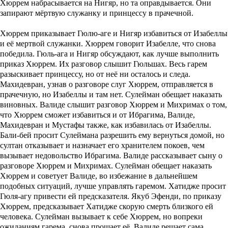
Хюррем набрасывается на Нигяр, но та оправдывается. Они
запирают мёртвую служанку и принцессу в прачечной.
Хюррем приказывает Гюлю-аге и Нигяр избавиться от Изабеллы
и её мертвой служанки. Хюррем говорит Изабелле, что снова
победила. Гюль-ага и Нигяр обсуждают, как лучше выполнить
приказ Хюррем. Их разговор слышит Гюльшах. Весь гарем
разыскивает принцессу, но от неё ни осталось и следа.
Махидевран, узнав о разговоре слуг Хюррем, отправляется в
прачечную, но Изабеллы и там нет. Сулейман обещает наказать
виновных. Валиде слышит разговор Хюррем и Михримах о том,
что Хюррем сможет избавиться и от Ибрагима, Валиде,
Махидевран и Мустафы также, как избавилась от Изабеллы.
Бали-бей просит Сулеймана разрешить ему вернуться домой, но
султан отказывает и назначает его хранителем покоев, чем
вызывает недовольство Ибрагима. Валиде рассказывает сыну о
разговоре Хюррем и Михримах. Сулейман обещает наказать
Хюррем и советует Валиде, во избежание в дальнейшем
подобных ситуаций, лучше управлять гаремом. Хатидже просит
Гюля-агу привести ей предсказателя. Якуб Эфенди, по приказу
Хюррем, предсказывает Хатидже скорую смерть близкого ей
человека. Сулейман вызывает к себе Хюррем, но вопреки
ожиданиям гарема, снова прощает её. Валиде решает сама