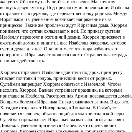
жалуется Ибрагиму на Бали-бея, и тот велит Малкочоглу
вернуть девушку отцу. Под предлогом исповедования Изабелла
отправляется в церковь, где передаёт весточку родным. Между
Ибрагимом и Сулейманом возникает напряжение из-за
принцессы. Такие же проблемы ждут Ибрагима дома. Хюррем
понимает, что султан охладевает к ней. По приказу султана
Изабеллу перевозят в охотничий домик. Хюррем приезжает в
охотничий домик и видит на шее Изабеллы ожерелье, которое
султан делал для неё. Она понимает, что пора избавится от
соперницы. Ибрагиму становится плохо. Отравленная тетрадь
начинает действовать.
Хюррем отправляет Изабелле ядовитый подарок, принцессу
спасает почтовый голубь, принёсший вести от родных.
Сулейман запрещает Хюррем общаться с Изабеллой. Чтобы
насолить Хюррем, Валиде устраивает праздник, на который
приглашена Изабелла. Расстроенная Армин возвращается домой.
Во время болезни Ибрагима Нигяр ухаживает за ним. Видя это,
Хатидже отправляет Нигяр назад в Топкапы. В Стамбуле
появляется человек, объясняющий догмы христианской веры.
Сулейман приказывает Ибрагиму вызвать философа на совет
Дивана. Сулейман признаётся Изабелле, что очень любит
Хюррем. Хюррем страдает всё сильней и собирается отослать