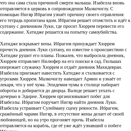
что она сама стала причиной смерти малыша. Изабелла вновь
отправляется в церковь в сопровождении Малкочоглу. С
помощью Нигяр Ибрагим узнаёт причину своего отравления:
его тетрадь пропитана ядом. Ибрагим решает отомстить и идёт к
султану с дневником Луки, где просит Хюррем перевести его
содержание. Хатидже решается на попытку самоубийства.
Хатидже вскрывает вены. Ибрагим принуждает Хюррем
прочесть дневник Луки султану, но известие о происшествии с
Хатидже рушит его планы. Пожалев, что выбросила дневник,
Хюррем отправляет Нилюфер на его поиски в сад. Гюльшах
опережает служанку Хюррем и отдаёт дневник Махидевран.
Изабелла приезжает навестить Хатидже и сталкивается с
угрозами Хюррем. Малкочоглу навещает Армин и узнаёт от
лекаря, что у неё чума. Эпидемия чумы в столице набирает
обороты и добирается до дворца. Валиде решает уехать с
дочерью в Эдирне. Хюррем организовывает побег для
Изабеллы. Ибрагим поручает Нигяр найти дневник Луки.
Изабелла устраивает Сулейману сцену ревности. Ибрагим,
сражённый чарами Нигяр, в отсутствие жены делает её своей
любовницей, но на утро прогоняет прочь. Изабелла
отправляется на корабль, где её уже ждёт узнавший о побеге