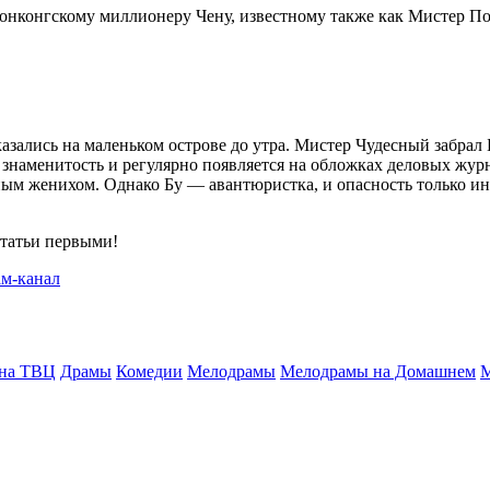
гонконгскому миллионеру Чену, известному также как Мистер Пот
оказались на маленьком острове до утра. Мистер Чудесный забрал
 знаменитость и регулярно появляется на обложках деловых журн
ным женихом. Однако Бу — авантюристка, и опасность только ин
статьи первыми!
 на ТВЦ
Драмы
Комедии
Мелодрамы
Мелодрамы на Домашнем
М