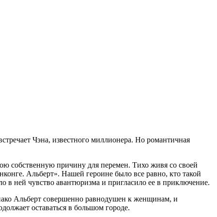
встречает Чэна, известного миллионера. Но романтичная
свою собственную причину для перемен. Тихо живя со своей
нконге. Альберт». Нашей героине было все равно, кто такой
ило в ней чувство авантюризма и пригласило ее в приключение.
Однако Альберт совершенно равнодушен к женщинам, и
одолжает оставаться в большом городе.