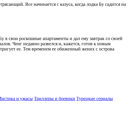
рясающий. Все начинается с казуса, когда лодка Бу садится на
 Бу в свои роскошные апартаменты и дал ему завтрак со своей
алов. Ченг недавно развелся и, кажется, готов к новым
тригует ее. Тем временем ее обиженный жених с острова
истика и ужасы
Триллеры и боевики
Турецкие сериалы