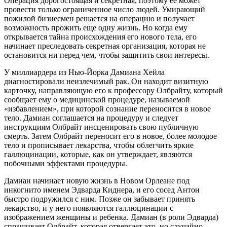
Операция дорогостоящая и секретная, поэтому ее может
провести только ограниченное число людей. Умирающий
пожилой бизнесмен решается на операцию и получает
возможность прожить еще одну жизнь. Но когда ему
открывается тайна происхождения его нового тела, его
начинает преследовать секретная организация, которая не
остановится ни перед чем, чтобы защитить свои интересы.
У миллиардера из Нью-Йорка Дамиана Хейла
диагностировали неизлечимый рак. Он находит визитную
карточку, направляющую его к профессору Олбрайту, который
сообщает ему о медицинской процедуре, называемой
«избавлением», при которой сознание переносится в новое
тело. Дамиан соглашается на процедуру и следует
инструкциям Олбрайт инсценировать свою публичную
смерть. Затем Олбрайт переносит его в новое, более молодое
тело и прописывает лекарства, чтобы облегчить яркие
галлюцинации, которые, как он утверждает, являются
побочными эффектами процедуры.
Дамиан начинает новую жизнь в Новом Орлеане под
инкогнито именем Эдварда Киднера, и его сосед Антон
быстро подружился с ним. Позже он забывает принять
лекарство, и у него появляются галлюцинации с
изображением женщины и ребенка. Дамиан (в роли Эдварда)
спрашивает Олбрайт, которая отвергает это, но случайно