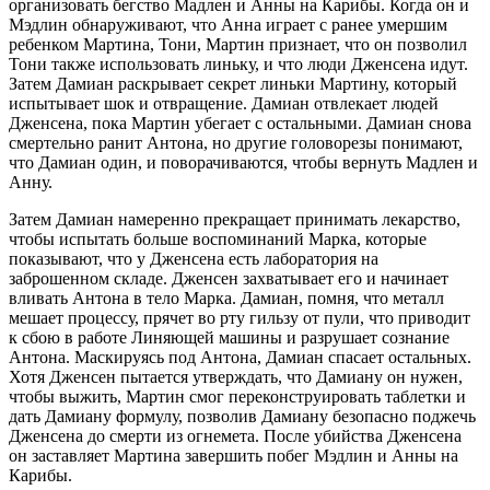
организовать бегство Мадлен и Анны на Карибы. Когда он и
Мэдлин обнаруживают, что Анна играет с ранее умершим
ребенком Мартина, Тони, Мартин признает, что он позволил
Тони также использовать линьку, и что люди Дженсена идут.
Затем Дамиан раскрывает секрет линьки Мартину, который
испытывает шок и отвращение. Дамиан отвлекает людей
Дженсена, пока Мартин убегает с остальными. Дамиан снова
смертельно ранит Антона, но другие головорезы понимают,
что Дамиан один, и поворачиваются, чтобы вернуть Мадлен и
Анну.
Затем Дамиан намеренно прекращает принимать лекарство,
чтобы испытать больше воспоминаний Марка, которые
показывают, что у Дженсена есть лаборатория на
заброшенном складе. Дженсен захватывает его и начинает
вливать Антона в тело Марка. Дамиан, помня, что металл
мешает процессу, прячет во рту гильзу от пули, что приводит
к сбою в работе Линяющей машины и разрушает сознание
Антона. Маскируясь под Антона, Дамиан спасает остальных.
Хотя Дженсен пытается утверждать, что Дамиану он нужен,
чтобы выжить, Мартин смог переконструировать таблетки и
дать Дамиану формулу, позволив Дамиану безопасно поджечь
Дженсена до смерти из огнемета. После убийства Дженсена
он заставляет Мартина завершить побег Мэдлин и Анны на
Карибы.