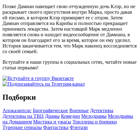
Позже Дамиан навещает свою отчужденную дочь Клэр, но не
раскрывает своего присутствия внутри Марка, просто давая
ей письмо, в котором Клэр примиряет ее с отцом. Затем
Дамиан отправляется на Карибы и полностью прекращает
принимать лекарства. Затем настоящий Марк медленно
появляется снова и находит видеосообщение от Дамиана, в
котором он благодарит его за время, которое он ему уделил.
История заканчивается тем, что Марк наконец воссоединяется
со своей семьей.
Вступайте в наши группы в социальных сетях, читайте новые
статьи первыми!
Подборки
Апокалипсис
Биографические
Военные
Детективы
Детективы на ТВЦ
Драмы
Комедии
Мелодрамы
Мелодрамы
на Домашнем
Мистика и ужасы
Триллеры и боевики
Турецкие сериалы
Фантастика
Фэнтази