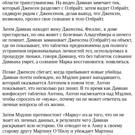
области трансгуманизма. На видео Дамиан замечает тик,
который Дженсен разделяет с Олбрайт, затем видит Олбрайт,
сидящую рядом с Дженсеном, делая вывод, что Дженсен,
возможно, пролил свое сознание в тело Олбрайт.
Затем Дамиан находит жену Дженсена, Филлис, в доме
престарелых, но она живет с болезнью Альцгеймера и ничего
не помнит. Дамиан заманивает Дженсена (Олбрайт) на объект,
где он показывает, что таблетки предназначены для полного
устранения первоначальных личностей тел, используемых в
процедуре линьки, говоря Дамиану, что без таблеток сознание
Дамиана умрет, а сознание Марка восстановится. появляться.
Позже Дженсен сбегает, когда прибывают новые убийцы.
Дамиан почти побежден, но Мэдлин ранит нападавшего,
который оказывается Антоном в новом теле. Антон
показывает, что несколько раз линял. В то время как Дамиан
конфискует таблетки Антона, Антон насмехается над Мэдлин,
чтобы спросить ее «мужа», почему он не может ответить на
личные вопросы об их жизни.
Затем Мэдлин противостоит «Марку» из-за того, что он не
знает их личных данных, в результате чего Дамиан
раскрывает всю историю. Он отводит ее и Анну к своему
старому другу Мартину О’Нилу и убеждает Мартина