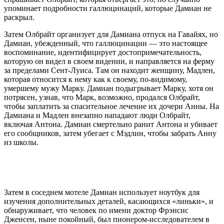
упоминает подробности галлюцинаций, которые Дамиан не
раскрыл.
Затем Олбрайт организует для Дамиана отпуск на Гавайях, но
Дамиан, убежденный, что галлюцинации — это настоящее
воспоминание, идентифицирует достопримечательность,
которую он видел в своем видении, и направляется на ферму
за пределами Сент-Луиса. Там он находит женщину, Мадлен,
которая относится к нему как к своему, по-видимому,
умершему мужу Марку. Дамиан подыгрывает Марку, хотя он
потрясен, узнав, что Марк, возможно, продался Олбрайт,
чтобы заплатить за спасительное лечение их дочери Анны. На
Дамиана и Мадлен внезапно нападают люди Олбрайт,
включая Антона. Дамиан смертельно ранит Антона и убивает
его сообщников, затем убегает с Мэдлин, чтобы забрать Анну
из школы.
Затем в соседнем мотеле Дамиан использует ноутбук для
изучения дополнительных деталей, касающихся «линьки», и
обнаруживает, что человек по имени доктор Фрэнсис
Дженсен, ныне покойный, был пионером-исследователем в