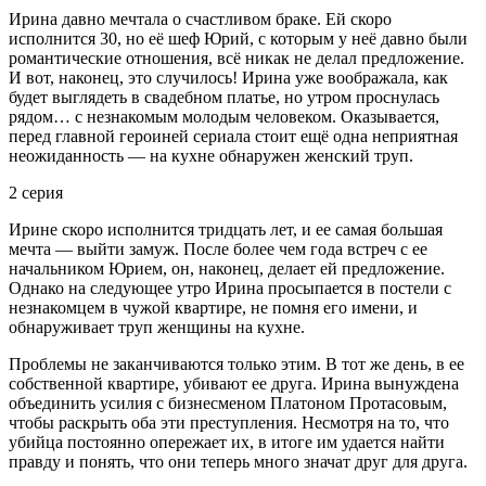
Ирина давно мечтала о счастливом браке. Ей скоро
исполнится 30, но её шеф Юрий, с которым у неё давно были
романтические отношения, всё никак не делал предложение.
И вот, наконец, это случилось! Ирина уже воображала, как
будет выглядеть в свадебном платье, но утром проснулась
рядом… с незнакомым молодым человеком. Оказывается,
перед главной героиней сериала стоит ещё одна неприятная
неожиданность — на кухне обнаружен женский труп.
2 серия
Ирине скоро исполнится тридцать лет, и ее самая большая
мечта — выйти замуж. После более чем года встреч с ее
начальником Юрием, он, наконец, делает ей предложение.
Однако на следующее утро Ирина просыпается в постели с
незнакомцем в чужой квартире, не помня его имени, и
обнаруживает труп женщины на кухне.
Проблемы не заканчиваются только этим. В тот же день, в ее
собственной квартире, убивают ее друга. Ирина вынуждена
объединить усилия с бизнесменом Платоном Протасовым,
чтобы раскрыть оба эти преступления. Несмотря на то, что
убийца постоянно опережает их, в итоге им удается найти
правду и понять, что они теперь много значат друг для друга.