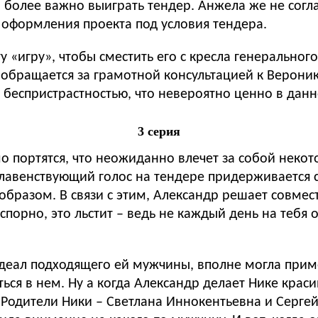
 более важно выиграть тендер. Анжела же не согла
оформления проекта под условия тендера.
ту «игру», чтобы сместить его с кресла генеральн
о обращается за грамотной консультацией к Верон
 беспристрастностью, что невероятно ценно в дан
3 серия
портятся, что неожиданно влечет за собой некот
 главенствующий голос на тендере придерживается
бразом. В связи с этим, Александр решает совмест
спорно, это льстит – ведь не каждый день на теб
идеал подходящего ей мужчины, вполне могла приме
ься в нем. Ну а когда Александр делает Нике крас
. Родители Ники – Светлана Иннокентьевна и Серг