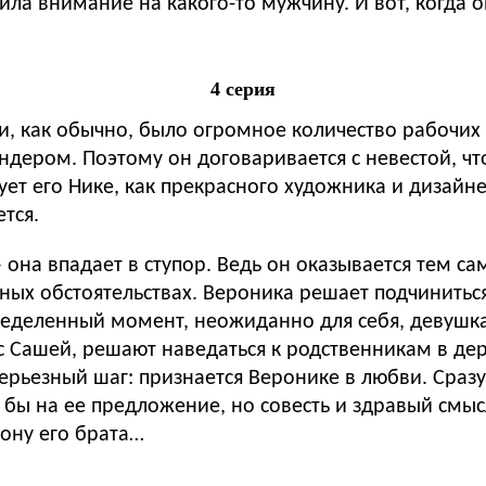
атила внимание на какого-то мужчину. И вот, когда 
4 серия
, как обычно, было огромное количество рабочих 
дером. Поэтому он договаривается с невестой, что
ет его Нике, как прекрасного художника и дизайне
тся.
 она впадает в ступор. Ведь он оказывается тем с
ых обстоятельствах. Вероника решает подчинитьс
ределенный момент, неожиданно для себя, девушка
 с Сашей, решают наведаться к родственникам в д
ерьезный шаг: признается Веронике в любви. Сразу 
ь бы на ее предложение, но совесть и здравый смыс
рону его брата…