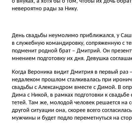
о внуках, а хотя бы о том, чтобы их дочь обр
невероятно рады за Нику.
День свадьбы неумолимо приближался, у Саши
в служебную командировку, сопряженную с тен
подменит родной брат – Дмитрий. Он презенту
мнением подготовку их дня. Девушка соглашае
Когда Вероника видит Дмитрия в первый раз –
недалеком прошлом сталкивалась при ироничн
свадьбы с Александром вместе с Димой. В оп
Дима с Никой, в рамках подготовки к свадьбе
тетей. Там же, молодой человек решается на с
другой ситуации она, скорее всего согласилас
мужчины и будет подло переметнуться на сто