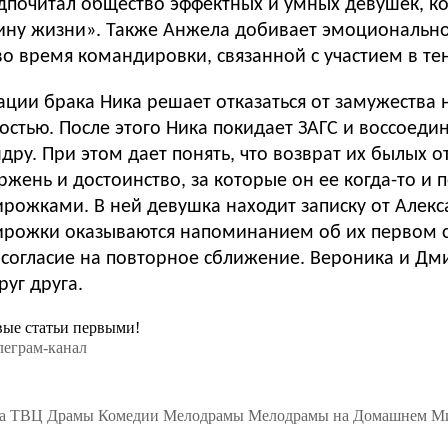
едпочитал общество эффектных и умных девушек, ко
у жизни». Также Анжела добивает эмоциональное
во время командировки, связанной с участием в т
ации брака Ника решает отказаться от замужества 
мностью. После этого Ника покидает ЗАГС и воссоед
ндру. При этом дает понять, что возврат их былых
жень и достоинство, за которые он ее когда-то и п
ирожками. В ней девушка находит записку от Алек
ирожки оказываются напоминанием об их первом с
е согласие на повторное сближение. Вероника и Дм
уг друга.
вые статьи первыми!
на ТВЦ
Драмы
Комедии
Мелодрамы
Мелодрамы на Домашнем
Ми