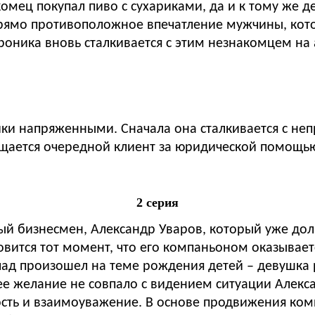
омец покупал пиво с сухариками, да и к тому же д
прямо противоположное впечатление мужчины, кото
роника вновь сталкивается с этим незнакомцем на 
и напряженными. Сначала она сталкивается с непр
щается очередной клиент за юридической помощью
2 серия
й бизнесмен, Александр Уваров, который уже дол
ится тот момент, что его компаньоном оказываетс
лад произошел на теме рождения детей – девушка 
ее желание не совпало с видением ситуации Алекс
ность и взаимоуважение. В основе продвижения ком