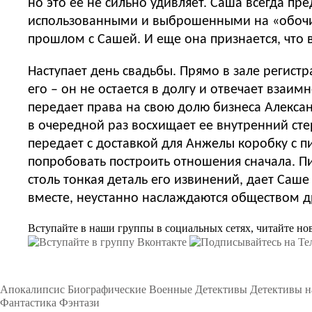
но это ее не сильно удивляет. Саша всегда пр
использованными и выброшенными на «обочин
прошлом с Сашей. И еще она признается, что 
Наступает день свадьбы. Прямо в зале регистр
его – он не остается в долгу и отвечает взаи
передает права на свою долю бизнеса Алекса
в очередной раз восхищает ее внутренний стер
передает с доставкой для Анжелы коробку с п
попробовать построить отношения сначала. П
столь тонкая деталь его извинений, дает Саш
вместе, неустанно наслаждаются обществом др
Вступайте в наши группы в социальных сетях, читайте но
Подборки
Апокалипсис
Биографические
Военные
Детективы
Детективы 
Фантастика
Фэнтази