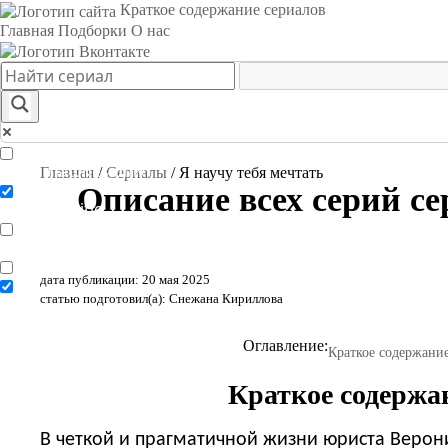
Краткое содержание сериалов
Главная
Подборки
О нас
Exact matches only
Главная
/
Сериалы
/
Я научу тебя мечтать
Описание всех серий се
Search in title
Search in content
дата публикации: 20 мая 2025
статью подготовил(а): Снежана Кириллова
Оглавление:
Краткое содержание
Краткое содержан
В четкой и прагматичной жизни юриста Верони