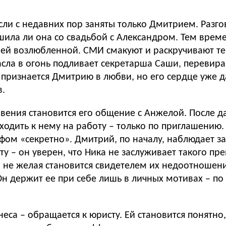
мысли с недавних пор заняты только Дмитрием. Разг
ила ли она со свадьбой с Александром. Тем време
шей возлюбленной. СМИ смакуют и раскручивают те
ла в огонь подливает секретарша Саши, перевирая
 признается Дмитрию в любви, но его сердце уже 
в.
овения становится его общение с Анжелой. После д
одить к нему на работу – только по приглашению. А
фом «секретно». Дмитрий, по началу, наблюдает з
у – он уверен, что Ника не заслуживает такого пр
, не желая становится свидетелем их недоотношени
 Он держит ее при себе лишь в личных мотивах – п
еса – обращается к юристу. Ей становится понятно,