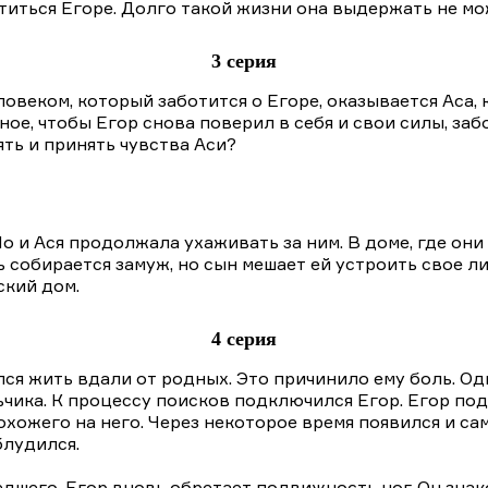
иться Егоре. Долго такой жизни она выдержать не мож
3 серия
веком, который заботится о Егоре, оказывается Аса, 
ое, чтобы Егор снова поверил в себя и свои силы, забо
ть и принять чувства Аси?
 и Ася продолжала ухаживать за ним. В доме, где они
 собирается замуж, но сын мешает ей устроить свое ли
ский дом.
4 серия
ился жить вдали от родных. Это причинило ему боль. 
ьчика. К процессу поисков подключился Егор. Егор по
хожего на него. Через некоторое время появился и сам
блудился.
шего, Егор вновь обретает подвижность ног. Он знако