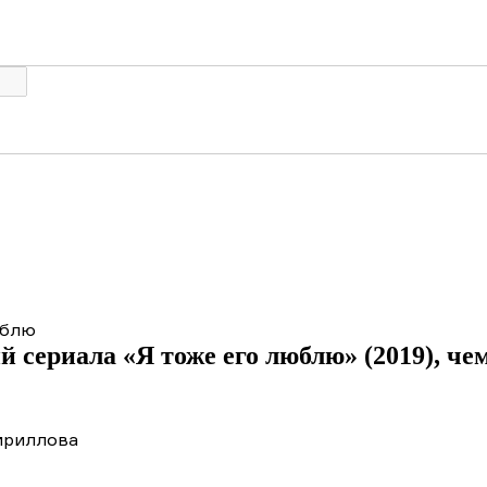
юблю
й сериала «Я тоже его люблю» (2019), че
ириллова
ние сериала «Я тоже его люблю» (2019)
Подробный
1 серия
2 серия
3 серия
4 серия