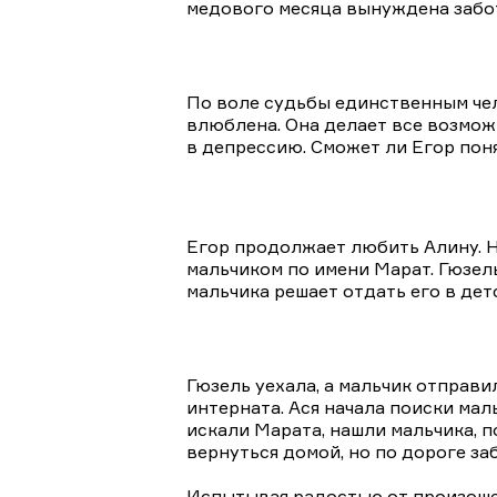
медового месяца вынуждена забот
По воле судьбы единственным чело
влюблена. Она делает все возможн
в депрессию. Сможет ли Егор поня
Егор продолжает любить Алину. Но
мальчиком по имени Марат. Гюзель
мальчика решает отдать его в дет
Гюзель уехала, а мальчик отправ
интерната. Ася начала поиски мал
искали Марата, нашли мальчика, по
вернуться домой, но по дороге за
Испытывая радостью от произошед