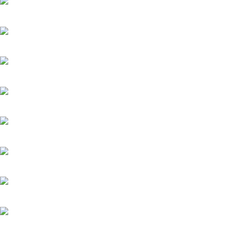
Вишенка на торте
6.06.2025
Серёжки с сапфирами
20.05.2025
Загадка на двоих-2. Пропавший пациент
20.05.2025
Мажор-4
22.05.2026
Тайфун
20.05.2025
Лучик
20.05.2025
История его служанки
6.08.2026
Убийства по пятницам