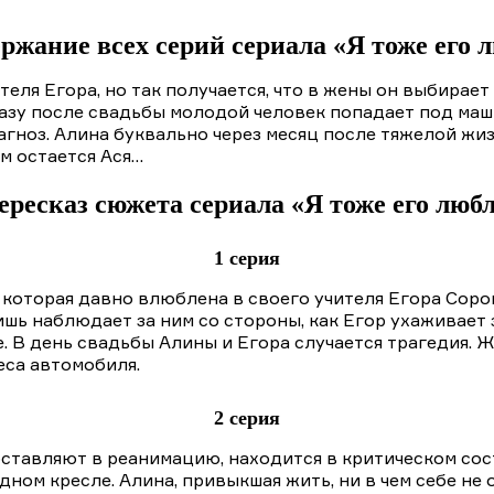
ржание всех серий сериала «Я тоже его 
еля Егора, но так получается, что в жены он выбирает 
разу после свадьбы молодой человек попадает под маш
агноз. Алина буквально через месяц после тяжелой жи
ом остается Ася…
ресказ сюжета сериала «Я тоже его люб
1 серия
 которая давно влюблена в своего учителя Егора Сорок
лишь наблюдает за ним со стороны, как Егор ухаживает
. В день свадьбы Алины и Егора случается трагедия. 
еса автомобиля.
2 серия
ставляют в реанимацию, находится в критическом состо
ном кресле. Алина, привыкшая жить, ни в чем себе не