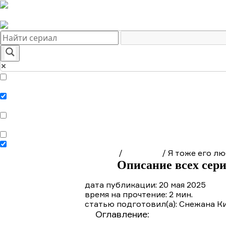
Краткое содержание сериалов
Главная
Подборки
О нас
Exact matches only
Search in title
Search in content
Главная
/
Сериалы
/
Я тоже его л
Описание всех сери
дата публикации: 20 мая 2025
время на прочтение: 2 мин.
статью подготовил(а): Снежана К
Оглавление:
Краткое содержа