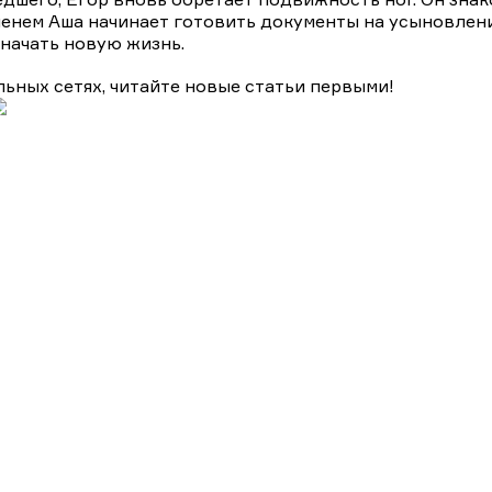
менем Аша начинает готовить документы на усыновлени
 начать новую жизнь.
льных сетях, читайте новые статьи первыми!
ективы на ТВЦ
Драмы
Комедии
Мелодрамы
Мелодрам