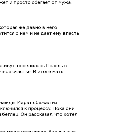
ет и просто сбегает от мужа.
которая же давно в него
тится о нем и не дает ему впасть
 живут, поселилась Гюзель с
чное счастье. В итоге мать
Однажды Марат сбежал из
дключился к процессу. Пока они
 беглец. Он рассказал, что хотел
мится с мальчиком, будучи уже