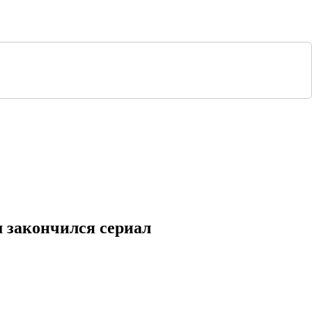
м закончился сериал
 пересказ сюжета по сериям