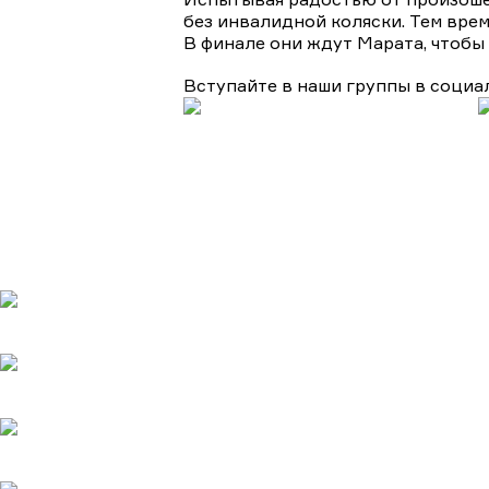
без инвалидной коляски. Тем вре
В финале они ждут Марата, чтобы
Вступайте в наши группы в социа
Подборки
Апокалипсис
Биографические
Военные
Детективы
Дет
Турецкие сериалы
Фантастика
Фэнтази
Популярное
Верить - не верить
20.05.2025
Холодное сердце
20.05.2025
Шрам
20.05.2025