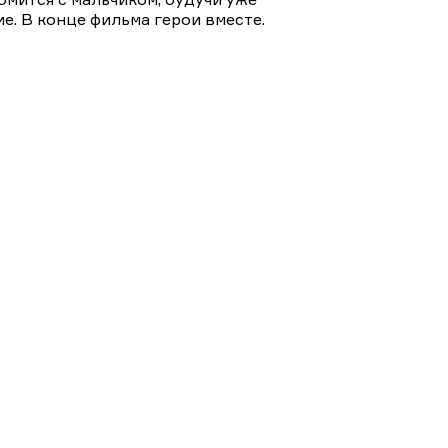
е. В конце фильма герои вместе.
ы на Домашнем
Мистика и ужасы
Триллеры и боевики