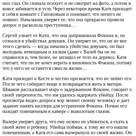
них глаз. Он сначала психует и не смотрит на фото, а потом и
вовсе забивается в углу. Через некоторое время Катя приходит
в себя в комнате с Гапоновым и понимает, что ничего не
помнит. Начальник уверяет ее, что она прекрасно провела
допрос и расколола преступника…
Сергей узнает от Кати, что она допрашивала Фокина и, он
сознался в убийствах девушек. Он уверяет ее, что он не мог
этого сделать — когда начались убийства девушек, он был
молодым, немощным и хилым (даже с Валей бы он не
справился и, тем более, не затащил ее тело на дерево). Катя
считает, что он не хочет верить в виновность Фокина, потому
что у него не останется смысла жизни…
Катя приходит к Косте и честно признается, что не любит его.
После чего собирает вещи и возвращается жить к матери.
Шмаков рассказывает мэру о задержанном Фокине, говорит о
своей уверенности, что им удалось задержать убийцу. После
просмотра видео допроса мэр звонит своему человеку и дает
задание нанять киллера для устранения Фокина. Ночью его
находят повешенным в камере с выколотым глазом.
Валера уверяет друга, что ему нужно не убиваться, а ехать к
своей жене и ребенку. Убийца пойман, к тому же его нашли
повешенным, а Катя его сама вычеркнула из своей жизни. Он