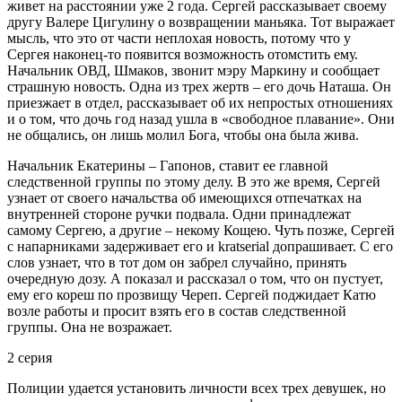
живет на расстоянии уже 2 года. Сергей рассказывает своему
другу Валере Цигулину о возвращении маньяка. Тот выражает
мысль, что это от части неплохая новость, потому что у
Сергея наконец-то появится возможность отомстить ему.
Начальник ОВД, Шмаков, звонит мэру Маркину и сообщает
страшную новость. Одна из трех жертв – его дочь Наташа. Он
приезжает в отдел, рассказывает об их непростых отношениях
и о том, что дочь год назад ушла в «свободное плавание». Они
не общались, он лишь молил Бога, чтобы она была жива.
Начальник Екатерины – Гапонов, ставит ее главной
следственной группы по этому делу. В это же время, Сергей
узнает от своего начальства об имеющихся отпечатках на
внутренней стороне ручки подвала. Одни принадлежат
самому Сергею, а другие – некому Кощею. Чуть позже, Сергей
с напарниками задерживает его и kratserial допрашивает. С его
слов узнает, что в тот дом он забрел случайно, принять
очередную дозу. А показал и рассказал о том, что он пустует,
ему его кореш по прозвищу Череп. Сергей поджидает Катю
возле работы и просит взять его в состав следственной
группы. Она не возражает.
2 серия
Полиции удается установить личности всех трех девушек, но