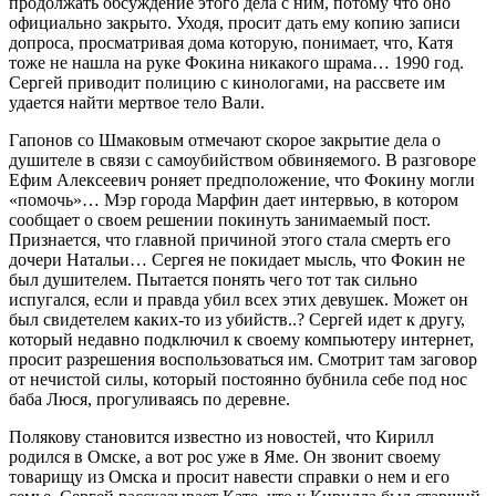
продолжать обсуждение этого дела с ним, потому что оно
официально закрыто. Уходя, просит дать ему копию записи
допроса, просматривая дома которую, понимает, что, Катя
тоже не нашла на руке Фокина никакого шрама… 1990 год.
Сергей приводит полицию с кинологами, на рассвете им
удается найти мертвое тело Вали.
Гапонов со Шмаковым отмечают скорое закрытие дела о
душителе в связи с самоубийством обвиняемого. В разговоре
Ефим Алексеевич роняет предположение, что Фокину могли
«помочь»… Мэр города Марфин дает интервью, в котором
сообщает о своем решении покинуть занимаемый пост.
Признается, что главной причиной этого стала смерть его
дочери Натальи… Сергея не покидает мысль, что Фокин не
был душителем. Пытается понять чего тот так сильно
испугался, если и правда убил всех этих девушек. Может он
был свидетелем каких-то из убийств..? Сергей идет к другу,
который недавно подключил к своему компьютеру интернет,
просит разрешения воспользоваться им. Смотрит там заговор
от нечистой силы, который постоянно бубнила себе под нос
баба Люся, прогуливаясь по деревне.
Полякову становится известно из новостей, что Кирилл
родился в Омске, а вот рос уже в Яме. Он звонит своему
товарищу из Омска и просит навести справки о нем и его