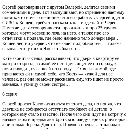
Сергей разговаривает с другом Валерой, делится своими
сомнениями в деле. Тот выслушивает, но отрешенно дает ему
понять, что ничего не понимает в его работе… Сергей идет в
СИЗО к Кощею, требует рассказать как и где найти Черепа.
Намекает, для сговорчивости, про джипы и про 25 трупов,
которые могут косвенно лечь на него, а также про его
отпечатки в подвале, где было найдено тело дочери мэра…
Кощей честно уверяет, что не знает подробностей — только
слышал, что у них в Яме есть блатхата.
Кате звонит соседка, рассказывает, что дверь в квартиру ее
матери открыта, а самой ее нет. Дочь ищет ее по городу, к
ночи находит, гуляющей по городу… Отвозит домой, где
признается ей и самой себе, что Костя — чужой для нее
человек, раз она не может рассказать ему, что ищет не просто
маньяка, а убийцу своей сестры…
6 серия
Сергей просит Катю отказаться от этого дела, но поняв, что
девушка не собирается отступать сообщает ей детали, о
которых ему стало известно. После чего они идут на встречу с
начальством и предлагают брать всю банду черных риелторов,
а не только Черепа. Для этого, Поляков предлагает нападать