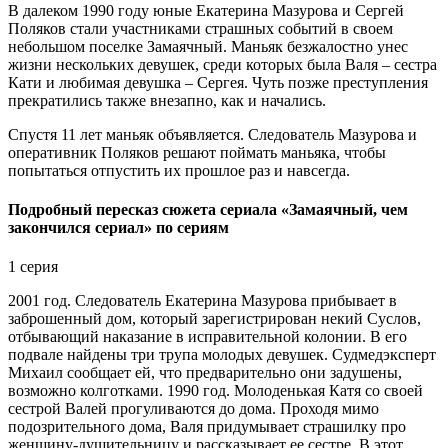
В далеком 1990 году юные Екатерина Мазурова и Сергей
Поляков стали участниками страшных событий в своем
небольшом поселке Замаячный. Маньяк безжалостно унес
жизни нескольких девушек, среди которых была Валя – сестра
Кати и любимая девушка – Сергея. Чуть позже преступления
прекратились также внезапно, как и начались.
Спустя 11 лет маньяк объявляется. Следователь Мазурова и
оперативник Поляков решают поймать маньяка, чтобы
попытаться отпустить их прошлое раз и навсегда.
Подробный пересказ сюжета сериала «Замаячный, чем
закончился сериал» по сериям
1 серия
2001 год. Следователь Екатерина Мазурова прибывает в
заброшенный дом, который зарегистрирован некий Суслов,
отбывающий наказание в исправительной колонии. В его
подвале найдены три трупа молодых девушек. Судмедэксперт
Михаил сообщает ей, что предварительно они задушены,
возможно колготками. 1990 год. Молоденькая Катя со своей
сестрой Валей прогуливаются до дома. Проходя мимо
подозрительного дома, Валя придумывает страшилку про
женщину-душительницу и рассказывает ее сестре. В этот