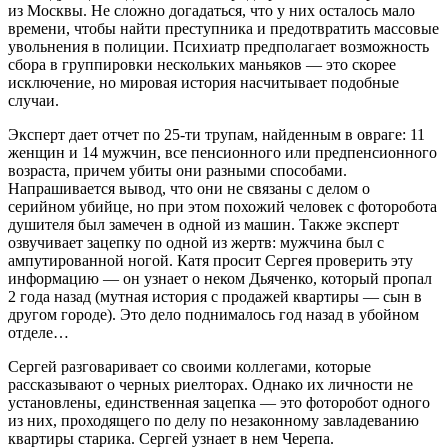
из Москвы. Не сложно догадаться, что у них осталось мало
времени, чтобы найти преступника и предотвратить массовые
увольнения в полиции. Психиатр предполагает возможность
сбора в группировки нескольких маньяков — это скорее
исключение, но мировая история насчитывает подобные
случаи.
Эксперт дает отчет по 25-ти трупам, найденным в овраге: 11
женщин и 14 мужчин, все пенсионного или предпенсионного
возраста, причем убиты они разными способами.
Напрашивается вывод, что они не связаны с делом о
серийном убийце, но при этом похожий человек с фоторобота
душителя был замечен в одной из машин. Также эксперт
озвучивает зацепку по одной из жертв: мужчина был с
ампутированной ногой. Катя просит Сергея проверить эту
информацию — он узнает о неком Дьяченко, который пропал
2 года назад (мутная история с продажей квартиры — сын в
другом городе). Это дело поднималось год назад в убойном
отделе…
Сергей разговаривает со своими коллегами, которые
рассказывают о черных риелторах. Однако их личности не
установлены, единственная зацепка — это фоторобот одного
из них, проходящего по делу по незаконному завладеванию
квартиры старика. Сергей узнает в нем Черепа.