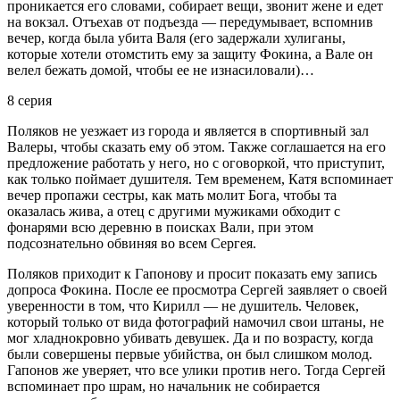
проникается его словами, собирает вещи, звонит жене и едет
на вокзал. Отъехав от подъезда — передумывает, вспомнив
вечер, когда была убита Валя (его задержали хулиганы,
которые хотели отомстить ему за защиту Фокина, а Вале он
велел бежать домой, чтобы ее не изнасиловали)…
8 серия
Поляков не уезжает из города и является в спортивный зал
Валеры, чтобы сказать ему об этом. Также соглашается на его
предложение работать у него, но с оговоркой, что приступит,
как только поймает душителя. Тем временем, Катя вспоминает
вечер пропажи сестры, как мать молит Бога, чтобы та
оказалась жива, а отец с другими мужиками обходит с
фонарями всю деревню в поисках Вали, при этом
подсознательно обвиняя во всем Сергея.
Поляков приходит к Гапонову и просит показать ему запись
допроса Фокина. После ее просмотра Сергей заявляет о своей
уверенности в том, что Кирилл — не душитель. Человек,
который только от вида фотографий намочил свои штаны, не
мог хладнокровно убивать девушек. Да и по возрасту, когда
были совершены первые убийства, он был слишком молод.
Гапонов же уверяет, что все улики против него. Тогда Сергей
вспоминает про шрам, но начальник не собирается