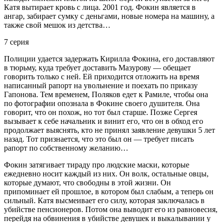
Катя вытирает кровь с лица. 2001 год. Фокин является в
ангар, забирает сумку с деньгами, новые номера на машину, а
также свой мешок из детства…
7 серия
Полиции удается задержать Кирилла Фокина, его доставляют
в тюрьму, куда требует доставить Мазурову — обещает
говорить только с ней. Ей приходится отложить на время
написанный рапорт на увольнение и поехать по приказу
Гапонова. Тем временем, Поляков едет к Рамиле, чтобы она
по фотографии опознала в Фокине своего душителя. Она
говорит, что он похож, но тот был старше. Позже Сергея
вызывает к себе начальник и винит его, что он в обход его
продолжает выяснять, кто не принял заявление девушки 5 лет
назад. Тот признается, что это был он — требует писать
рапорт по собственному желанию…
Фокин затягивает тираду про людские маски, которые
ежедневно носит каждый из них. Он волк, остальные овцы,
которые думают, что свободны в этой жизни. Он
припоминает ей прошлое, в котором был слабым, а теперь он
сильный. Катя высмеивает его силу, которая заключалась в
убийстве пенсионеров. Потом она выводит его из равновесия,
перейдя на обвинения в убийстве девушек и выкалывании у