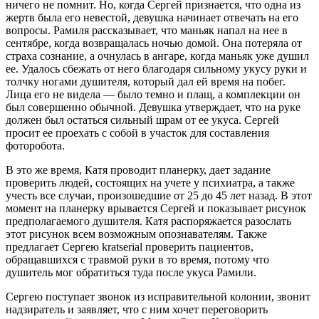
ничего не помнит. Но, когда Сергей признается, что одна из
жертв была его невестой, девушка начинает отвечать на его
вопросы. Рамиля рассказывает, что маньяк напал на нее в
сентябре, когда возвращалась ночью домой. Она потеряла от
страха сознание, а очнулась в ангаре, когда маньяк уже душил
ее. Удалось сбежать от него благодаря сильному укусу руки и
толчку ногами душителя, который дал ей время на побег.
Лица его не видела — было темно и плащ, а комплекции он
был совершенно обычной. Девушка утверждает, что на руке
должен был остаться сильный шрам от ее укуса. Сергей
просит ее проехать с собой в участок для составления
фоторобота.
В это же время, Катя проводит планерку, дает задание
проверить людей, состоящих на учете у психиатра, а также
учесть все случаи, произошедшие от 25 до 45 лет назад. В этот
момент на планерку врывается Сергей и показывает рисунок
предполагаемого душителя. Катя распоряжается разослать
этот рисунок всем возможным опознавателям. Также
предлагает Сергею kratserial проверить пациентов,
обращавшихся с травмой руки в то время, потому что
душитель мог обратиться туда после укуса Рамили.
Сергею поступает звонок из исправительной колонии, звонит
надзиратель и заявляет, что с ним хочет переговорить