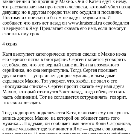
заключенный по прозвищу Махно. Они с Катей едут к нему,
тот рассказывает им про некого человека, который убил назад
девушку, но в другом городе: там его осудили и посадили.
Поэтому их поиски по базам не дадут результатов. И
сообщает, что пять лет назад он www.kratserial.ru освободился
и вернулся в Яму. Предлагает сказать его имя, если помогут
скостить ему срок…
4 серия
Катя выступает категорически против сделки с Махно из-за
его черного пятна в биографии. Сергей пытается уговорить
ее, объясняя, что это верный шанс выйти на возможного
серийника, но она неприступна. Тогда Сергея посещает
другая идея — устраивает допрос мужика, в чьем доме
скрывался Махно. Тот уверяет, что, якобы, не знал о его
«послужном списке». Сергей просит сказать ему имя друга
Махно, который откинулся 5 лет назад, тогда обещает снять
часть обвинений. Тот не соглашается сотрудничать, говорит,
что своих не сдает.
Тогда к допросу подключается Катя, включает ему послушать
запись допроса Махно, на которой он обещает сдать того
мужика… Подумав, он сообщает имя некого Коли Сафронова,
а также указывает где тот живет в Яме — рядом с оврагами,