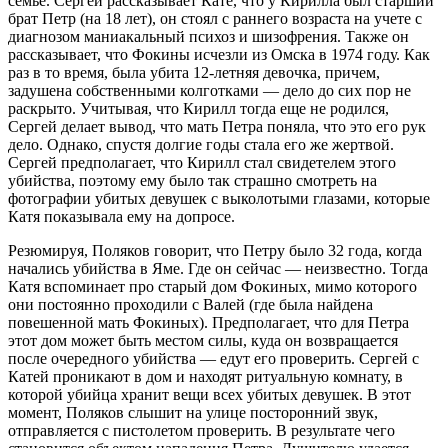
семье. Сергей рассказывает Кате, что у Кирилла был старший
брат Петр (на 18 лет), он стоял с раннего возраста на учете с
диагнозом маниакальный психоз и шизофрения. Также он
рассказывает, что Фокины исчезли из Омска в 1974 году. Как
раз в то время, была убита 12-летняя девочка, причем,
задушена собственными колготками — дело до сих пор не
раскрыто. Учитывая, что Кирилл тогда еще не родился,
Сергей делает вывод, что мать Петра поняла, что это его рук
дело. Однако, спустя долгие годы стала его же жертвой.
Сергей предполагает, что Кирилл стал свидетелем этого
убийства, поэтому ему было так страшно смотреть на
фотографии убитых девушек с выколотыми глазами, которые
Катя показывала ему на допросе.
Резюмируя, Поляков говорит, что Петру было 32 года, когда
начались убийства в Яме. Где он сейчас — неизвестно. Тогда
Катя вспоминает про старый дом Фокиных, мимо которого
они постоянно проходили с Валей (где была найдена
повешенной мать Фокиных). Предполагает, что для Петра
этот дом может быть местом силы, куда он возвращается
после очередного убийства — едут его проверить. Сергей с
Катей проникают в дом и находят ритуальную комнату, в
которой убийца хранит вещи всех убитых девушек. В этот
момент, Поляков слышит на улице посторонний звук,
отправляется с пистолетом проверить. В результате чего