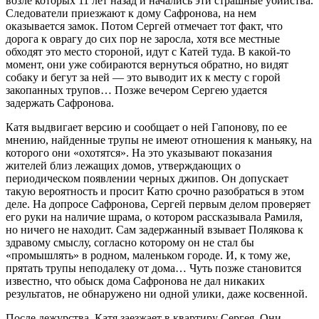
возле которых 11 лет назад и начались эти страшные убийства.
Следователи приезжают к дому Сафронова, на нем
оказывается замок. Потом Сергей отмечает тот факт, что
дорога к оврагу до сих пор не заросла, хотя все местные
обходят это место стороной, идут с Катей туда. В какой-то
момент, они уже собираются вернуться обратно, но видят
собаку и бегут за ней — это выводит их к месту с горой
закопанных трупов… Позже вечером Сергею удается
задержать Сафронова.
Катя выдвигает версию и сообщает о ней Гапонову, по ее
мнению, найденные трупы не имеют отношения к маньяку, на
которого они «охотятся». На это указывают показания
жителей близ лежащих домов, утверждающих о
периодическом появлении черных джипов. Он допускает
такую вероятность и просит Катю срочно разобраться в этом
деле. На допросе Сафронова, Сергей первым делом проверяет
его руки на наличие шрама, о котором рассказывала Рамиля,
но ничего не находит. Сам задержанный взывает Полякова к
здравому смыслу, согласно которому он не стал бы
«промышлять» в родном, маленьком городе. И, к тому же,
прятать трупы неподалеку от дома… Чуть позже становится
известно, что обыск дома Сафронова не дал никаких
результатов, не обнаружено ни одной улики, даже косвенной.
После дежурства, Катя заезжает в квартиру Сергея. Они