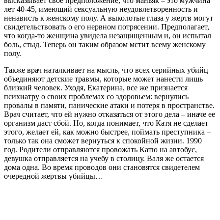
высказывает свое предположение, что маньяк – это мужчина
лет 40-45, имеющий сексуальную неудовлетворенность и
ненависть к женскому полу. А выколотые глаза у жертв могут
свидетельствовать о его нервном потрясении. Предполагает,
что когда-то женщина увидела незащищенным и, он испытал
боль, стыд. Теперь он таким образом мстит всему женскому
полу.
Также врач наталкивает на мысль, что всех серийных убийц
объединяют детские травмы, которые может нанести лишь
близкий человек. Уходя, Екатерина, все же признается
психиатру о своих проблемах со здоровьем: вернулись
провалы в памяти, панические атаки и потеря в пространстве.
Врач считает, что ей нужно отказаться от этого дела – иначе ее
организм даст сбой. Но, когда понимает, что Катя не сделает
этого, желает ей, как можно быстрее, поймать преступника –
только так она сможет вернуться к спокойной жизни. 1990
год. Родители отправляются провожать Катю на автобус,
девушка отправляется на учебу в столицу. Валя же остается
дома одна. Во время проводов они становятся свидетелем
очередной жертвы убийцы…