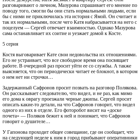
разговаривают о личном, Мазурова спрашивает его мнение по
поводу того, смогли бы они стать нормальными людьми, если
бы с ними не приключилась эта история с Ямой. Он считает и
так их нормальными, после чего Катя набрасывается на него с
поцелуем — Сергей отвечает взаимностью. Однако Мазурова
сама останавливает их соитие и уезжает домой к Косте.
5 серия
Костя выговаривает Кате свои недовольства их отношениями.
Его не устраивает, что все свободное время она посвящает
работе. В очередной раз просит уйти ее со службы. А также
выясняется, что он периодически читает ее блокнот, в котором
о нем нет ни строчки…
Задержанный Сафронов просит позвать на разговор Полякова.
Он рассказывает следователю, что видел, и не раз, как мимо
его дома к оврагу проезжали черные джипы. Сергей просит
описать какие-то детали, на что Сафронов говорит, что видел
одного из них в отделе. Его фоторобот висит на «доске
почета» — Поляков бежит к ней и понимает, что Сафронов
говорит о душителе…
У Гапонова проходит общее совещание, где он сообщает, что
на следующей неделе к ним в город прибывают оперативники