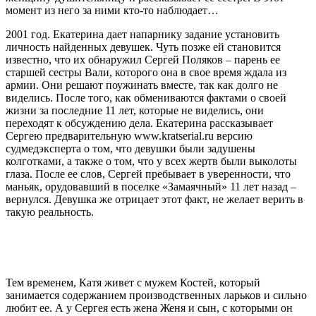
момент из него за ними кто-то наблюдает…
2001 год. Екатерина дает напарнику задание установить
личность найденных девушек. Чуть позже ей становится
известно, что их обнаружил Сергей Поляков – парень ее
старшей сестры Вали, которого она в свое время ждала из
армии. Они решают поужинать вместе, так как долго не
виделись. После того, как обмениваются фактами о своей
жизни за последние 11 лет, которые не виделись, они
переходят к обсуждению дела. Екатерина рассказывает
Сергею предварительную www.kratserial.ru версию
судмедэксперта о том, что девушки были задушены
колготками, а также о том, что у всех жертв были выколоты
глаза. После ее слов, Сергей пребывает в уверенности, что
маньяк, орудовавший в поселке «Замаячный» 11 лет назад –
вернулся. Девушка же отрицает этот факт, не желает верить в
такую реальность.
Тем временем, Катя живет с мужем Костей, который
занимается содержанием производственных ларьков и сильно
любит ее. А у Сергея есть жена Женя и сын, с которыми он