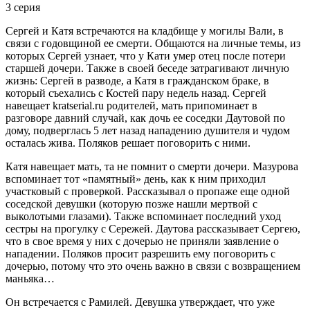
3 серия
Сергей и Катя встречаются на кладбище у могилы Вали, в
связи с годовщиной ее смерти. Общаются на личные темы, из
которых Сергей узнает, что у Кати умер отец после потери
старшей дочери. Также в своей беседе затрагивают личную
жизнь: Сергей в разводе, а Катя в гражданском браке, в
который съехались с Костей пару недель назад. Сергей
навещает kratserial.ru родителей, мать припоминает в
разговоре давний случай, как дочь ее соседки Даутовой по
дому, подверглась 5 лет назад нападению душителя и чудом
осталась жива. Поляков решает поговорить с ними.
Катя навещает мать, та не помнит о смерти дочери. Мазурова
вспоминает тот «памятный» день, как к ним приходил
участковый с проверкой. Рассказывал о пропаже еще одной
соседской девушки (которую позже нашли мертвой с
выколотыми глазами). Также вспоминает последний уход
сестры на прогулку с Сережей. Даутова рассказывает Сергею,
что в свое время у них с дочерью не приняли заявление о
нападении. Поляков просит разрешить ему поговорить с
дочерью, потому что это очень важно в связи с возвращением
маньяка…
Он встречается с Рамилей. Девушка утверждает, что уже