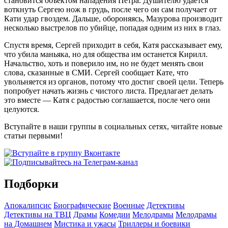
становится объектом нападения Петра. Душителю удается
воткнуть Сергею нож в грудь, после чего он сам получает от
Кати удар гвоздем. Дальше, обороняясь, Мазурова производит
несколько выстрелов по убийце, попадая одним из них в глаз.
Спустя время, Сергей приходит в себя, Катя рассказывает ему,
что убила маньяка, но для общества им останется Кирилл.
Начальство, хоть и поверило им, но не будет менять свои
слова, сказанные в СМИ. Сергей сообщает Кате, что
увольняется из органов, потому что достиг своей цели. Теперь
попробует начать жизнь с чистого листа. Предлагает делать
это вместе — Катя с радостью соглашается, после чего они
целуются.
Вступайте в наши группы в социальных сетях, читайте новые
статьи первыми!
Подборки
Апокалипсис
Биографические
Военные
Детективы
Детективы на ТВЦ
Драмы
Комедии
Мелодрамы
Мелодрамы
на Домашнем
Мистика и ужасы
Триллеры и боевики