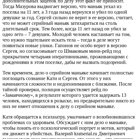
дополнительных зацепок по делу этот факт не приносит.
Тогда Мазурова выдвигает версию, что маньяк уехал из
поселка на 11 лет, а 3 года назад вернулся и убил по одной
девушке за год. Сергей сильно не верит в ее версию, считает,
что не может серийный маньяк затихариться на столь
длительный срок. Тем более, когда 11 лет назад он убил за
одно лето – 7 девушек. Молодой человек настаивает на том,
что нужно тщательнее искать тела – тогда в деле могут
появиться новые улики. Гапонов не особо верит в версию
Сергея, но согласовывает со Шмаковым мини-рейд под
прикрытием четырьмя оперативниками, проживающими с
рождениями в этом поселке, дабы не вызвать подозрений.
Тем временем, дело о серийном маньяке начинает полностью
поглощать сознание Кати и Сергея. От этого у них
начинаются сложности и недопонимания с близкими. После
тайной проверки, полиция осуществляет рейд по
«Замаячному», в результате которого удается задержать 13
человек, находящихся в розыске, но предварительно никто из
них не имеет отношения к делу о серийном маньяке.
Катя обращается к психиатру, умалчивает о возобновившихся
проблемах со здоровьем. Обсуждает с ним дело о маньяке,
чтобы понять его психологический портрет и мотив, который
им движет в убийствах. Валерий kratserial.ru Дмитриевич