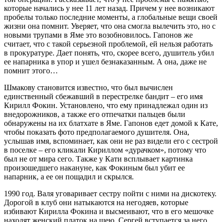
которые начались у нее 11 лет назад. Причем у нее возникают
пробелы только последние моменты, а глобальные вещи своей
жизни она помнит. Уверяет, что она смогла вылечить это, но с
новыми трупами в Яме это возобновилось. Гапонов же
считает, что с такой серьезной проблемой, ей нельзя работать
в прокуратуре. Дает понять, что, скорее всего, душитель убил
ее напарника в упор и ушел безнаказанным. А она, даже не
помнит этого…
Шмакову становится известно, что был вычислен
единственный сбежавший в перестрелке бандит – его имя
Кирилл Фокин. Установлено, что ему принадлежал один из
внедорожников, а также его отпечатки пальцев были
обнаружены на их блатхате в Яме. Гапонов едет домой к Кате,
чтобы показать фото предполагаемого душителя. Она,
услышав имя, вспоминает, как они не раз видели его с сестрой
в поселке – его кликали Кириллом «дурачком», потому что
был не от мира сего. Также у Кати всплывает картинка
произошедшего накануне, как Фокиным был убит ее
напарник, а ее он пощадил и скрылся.
1990 год. Валя уговаривает сестру пойти с ними на дискотеку.
Дорогой в клуб они натыкаются на негодяев, которые
избивают Кирилла Фокина и высмеивают, что в его мешочке
находят женский платок на шею. Сергей вступается за него,