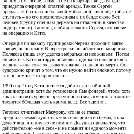
на них в их логове, в Яме, а не на квартире, когда бандит
приедет за очередной оплатой аренды. Также Сергей
предлагает брать их небольшой мобильной группой, чтобы не
спугнуть – по его предположениям в их банде около 5-ти
человек (группу спецназа держать на отдалении в качестве
подстраховки). Гапонов, в обход желания Сергея, отправляет
на операцию и Катю.
Операция по захвату группировки Черепа проходит, мягко
говоря, не по плану. В перестрелке погибают все напарники
Полякова (лишь ему удается выбраться из нее живым). Потом
он бежит к Кате, которую оставлял с одним из напарников в
машине – она тоже оказывается жива, а напарник мертв. Она
судорожно кричит о том, что ей нужно найти блокнот, потому
что не помнит что произошло…
1990 год. Отец Кати пытается добиться от районной
администрации хотя бы установки в Яме фонарей, чтобы хоть
как-то снизить уровень преступности (ведь именно в темноте
творится бОльшая часть криминала). Все тщетно…
Гапонов отчитывает Мазурову, что на ее глазах
предполагаемый душитель убил напарника и сбежал, а она
делает вид, что ничего не помнит. Девушка признается, что
действительно «не в себе» и не помнит ни единого момента
той операции. Рассказывает, что у нее проблемы с памятью,