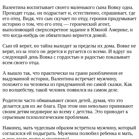
Валентина воспитывает своего маленького сына Вовку одна.
Проходят годы, он подрастает и, естественно, спрашивает, где
его отец. Видя, что сын скучает по отцу, героиня придумывает
историю о том, что его отец — героический агент,
выполняющий сверхсекретное задание в Южной Америке, и
что когда-нибудь он обязательно вернется домой.
Сын ей верит, но тайна выходит за пределы их дома. Вовке не
верят, из-за этого он дерется и ругается со всеми. И вдруг на
следующий день Вовка с гордостью и радостью показывает
всем своего отца.
А вышло так, что практически на грани разоблачения ее
выдуманной истории, Валентина встречает мужчину,
похожего на человека из придуманной ею самой сказки. Как
по волшебству, такой человек появился на самом деле.
Родители часто обманывают своих детей, думая, что это
делается для их же блага. При этом они невольно прививают
своим детям недоверие ко всему с детства. Это приводит к
серьезным психологическим проблемам.
Наконец, мать чудесным образом встретила мужчину, который
согласился ей подыграть. Мужчина полюбил ребенка и мать,
и они жили долго и счастливо!