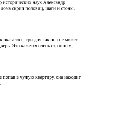
р исторических наук Александр
дома скрип половиц, шаги и стоны.
 оказалось, три дня как она не может
верь. Это кажется очень странным,
е попав в чужую квартиру, она находит
…
стика и ужасы
Триллеры и боевики
Турецкие сериалы