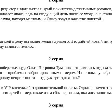
редактор издательства и ярый почитатель детективных романов,
лагает иначе, ведь на следующий день после ее ухода, она стано
рзуна, находят мертвым, и Ольгу зовут в качестве понятой..
ателей к делу оставляет желать лучшего. Это даёт ей новый имп
йцу самостоятельно…
2 серия
обережье, куда Ольга Петровна Туманова отправилась отдыхать в
о — проблема с забронированным номером. И не только у неё, н
тровну неприятности — где уж тут отдохнёшь?
 VIP-коттедже без дополнительной оплаты. Однако, взамен за э
вягина, чей номер, также из-за сбоя персонала, оказался занят
3 серия