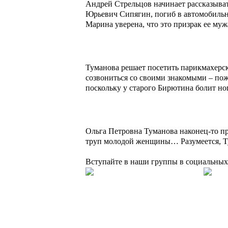
Андрей Стрельцов начинает рассказыва
Юрьевич Сипягин, погиб в автомобильн
Марина уверена, что это призрак ее му
Туманова решает посетить парикмахерску
созвониться со своими знакомыми – по
поскольку у старого Бирютина болит но
Ольга Петровна Туманова наконец-то пр
труп молодой женщины… Разумеется, Ту
Вступайте в наши группы в социальных 
Подборки
Апокалипсис
Биографические
Военные
Детективы
Детективы 
Фантастика
Фэнтази