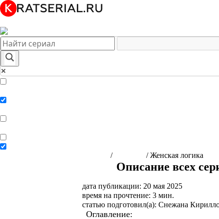
Краткое содержание сериалов
Главная
Подборки
О нас
Exact matches only
Search in title
Search in content
Главная
/
Сериалы
/
Женская логика
Описание всех сер
дата публикации: 20 мая 2025
время на прочтение: 3 мин.
статью подготовил(а): Снежана Кирилл
Оглавление:
Краткое содержание се