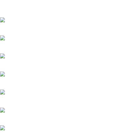
Популярное
Верить - не верить
20.05.2025
Холодное сердце
20.05.2025
Шрам
20.05.2025
Вишенка на торте
6.06.2025
Серёжки с сапфирами
20.05.2025
Загадка на двоих-2. Пропавший пациент
20.05.2025
Мажор-4