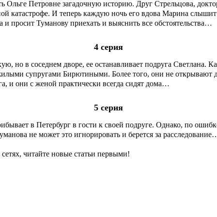
ть Ольге Петровне загадочную историю. Друг Стрельцова, докто
ой катастрофе. И теперь каждую ночь его вдова Марина слышит 
жа и просит Туманову приехать и выяснить все обстоятельства…
4 серия
ю, но в соседнем дворе, ее останавливает подруга Светлана. Как
жилыми супругами Бирютиными. Более того, они не открывают д
га, и они с женой практически всегда сидят дома…
5 серия
ибывает в Петербург в гости к своей подруге. Однако, по ошибк
манова не может это игнорировать и берется за расследование
сетях, читайте новые статьи первыми!
на ТВЦ
Драмы
Комедии
Мелодрамы
Мелодрамы на Домашнем
Ми