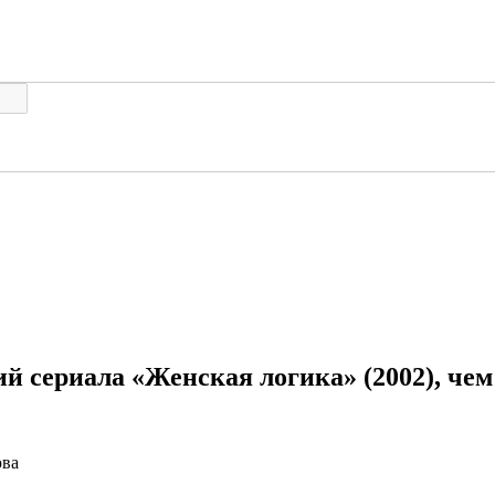
ий сериала «Женская логика» (2002), чем
ова
риала «Женская логика» (2002)
Подробный пересказ сюже