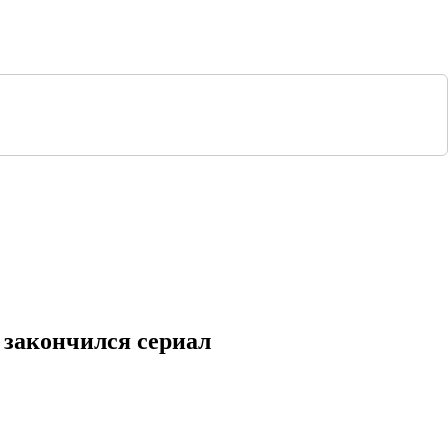
 закончился сериал
та по сериям
1 серия
2 серия
3 серия