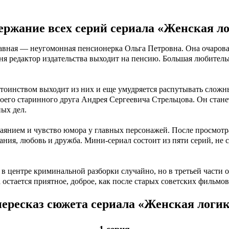
4 серия
5 серия
ержание всех серий сериала «Женская ло
Главная — неугомонная пенсионерка Ольга Петровна. Она очаро
ня редактор издательства выходит на пенсию. Большая любител
остоинством выходит из них и еще умудряется распутывать слож
оего старинного друга Андрея Сергеевича Стрельцова. Он стан
ых дел.
аянием и чувство юмора у главных персонажей. После просмотр
вания, любовь и дружба. Мини-сериал состоит из пяти серий, не
 в центре криминальной разборки случайно, но в третьей части 
 остается приятное, доброе, как после старых советских фильмов
ересказ сюжета сериала «Женская логик
1 серия