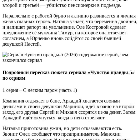
второй и третьей — убийство пенсионерки в подъезде.
Параллельно с работой бурно и активно развивается и личная
жизнь главных героев. Наташа узнаёт, что беременна двойней,
и напишет рапорт на увольнение, Оле Костровой сделает
предложение её мужчина Тимур, на которое она отвечает
согласием, а Юрченко вновь сойдётся со своей бывшей
девушкой Настей.
Подробный пересказ сюжета сериала «Чувство правды-5»
по сериям
1 серия – С лёгким паром (часть 1)
Компания отдыхает в бане, Аркадий хватается своими
деньгами и своей девушкой Мариной, идёт в баню на второй
заход, его друзья Сергей и Михаил ссорятся из-за денег. Затем
Аркадий идёт окунуться, когда в него стреляют.
Наталья приготовила ужин, но дети отказываются есть.
Звонит Олег, сообщает что предприниматель Манохин
застрелен в бане в лесу. Наташа едет на место, там находят