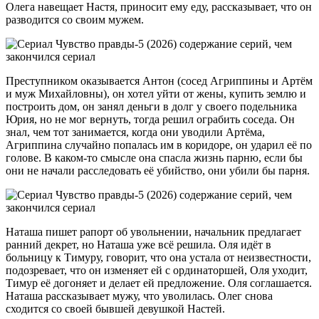
Олега навещает Настя, приносит ему еду, рассказывает, что он
разводится со своим мужем.
Преступником оказывается Антон (сосед Агриппины и Артём
и муж Михайловны), он хотел уйти от жены, купить землю и
построить дом, он занял деньги в долг у своего подельника
Юрия, но не мог вернуть, тогда решил ограбить соседа. Он
знал, чем тот занимается, когда они уводили Артёма,
Агриппина случайно попалась им в коридоре, он ударил её по
голове. В каком-то смысле она спасла жизнь парню, если бы
они не начали расследовать её убийство, они убили бы парня.
Наташа пишет рапорт об увольнении, начальник предлагает
ранний декрет, но Наташа уже всё решила. Оля идёт в
больницу к Тимуру, говорит, что она устала от неизвестности,
подозревает, что он изменяет ей с ординаторшей, Оля уходит,
Тимур её догоняет и делает ей предложение. Оля соглашается.
Наташа рассказывает мужу, что уволилась. Олег снова
сходится со своей бывшей девушкой Настей.