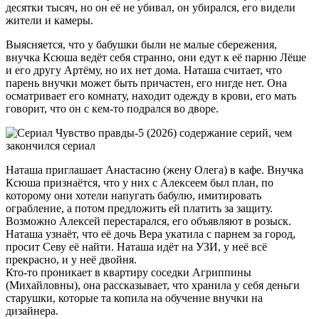
десятки тысяч, но он её не убивал, он убирался, его видели
жители и камеры.
Выясняется, что у бабушки были не малые сбережения,
внучка Ксюша ведёт себя странно, они едут к её парню Лёше
и его другу Артёму, но их нет дома. Наташа считает, что
парень внучки может быть причастен, его нигде нет. Она
осматривает его комнату, находит одежду в крови, его мать
говорит, что он с кем-то подрался во дворе.
Наташа приглашает Анастасию (жену Олега) в кафе. Внучка
Ксюша признаётся, что у них с Алексеем был план, по
которому они хотели напугать бабулю, имитировать
ограбление, а потом предложить ей платить за защиту.
Возможно Алексей перестарался, его объявляют в розыск.
Наташа узнаёт, что её дочь Вера укатила с парнем за город,
просит Севу её найти. Наташа идёт на УЗИ, у неё всё
прекрасно, и у неё двойня.
Кто-то проникает в квартиру соседки Агриппины
(Михайловны), она рассказывает, что хранила у себя деньги
старушки, которые та копила на обучение внучки на
дизайнера.