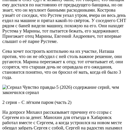
ему достался по настоянию от предыдущего банщика, но он
знает, что он мухлюет банными расходниками. Кострова
узнаёт от соседки, что Рустем уехал утром, вчера он весь день
ездил на машине и прятал какой-то свёрток. У соседнего СНТ
рядом с баней видели машину, похожую на его. Они находят
Рустема у Марины, тот пытается бежать, его задерживают.
Приезжает отец Марины, Евгений Андреевич, тот впервые
слышит о её парне Рустеме.
Сева хочет построить коптильню на их участке, Наташа
против, что он не обсудил с ней столь важное решение, они
ругаются. Марина переезжает к отцу, тот отчитывает её, они
ссорятся, что старшая дочь не оправдала его ожидания,
становится понятно, что он бросил её мать, когда ей было 3
года.
2 серия – С лёгким паром (часть 2)
На допросе Михаил рассказывает причину его ссоры с
Сергеем из-за денег. Манохин для отъезда в Хабаровск
работал вместе с Сергеем, а когда устроился на новом месте
обещал забрать Сергея с собой, Сергей на радостях нахамил