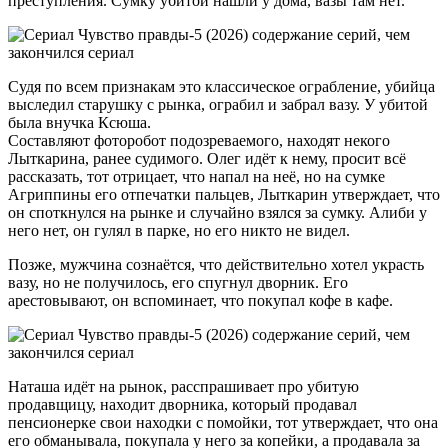
преступления. Сумку убитой нашли у дома, вазы там нет.
Судя по всем признакам это классическое ограбление, убийца
выследил старушку с рынка, ограбил и забрал вазу. У убитой
была внучка Ксюша.
Составляют фоторобот подозреваемого, находят некого
Лыткарина, ранее судимого. Олег идёт к нему, просит всё
рассказать, тот отрицает, что напал на неё, но на сумке
Агриппины его отпечатки пальцев, Лыткарин утверждает, что
он споткнулся на рынке и случайно взялся за сумку. Алиби у
него нет, он гулял в парке, но его никто не видел.
Позже, мужчина сознаётся, что действительно хотел украсть
вазу, но не получилось, его спугнул дворник. Его
арестовывают, он вспоминает, что покупал кофе в кафе.
Наташа идёт на рынок, расспрашивает про убитую
продавщицу, находит дворника, который продавал
пенсионерке свои находки с помойки, тот утверждает, что она
его обманывала, покупала у него за копейки, а продавала за