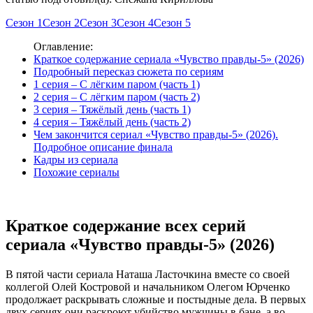
Сезон 1
Сезон 2
Сезон 3
Сезон 4
Сезон 5
Оглавление:
Краткое содержание сериала «Чувство правды-5» (2026)
Подробный пересказ сюжета по сериям
1 серия – С лёгким паром (часть 1)
2 серия – С лёгким паром (часть 2)
3 серия – Тяжёлый день (часть 1)
4 серия – Тяжёлый день (часть 2)
Чем закончится сериал «Чувство правды-5» (2026).
Подробное описание финала
Кадры из сериала
Похожие сериалы
Краткое содержание всех серий
сериала «Чувство правды-5» (2026)
В пятой части сериала Наташа Ласточкина вместе со своей
коллегой Олей Костровой и начальником Олегом Юрченко
продолжает раскрывать сложные и постыдные дела. В первых
двух сериях они раскроют убийство мужчины в бане, а во