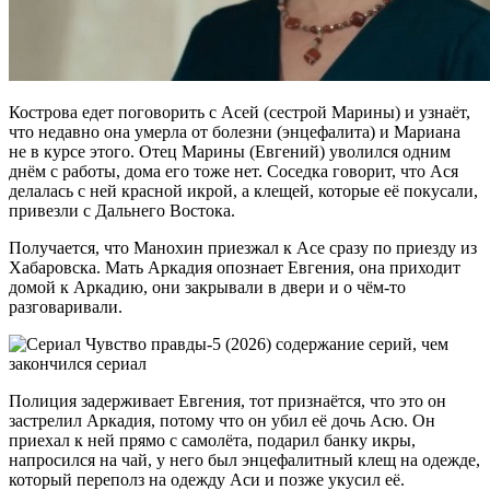
Кострова едет поговорить с Асей (сестрой Марины) и узнаёт,
что недавно она умерла от болезни (энцефалита) и Мариана
не в курсе этого. Отец Марины (Евгений) уволился одним
днём с работы, дома его тоже нет. Соседка говорит, что Ася
делалась с ней красной икрой, а клещей, которые её покусали,
привезли с Дальнего Востока.
Получается, что Манохин приезжал к Асе сразу по приезду из
Хабаровска. Мать Аркадия опознает Евгения, она приходит
домой к Аркадию, они закрывали в двери и о чём-то
разговаривали.
Полиция задерживает Евгения, тот признаётся, что это он
застрелил Аркадия, потому что он убил её дочь Асю. Он
приехал к ней прямо с самолёта, подарил банку икры,
напросился на чай, у него был энцефалитный клещ на одежде,
который переполз на одежду Аси и позже укусил её.