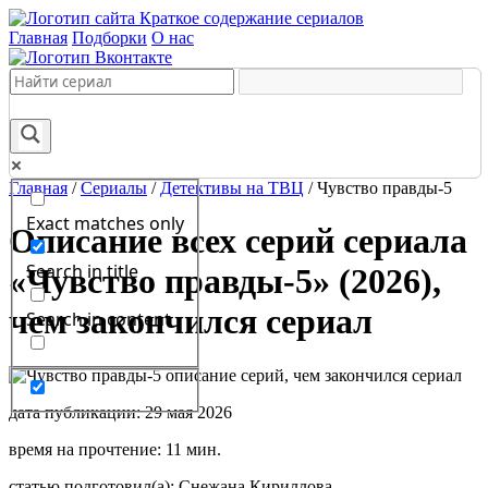
Краткое содержание сериалов
Главная
Подборки
О нас
Главная
/
Сериалы
/
Детективы на ТВЦ
/
Чувство правды-5
Exact matches only
Описание всех серий сериала
Search in title
«Чувство правды-5» (2026),
чем закончился сериал
Search in content
дата публикации: 29 мая 2026
время на прочтение: 11 мин.
статью подготовил(а): Снежана Кириллова