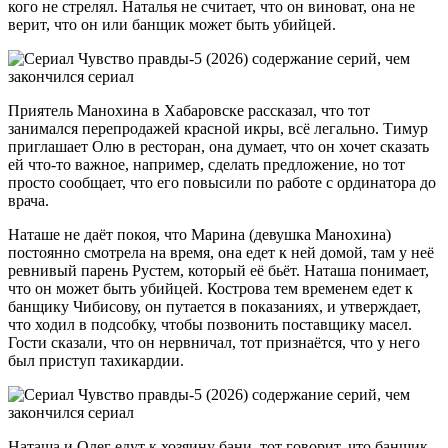
кого не стрелял. Наталья не считает, что он виноват, она не
верит, что он или банщик может быть убийцей.
Приятель Манохина в Хабаровске рассказал, что тот
занимался перепродажей красной икры, всё легально. Тимур
приглашает Олю в ресторан, она думает, что он хочет сказать
ей что-то важное, например, сделать предложение, но тот
просто сообщает, что его повысили по работе с ординатора до
врача.
Наташе не даёт покоя, что Марина (девушка Манохина)
постоянно смотрела на время, она едет к ней домой, там у неё
ревнивый парень Рустем, который её бьёт. Наташа понимает,
что он может быть убийцей. Кострова тем временем едет к
банщику Чибисову, он путается в показаниях, и утверждает,
что ходил в подсобку, чтобы позвонить поставщику масел.
Гости сказали, что он нервничал, тот признаётся, что у него
был приступ тахикардии.
Наташа и Олег едут к хозяину бани, тот говорит, что банщик