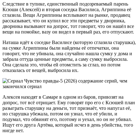
Следствие в тупике, единственный подозреваемый парень
Ксюши (Алексей) и вторая соседка Василиса, Агриппина её
сглазила. Вещи Агриппины всплывают на рынке, продавец
рассказывает, что он купил все эти предметы у дворника,
дворника вызывают на допрос, тот говорит, что он нашёл все
вещи на помойке, вазу он видел в первый раз, его отпускают.
Наташа идёт к соседке Василисе (которую сглазила старушка),
на сумке Агриппины были найдены её отпечатки, она
говорит, что не убивала, она случайно нашла сумку у дома и
забрала оттуда ценные предметы, а саму сумку выбросила.
Она сделала это, чтобы ей отомстить за сглаз, но потом
отказалась от вещей, выбросила их.
Алексея находят в Самаре в одном из баров, привозят на
допрос, тот всё отрицает. Ему говорят про его с Ксюшей план
разыграть старушку на деньги, тот признаёт, что напугал её,
но старушка убежала, потом он узнал, что её убили, и
подумал, что обвинят его, поэтому и уехал, но он не убивал.
Ищут его друга Артёма, который исчез в день убийства, того
нигде нет.