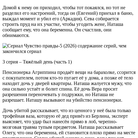
Домой к нему он приходил, чтобы тот покаялся, но тот не
разделил его настроений, тогда он (Евгений) приехал в баню,
выждал момент и убил его (Аркадия). Сева собирается
строить пруд на их участке, чтобы угодить жене, Наташа
сообщает ему, что она беременна. Он счастлив, они
обнимаются.
3 серия – Тяжёлый день (часть 1)
Пенсионерка Агриппина продаёт вещи на барахолке, ссорится
с покупателем, потом кто-то пугает её у дома, а позже её тело
находит дочь у дверей квартиры. Наташа жалуется мужу, что
она сильно устаёт и болит спина. Её дочь Вера просит
разрешения переночевать у подружки, но Наташа не
разрешает. Наташу вызывают на убийство пенсионерки.
Дочь убитой рассказывает, что из ценного у неё была только
трофейная ваза, которую её дед привёз из Берлина, эксперт
выясняет, что удар был нанесён прямо в лоб, черепно-
мозговая травма тупым предметом. Наташа рассказывает
Олегу, что она беременна, ей становится плохо прямо на месте