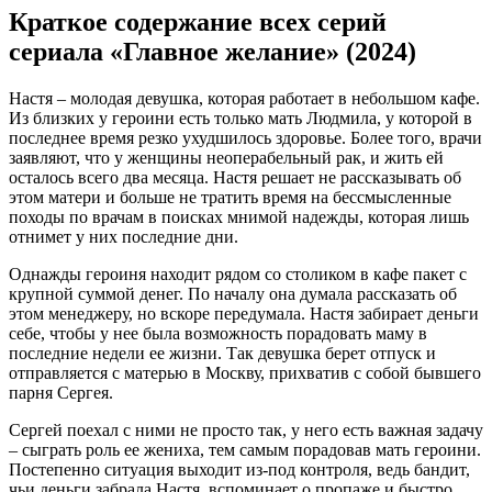
Краткое содержание всех серий
сериала «Главное желание» (2024)
Настя – молодая девушка, которая работает в небольшом кафе.
Из близких у героини есть только мать Людмила, у которой в
последнее время резко ухудшилось здоровье. Более того, врачи
заявляют, что у женщины неоперабельный рак, и жить ей
осталось всего два месяца. Настя решает не рассказывать об
этом матери и больше не тратить время на бессмысленные
походы по врачам в поисках мнимой надежды, которая лишь
отнимет у них последние дни.
Однажды героиня находит рядом со столиком в кафе пакет с
крупной суммой денег. По началу она думала рассказать об
этом менеджеру, но вскоре передумала. Настя забирает деньги
себе, чтобы у нее была возможность порадовать маму в
последние недели ее жизни. Так девушка берет отпуск и
отправляется с матерью в Москву, прихватив с собой бывшего
парня Сергея.
Сергей поехал с ними не просто так, у него есть важная задачу
– сыграть роль ее жениха, тем самым порадовав мать героини.
Постепенно ситуация выходит из-под контроля, ведь бандит,
чьи деньги забрала Настя, вспоминает о пропаже и быстро