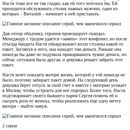
Насти тоже все не так гладко, как ей того хотелось бы. Ей
приходится обслуживать столик пьяных мужчин, один из
которых – Виталий – начинает к ней приставать.
Дав отпор обидчику, героиня провоцирует скандал.
Менеджеру с трудом удается «замять» этот конфликт, но после
отъезда бандита Настя обнаруживает возле столика какой-то
пакет. Заглянув в него, она находит там деньги. Раньше она
никогда бы даже не подумала прикарманить чужие деньги, но
сейчас ситуация была другая, и девушка решает забрать этот
пакет.
Настя хочет показать матери жизнь, которой у той никогда не
было, поэтому забирает пакет домой. На следующий день
девушка берет отпуск за свой счет и вместе с матерью уезжает
в Москву, чтобы устроить для нее сюрприз. Более того, Настя
подговаривает своего бывшего парня Сергея помочь ей и
сыграть роль ее жениха, чтобы реализовать еще одну мечту
матери – выйти замуж.
2 серия