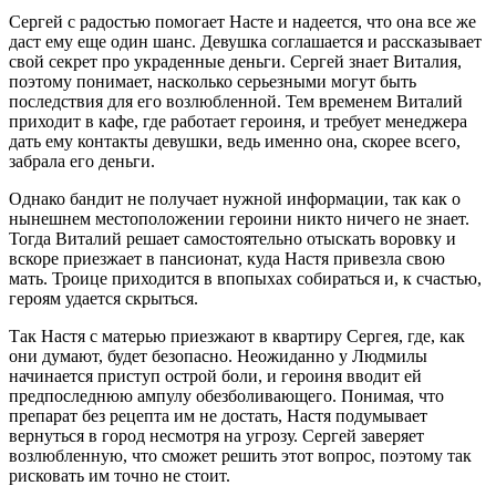
Сергей с радостью помогает Насте и надеется, что она все же
даст ему еще один шанс. Девушка соглашается и рассказывает
свой секрет про украденные деньги. Сергей знает Виталия,
поэтому понимает, насколько серьезными могут быть
последствия для его возлюбленной. Тем временем Виталий
приходит в кафе, где работает героиня, и требует менеджера
дать ему контакты девушки, ведь именно она, скорее всего,
забрала его деньги.
Однако бандит не получает нужной информации, так как о
нынешнем местоположении героини никто ничего не знает.
Тогда Виталий решает самостоятельно отыскать воровку и
вскоре приезжает в пансионат, куда Настя привезла свою
мать. Троице приходится в впопыхах собираться и, к счастью,
героям удается скрыться.
Так Настя с матерью приезжают в квартиру Сергея, где, как
они думают, будет безопасно. Неожиданно у Людмилы
начинается приступ острой боли, и героиня вводит ей
предпоследнюю ампулу обезболивающего. Понимая, что
препарат без рецепта им не достать, Настя подумывает
вернуться в город несмотря на угрозу. Сергей заверяет
возлюбленную, что сможет решить этот вопрос, поэтому так
рисковать им точно не стоит.