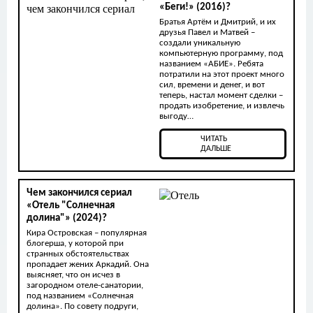
«Беги!» (2016)?
Братья Артём и Дмитрий, и их
друзья Павел и Матвей –
создали уникальную
компьютерную программу, под
названием «АБИЕ». Ребята
потратили на этот проект много
сил, времени и денег, и вот
теперь, настал момент сделки –
продать изобретение, и извлечь
выгоду…
ЧИТАТЬ
ДАЛЬШЕ
Чем закончился сериал
«Отель "Солнечная
долина"» (2024)?
Кира Островская – популярная
блогерша, у которой при
странных обстоятельствах
пропадает жених Аркадий. Она
выясняет, что он исчез в
загородном отеле-санатории,
под названием «Солнечная
долина». По совету подруги,