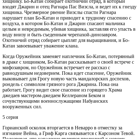
хищнику. Бо-Катан собирает охотничий отряд, в который
входят Джарин и отец Рагнара Пас Визсла, и ведет их к гнезду
хищника. Чрезмерное рвение Визслы спасти Рагнара
нарушает план Бо-Катан и приводит к трудному спасению с
воздуха, в котором Бо-Катан и Джарин спасают мальчика
целым и невредимым, убивая хищника, заставляя его упасть в
воду внизу и быть съеденным черепахой-динозавром.
Охотничий отряд собирает цыплят для выращивания, и Бо-
Катан завоевывает уважение клана.
Когда Оружейник заменяет наплечник Бо-Катан, потерянный
в драке с хищником, Бо-Катан рассказывает о своей встрече с
мифозавром, но Оружейник встречает ее рассказ с
равнодушным недоверием. Пока идет спасение, Оружейник
выковывает для Грогу новую часть мандалорских доспехов,
рондель с символом грязного рога Джарина. Пока она
работает, Грогу видит свое спасение из горящего Храма
джедаев мастером-джедаем Келлераном Беком и
сочувствующими военнослужащими Набуанских
вооруженных сил.
5 серия
Горианский осколок вторгается в Неварро в отместку за
изгнание Вейна, а Гриф Карга связывается с Карсоном Тевой.
Подозревая, что нападение является прелюдией к новому