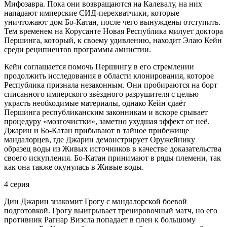
Мифозавра. Пока они возвращаются на Калевалу, на них
нападают имперские СИД-перехватчики, которые
уничтожают дом Бо-Катан, после чего вынуждены отступить.
Тем временем на Корусанте Новая Республика милует доктора
Першинга, который, к своему удивлению, находит Элаю Кейн
среди реципиентов программы амнистии.
Кейн соглашается помочь Першингу в его стремлении
продолжить исследования в области клонирования, которое
Республика признала незаконным. Они пробираются на борт
списанного имперского звёздного разрушителя с целью
украсть необходимые материалы, однако Кейн сдаёт
Першинга республиканским законникам и вскоре срывает
процедуру «мозгочистки», заметно ухудшая эффект от неё.
Джарин и Бо-Катан прибывают в тайное прибежище
мандалорцев, где Джарин демонстрирует Оружейнику
образец воды из Живых источников в качестве доказательства
своего искупления. Бо-Катан принимают в ряды племени, так
как она также окунулась в Живые воды.
4 серия
Дин Джарин знакомит Грогу с мандалорской боевой
подготовкой. Грогу выигрывает тренировочный матч, но его
противник Рагнар Визсла попадает в плен к большому