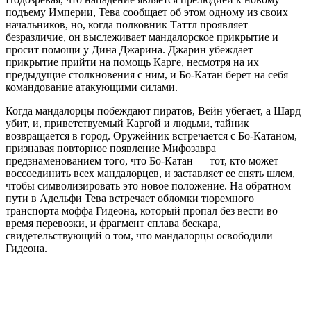
подъему Империи, Тева сообщает об этом одному из своих
начальников, но, когда полковник Таттл проявляет
безразличие, он выслеживает мандалорское прикрытие и
просит помощи у Дина Джарина. Джарин убеждает
прикрытие прийти на помощь Карге, несмотря на их
предыдущие столкновения с ним, и Бо-Катан берет на себя
командование атакующими силами.
Когда мандалорцы побеждают пиратов, Вейн убегает, а Шард
убит, и, приветствуемый Каргой и людьми, тайник
возвращается в город. Оружейник встречается с Бо-Катаном,
признавая повторное появление Мифозавра
предзнаменованием того, что Бо-Катан — тот, кто может
воссоединить всех мандалорцев, и заставляет ее снять шлем,
чтобы символизировать это новое положение. На обратном
пути в Адельфи Тева встречает обломки тюремного
транспорта моффа Гидеона, который пропал без вести во
время перевозки, и фрагмент сплава бескара,
свидетельствующий о том, что мандалорцы освободили
Гидеона.