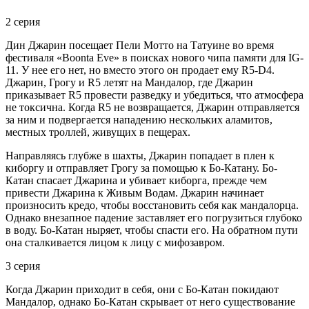
2 серия
Дин Джарин посещает Пели Мотто на Татуине во время
фестиваля «Boonta Eve» в поисках нового чипа памяти для IG-
11. У нее его нет, но вместо этого он продает ему R5-D4.
Джарин, Грогу и R5 летят на Мандалор, где Джарин
приказывает R5 провести разведку и убедиться, что атмосфера
не токсична. Когда R5 не возвращается, Джарин отправляется
за ним и подвергается нападению нескольких аламитов,
местных троллей, живущих в пещерах.
Направляясь глубже в шахты, Джарин попадает в плен к
киборгу и отправляет Грогу за помощью к Бо-Катану. Бо-
Катан спасает Джарина и убивает киборга, прежде чем
привести Джарина к Живым Водам. Джарин начинает
произносить кредо, чтобы восстановить себя как мандалорца.
Однако внезапное падение заставляет его погрузиться глубоко
в воду. Бо-Катан ныряет, чтобы спасти его. На обратном пути
она сталкивается лицом к лицу с мифозавром.
3 серия
Когда Джарин приходит в себя, они с Бо-Катан покидают
Мандалор, однако Бо-Катан скрывает от него существование