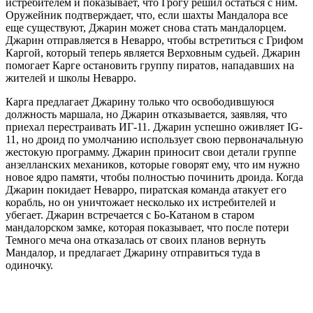
истребителем и показывает, что Грогу решил остаться с ним.
Оружейник подтверждает, что, если шахты Мандалора все
еще существуют, Джарин может снова стать мандалорцем.
Джарин отправляется в Неварро, чтобы встретиться с Грифом
Каргой, который теперь является Верховным судьей. Джарин
помогает Карге остановить группу пиратов, нападавших на
жителей и школы Неварро.
Карга предлагает Джарину только что освободившуюся
должность маршала, но Джарин отказывается, заявляя, что
приехал перестраивать ИГ-11. Джарин успешно оживляет IG-
11, но дроид по умолчанию использует свою первоначальную
жестокую программу. Джарин приносит свои детали группе
анзелланских механиков, которые говорят ему, что им нужно
новое ядро памяти, чтобы полностью починить дроида. Когда
Джарин покидает Неварро, пиратская команда атакует его
корабль, но он уничтожает несколько их истребителей и
убегает. Джарин встречается с Бо-Катаном в старом
мандалорском замке, которая показывает, что после потери
Темного меча она отказалась от своих планов вернуть
Мандалор, и предлагает Джарину отправиться туда в
одиночку.