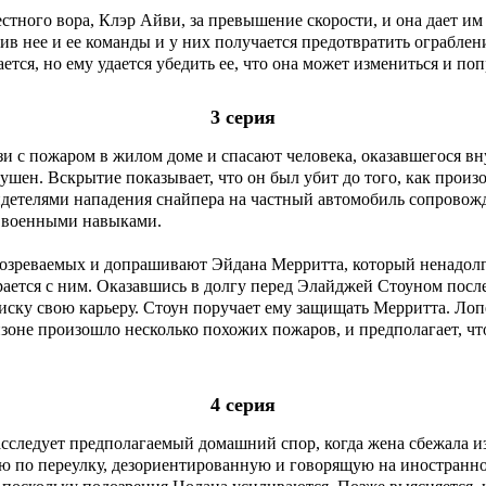
стного вора, Клэр Айви, за превышение скорости, и она дает им
ив нее и ее команды и у них получается предотвратить ограблен
ается, но ему удается убедить ее, что она может измениться и п
3 серия
и с пожаром в жилом доме и спасают человека, оказавшегося вн
шен. Вскрытие показывает, что он был убит до того, как произ
идетелями нападения снайпера на частный автомобиль сопровожд
т военными навыками.
озреваемых и допрашивают Эйдана Мерритта, который ненадолго
рается с ним. Оказавшись в долгу перед Элайджей Стоуном после
иску свою карьеру. Стоун поручает ему защищать Мерритта. Лопе
изоне произошло несколько похожих пожаров, и предполагает, чт
4 серия
расследует предполагаемый домашний спор, когда жена сбежала и
ю по переулку, дезориентированную и говорящую на иностранн