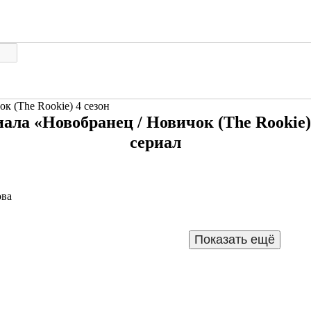
к (The Rookie) 4 сезон
ала «Новобранец / Новичок (The Rookie)
сериал
ова
ериала «Новобранец / Новичок (The Rookie) 4 сезон»
Подр
Показать ещё
5 серия
6 серия
7 серия
8 серия