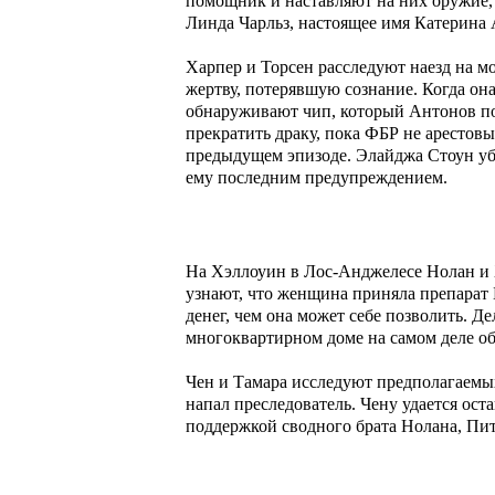
помощник и наставляют на них оружие, 
Линда Чарльз, настоящее имя Катерина
Харпер и Торсен расследуют наезд на мо
жертву, потерявшую сознание. Когда она
обнаруживают чип, который Антонов пот
прекратить драку, пока ФБР не арестовы
предыдущем эпизоде. Элайджа Стоун уби
ему последним предупреждением.
На Хэллоуин в Лос-Анджелесе Нолан и 
узнают, что женщина приняла препарат Б
денег, чем она может себе позволить. Де
многоквартирном доме на самом деле о
Чен и Тамара исследуют предполагаемых
напал преследователь. Чену удается ост
поддержкой сводного брата Нолана, Пит