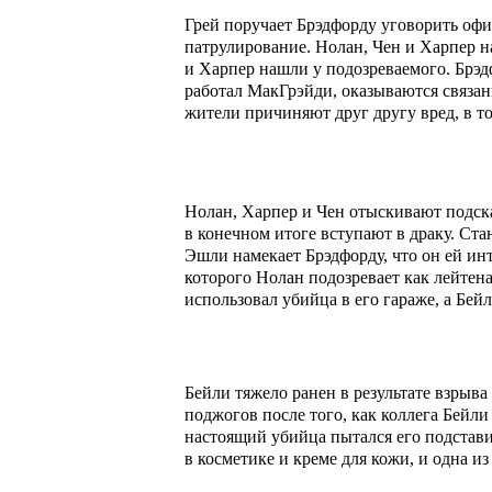
Грей поручает Брэдфорду уговорить офи
патрулирование. Нолан, Чен и Харпер н
и Харпер нашли у подозреваемого. Брэдф
работал МакГрэйди, оказываются связан
жители причиняют друг другу вред, в т
Нолан, Харпер и Чен отыскивают подска
в конечном итоге вступают в драку. Ст
Эшли намекает Брэдфорду, что он ей ин
которого Нолан подозревает как лейтена
использовал убийца в его гараже, а Бей
Бейли тяжело ранен в результате взрыв
поджогов после того, как коллега Бейли
настоящий убийца пытался его подстави
в косметике и креме для кожи, и одна и