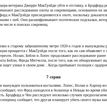
цера-ветерана Джерри МакГрэйди уйти в отставку, и Брэдфорд р
ачинают расследование охоты за сокровищами, основанное на з
орд и МакГрэйди присоединяются к охоте, поскольку доказатель
ными с ней. Они расшифровывают поэтические подсказки, котор
ом числе в поисках сокровищ.
зки к старому заброшенному метро 1920-х годов и вынуждены р
анция прощается с МакГрэйди после того, как он сам объявляет 
тересен. Нолан, Бейли и Лопес продолжают расследование ране
нта Бейли, Фреда Митчелла, после того, как он обнаруживает ац
ли ищет улики в своем доме. . Когда прибывает полиция с ордеро
7 серия
а и вынужден пользоваться костылями. Лопес, Нолан и Харпер в
 сообщает, что Фред находился в больнице в Неваде во время уби
ть. Брэдфорд и Чен расследуют несколько случаев предполагаем
з соперниц сообщает, что другая планирует убить своего мужа н