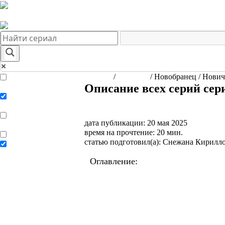
Краткое содержание сериалов
Главная
Подборки
О нас
Главная
/
Сериалы
/
Новобранец / Новичо
Exact matches only
Описание всех серий сери
Search in title
Search in content
дата публикации: 20 мая 2025
время на прочтение: 20 мин.
статью подготовил(а): Снежана Кирилл
Сезон 1
Сезон 2
Сезон 3
Сезон 4
Сезон 5
Оглавление:
Краткое содержание с