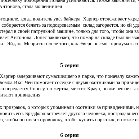
поскольку подозрения Нолана усиливаются. Позже выясняется, ч
 Антонова, стала мошенницей.
тоцикле, когда водитель увез байкера. Харпер отслеживает укра
 собирается бежать за подозреваемым, склад загорается, но ей уд
ерял в своей патрульной машине, только для того, чтобы она вз
вает Антонова. Лопес заключает, что пожар на складе был вызва
л Эйдана Мерритта после того, как Эверс не смог придумать с
5 серия
Харпер задерживают сумасшедшего в парке, что поначалу кажет
омба-Икс. Чен помогает соседке с двумя охотниками за привиден
ло передается Лопесу, но жертва, миссис Крауч, позже решает зак
битают привидения.
 призраков, о которых упоминали охотники за привидениями, но
ановить его. Брэдфорд встречает другого человека, пострадавше
а, чтобы он носил проволоку, чтобы купить наркотик, и позже о
6 серия