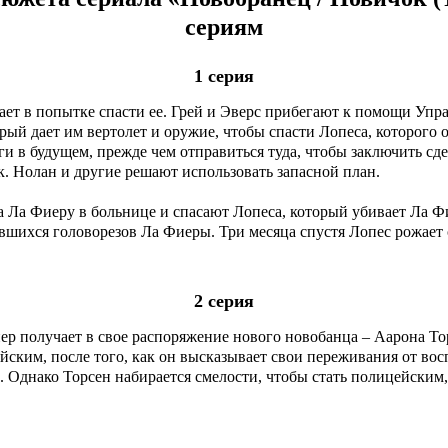
сериям
1 серия
ет в попытке спасти ее. Грей и Эверс прибегают к помощи Упра
ый дает им вертолет и оружие, чтобы спасти Лопеса, которого о
ги в будущем, прежде чем отправиться туда, чтобы заключить сд
ок. Нолан и другие решают использовать запасной план.
а Ла Фиеру в больнице и спасают Лопеса, который убивает Ла Фи
тавшихся головорезов Ла Фиеры. Три месяца спустя Лопес рожает
2 серия
аспоряжение нового новобанца – Аарона Торсена. Харпер убежден, что у Торсена
ейским, после того, как он высказывает свои переживания от во
е. Однако Торсен набирается смелости, чтобы стать полицейским