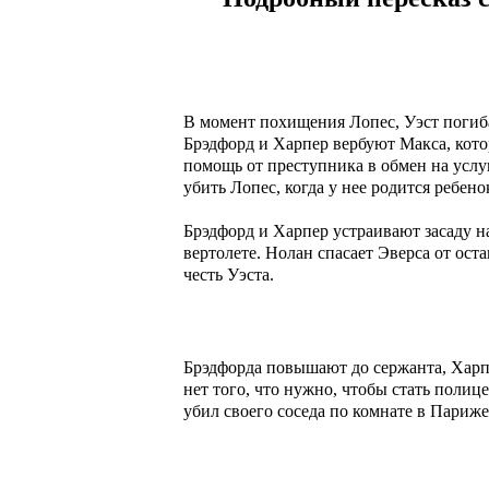
В момент похищения Лопес, Уэст погиба
Брэдфорд и Харпер вербуют Макса, котор
помощь от преступника в обмен на услу
убить Лопес, когда у нее родится ребен
Брэдфорд и Харпер устраивают засаду н
вертолете. Нолан спасает Эверса от ос
честь Уэста.
Брэдфорда повышают до сержанта, Харпер получает в свое р
нет того, что нужно, чтобы стать полиц
убил своего соседа по комнате в Париж