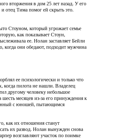
го вторжения в дом 25 лет назад. У его
 и отец Тима помог ей скрыть это.
ыто Стоуном, который угрожает семье
торую, как показывает Стоун,
ыслеживала ее. Нолан заставляет Бейли
о, когда они обедают, подходит мужчина
орблял ее психологически и только что
, когда пилота не нашли. Владелец
тил другому человеку небольшое
а шесть месяцев из-за его принуждения к
язанный с юношей, пытающимся
го, как их отношения станут
сать их развод. Нолан вынужден снова
арпер возглавляют участок по поимке