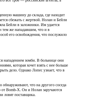
то все трое — российские агенты, а
денную машину до склада, где находит
ается сбежать с жертвой. Нолан и Бейли
яла Бейли в заложники. Им удается
н тем же нападавшим, что и в
пособ его освобождения, что послужило
ся нападением зомби. В больнице они
иями, которая хочет взять с нее больше
рыть дело. Однако Лопес узнает, что в
 обнаруживают, что на другого соседа
го от Bomb-X. Он и Нолан заручаются
ни ловят поставщика.