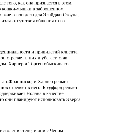
е того, как она признается в этом.
е в кошки-мышки в заброшенном
должает свои дела для Элайджи Стоуна,
 из-за отсутствия общения с его
иденциальности и привилегий клиента.
 стреляет в них и убегает, став
дом. Харпер и Торсен обыскивают
в Сан-Франциско, и Харпер решает
нцов стреляет в него. Брэдфорд решает
поддерживает Нолана в качестве
что они планируют использовать Эверса
столет в стене, и они с Ченом