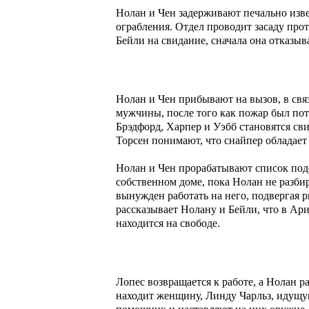
Нолан и Чен задерживают печально изве
ограбления. Отдел проводит засаду прот
Бейли на свидание, сначала она отказыв
Нолан и Чен прибывают на вызов, в связ
мужчины, после того как пожар был поту
Брэдфорд, Харпер и Уэбб становятся св
Торсен понимают, что снайпер обладае
Нолан и Чен прорабатывают список под
собственном доме, пока Нолан не разби
вынужден работать на него, подвергая р
рассказывает Нолану и Бейли, что в Ар
находится на свободе.
Лопес возвращается к работе, а Нолан 
находит женщину, Линду Чарльз, идущу