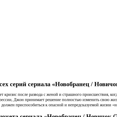
9 серия
10 серия
11 серия
12 серия
1 серия
2 серия
3 серия
4 серия
13 серия
14 серия
15 серия
16 серия
17 серия
18 серия
19 серия
20 серия
21 серия
22 серия
ех серий сериала «Новобранец / Новичок
т кризис после развода с женой и страшного происшествия, когд
прессии, Джон принимает решение полностью изменить свою жиз
 должен приспособиться к опасной и непредсказуемой жизни «н
южета сериала «Новобранец / Новичок (Th