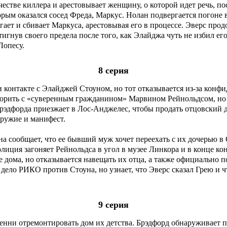
естве киллера и арестовывает женщину, о которой идет речь, посл
орым оказался сосед Фреда, Маркус. Нолан подвергается погон
гает и сбивает Маркуса, арестовывая его в процессе. Эверс про
игнув своего предела после того, как Элайджа чуть не избил его
Лопесу.
8 серия
и контакте с Элайджей Стоуном, но тот отказывается из-за конф
рить с «суверенным гражданином» Марвином Рейнольдсом, но он
рэдфорда приезжает в Лос-Анджелес, чтобы продать отцовский 
оружие и манифест.
она сообщает, что ее бывший муж хочет переехать с их дочерью 
олиция загоняет Рейнольдса в угол в музее Линкора и в конце ко
е дома, но отказывается навещать их отца, а также официально 
 дело РИКО против Стоуна, но узнает, что Эверс сказал Грею и 
9 серия
енни отремонтировать дом их детства. Брэдфорд обнаруживает пи