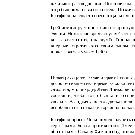
начинают расследование. Пистолет был 
отца был роман с женой соседа; Позже о
Брэдфорд навещает своего отца на смерт
Грей инициирует операцию по прослуши
Эверса. Некоторое время спустя Стоун 
возглавляет сотрудник службы безопасн
впервые встретиться со своим сыном Ген
и оказывается мужем Бейли.
Нолан расстроен, узнав о браке Бейли 
досрочно вышел из тюрьмы за хорошее п
самолета, миллиардер Леви Линкольн, 
состояние, чтобы тот отбыл за него сво
сделке с Элайджей, но его адвокат-во
освободиться из хватки торговца нарко
Брэдфорд просит Чена помочь научить со
серьезными. Бейли противостоит Джейсо
обратиться к Оскару Хатчинсону, чтобы