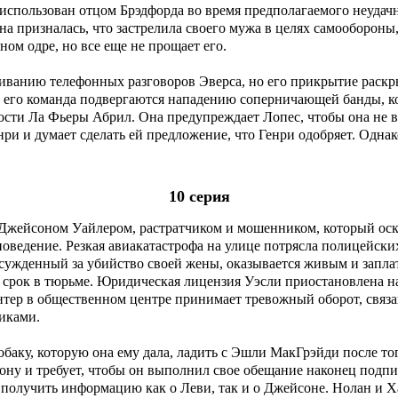
использован отцом Брэдфорда во время предполагаемого неудачно
на призналась, что застрелила своего мужа в целях самообороны,
ном одре, но все еще не прощает его.
ванию телефонных разговоров Эверса, но его прикрытие раскр
и его команда подвергаются нападению соперничающей банды, ко
ости Ла Фьеры Абрил. Она предупреждает Лопес, чтобы она не в
ри и думает сделать ей предложение, что Генри одобряет. Однак
10 серия
с Джейсоном Уайлером, растратчиком и мошенником, который оск
оведение. Резкая авиакатастрофа на улице потрясла полицейских
осужденный за убийство своей жены, оказывается живым и запла
й срок в тюрьме. Юридическая лицензия Уэсли приостановлена н
лонтер в общественном центре принимает тревожный оборот, св
тиками.
баку, которую она ему дала, ладить с Эшли МакГрэйди после то
ну и требует, чтобы он выполнил свое обещание наконец подпи
 получить информацию как о Леви, так и о Джейсоне. Нолан и Х