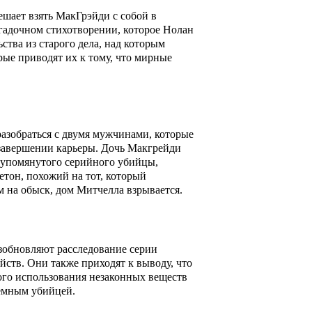
ешает взять МакГрэйди с собой в
агадочном стихотворении, которое Нолан
ства из старого дела, над которым
ые приводят их к тому, что мирные
азобраться с двумя мужчинами, которые
о завершении карьеры. Дочь Макгрейди
е упомянутого серийного убийцы,
етон, похожий на тот, который
м на обыск, дом Митчелла взрывается.
озобновляют расследование серии
йств. Они также приходят к выводу, что
ого использования незаконных веществ
аемным убийцей.