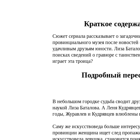
3 серия
4 серия
Чем закончится
Краткое содержа
Сюжет сериала рассказывает о загадоч
провинциального музея после новостей об
удачливым друзьям юности. Лиза Батало
поисках сведений о гравюре с таинстве
играет эта троица?
Подробный перес
В небольшом городке судьба сводит дру
наукой Лиза Баталова. А Леня Кудрявце
годы, Журавлев и Кудрявцев влюблены в
Саму же искусствоведа больше интересу
провинции женщина ищет след пропажи,
искусствоведа девушка, становится пон