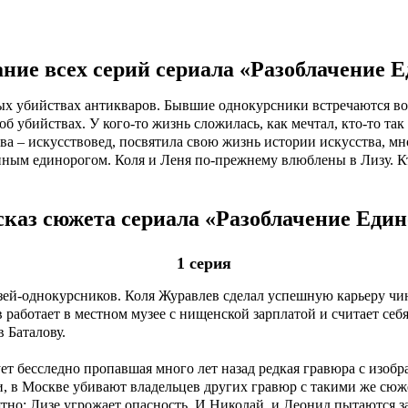
 сериал «Разоблачение Единорога» (2018). Подробное оп
Похожие сериалы
ние всех серий сериала «Разоблачение Е
ных убийствах антикваров. Бывшие однокурсники встречаются во
 убийствах. У кого-то жизнь сложилась, как мечтал, кто-то так 
ва – искусствовед, посвятила свою жизнь истории искусства, мн
нным единорогом. Коля и Леня по-прежнему влюблены в Лизу. К
каз сюжета сериала «Разоблачение Един
1 серия
зей-однокурсников. Коля Журавлев сделал успешную карьеру чи
в работает в местном музее с нищенской зарплатой и считает се
 Баталову.
ет бесследно пропавшая много лет назад редкая гравюра с изобр
 в Москве убивают владельцев других гравюр с такими же сюже
ятно: Лизе угрожает опасность. И Николай, и Леонид пытаются