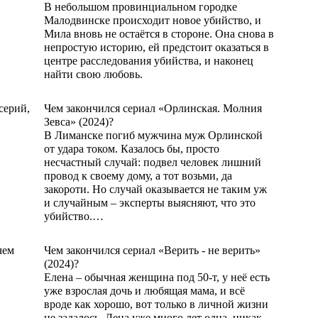
В небольшом провинциальном городке
Малодвинске происходит новое убийство, и
Мила вновь не остаётся в стороне. Она снова в
непростую историю, ей предстоит оказаться в
центре расследования убийства, и наконец
найти свою любовь.
ЧИТАТЬ ДАЛЬШЕ
Чем закончился сериал «Орлинская. Молния
Зевса» (2024)?
В Лиманске погиб мужчина муж Орлинской
от удара током. Казалось бы, просто
несчастный случай: подвел человек лишний
провод к своему дому, а тот возьми, да
закороти. Но случай оказывается не таким уж
и случайным – эксперты выясняют, что это
убийство.…
ЧИТАТЬ ДАЛЬШЕ
Чем закончился сериал «Верить - не верить»
(2024)?
Елена – обычная женщина под 50-т, у неё есть
уже взрослая дочь и любящая мама, и всё
вроде как хорошо, вот только в личной жизни
не задалось. Лена уже много лет одна, никак