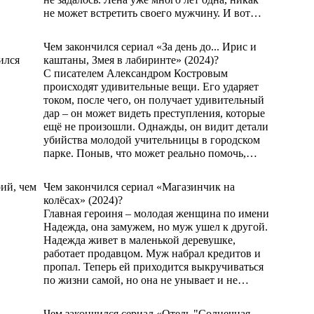
не может встретить своего мужчину. И вот…
ЧИТАТЬ ДАЛЬШЕ
Чем закончился сериал «За день до... Ирис и
каштаны, Змея в лабиринте» (2024)?
С писателем Александром Костровым
происходят удивительные вещи. Его ударяет
током, после чего, он получает удивительный
дар – он может видеть преступления, которые
ещё не произошли. Однажды, он видит детали
убийства молодой учительницы в городском
парке. Поныв, что может реально помочь,…
ЧИТАТЬ ДАЛЬШЕ
Чем закончился сериал «Магазинчик на
колёсах» (2024)?
Главная героиня – молодая женщина по имени
Надежда, она замужем, но муж ушел к другой.
Надежда живет в маленькой деревушке,
работает продавцом. Муж набрал кредитов и
пропал. Теперь ей приходится выкручиваться
по жизни самой, но она не унывает и не…
ЧИТАТЬ ДАЛЬШЕ
Чем закончился сериал «Отель "Солнечная