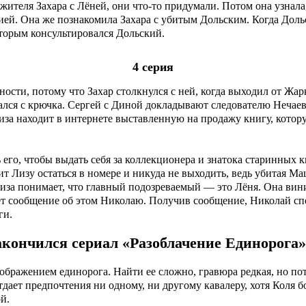
ожителя Захара с Лёней, они что-то придумали. Потом она узнал
ией. Она же познакомила Захара с убитым Дольским. Когда Дольс
оторым консультировался Дольский.
4 серия
ности, потому что Захар столкнулся с ней, когда выходил от Жар
ался с крючка. Сергей с Диной докладывают следователю Нечаева
за находит в интернете выставленную на продажу книгу, которую
его, чтобы выдать себя за коллекционера и знатока старинных к
т Лизу остаться в номере и никуда не выходить, ведь убитая Ма
Лиза понимает, что главный подозреваемый — это Лёня. Она винит
яет сообщение об этом Николаю. Получив сообщение, Николай сп
ги.
акончился сериал «Разоблачение Единорога» 
бражением единорога. Найти ее сложно, гравюра редкая, но пото
отдает предпочтения ни одному, ни другому кавалеру, хотя Коля 
й.