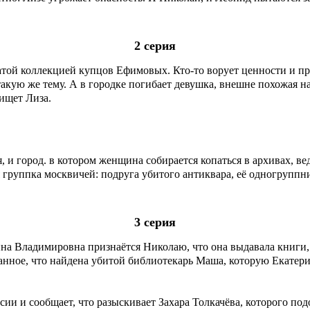
2 серия
гатой коллекцией купцов Ефимовых. Кто-то ворует ценности и п
кую же тему. А в городке погибает девушка, внешне похожая на 
 ищет Лиза.
, и город. в котором женщина собирается копаться в архивах, в
я группка москвичей: подруга убитого антиквара, её одногруппн
3 серия
на Владимировна признаётся Николаю, что она выдавала книги,
ранное, что найдена убитой библиотекарь Маша, которую Екатер
ии и сообщает, что разыскивает Захара Толкачёва, которого под