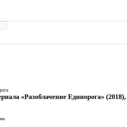
рога
ериала «Разоблачение Единорога» (2018),
ова
риала «Разоблачение Единорога» (2018)
Подробный переск