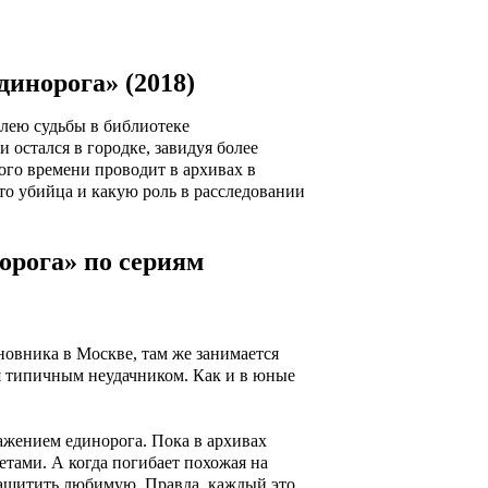
исание финала
Кадры из сериала
динорога» (2018)
лею судьбы в библиотеке
и остался в городке, завидуя более
ого времени проводит в архивах в
то убийца и какую роль в расследовании
орога» по сериям
новника в Москве, там же занимается
бя типичным неудачником. Как и в юные
ажением единорога. Пока в архивах
тами. А когда погибает похожая на
 защитить любимую. Правда, каждый это