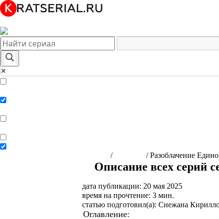
Краткое содержание сериалов
Главная
Подборки
О нас
Exact matches only
Search in title
Search in content
Главная
/
Сериалы
/
Разоблачение Едино
Описание всех серий с
дата публикации: 20 мая 2025
время на прочтение: 3 мин.
статью подготовил(а): Снежана Кирилл
Оглавление:
Краткое содержание се