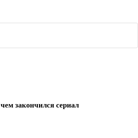
 чем закончился сериал
аз сюжета по сериям
1 серия
2 серия