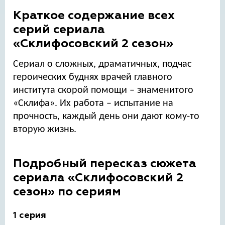
6 серия
Краткое содержание всех
7 серия
серий сериала
8 серия
«Склифосовский 2 сезон»
9 серия
10 серия
Сериал о сложных, драматичных, подчас
11 серия
героических буднях врачей главного
12 серия
института скорой помощи – знаменитого
13 серия
«Склифа». Их работа – испытание на
14 серия
прочность, каждый день они дают кому-то
15 серия
вторую жизнь.
16 серия
17 серия
Подробный пересказ сюжета
18 серия
сериала «Склифосовский 2
19 серия
сезон» по сериям
20 серия
21 серия
1 серия