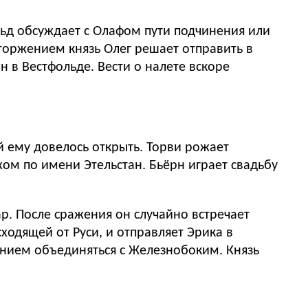
льд обсуждает с Олафом пути подчинения или
оржением князь Олег решает отправить в
 в Вестфольде. Вести о налете вскоре
й ему довелось открыть. Торви рожает
хом по имени Этельстан. Бьёрн играет свадьбу
р. После сражения он случайно встречает
исходящей от Руси, и отправляет Эрика в
анием объединяться с Железнобоким. Князь