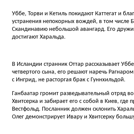
Уббе, Торви и Кетиль покидают Каттегат и бл
устранения непокорных вождей, в том числе 
Скандинавию небольшой авангард. Его дружин
достигают Харальда.
В Исландии странник Оттар рассказывает Убб
четвертого сына, его решают наречь Рагнаром
с Ингрид, не расторгая брак с Гуннхильдой.
Ганбаатар громит разведывательный отряд во 
Хвитсерка и забирает его с собой в Киев, где 
Вестфольд. Посланник должен склонить Хараль
Олег демонстрирует Ивару и Хвитсерку большу