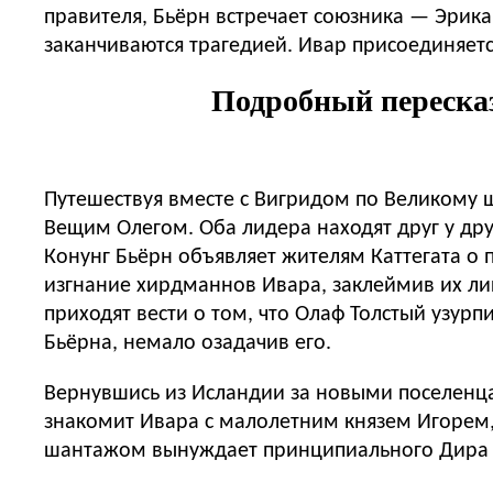
правителя, Бьёрн встречает союзника — Эрика
заканчиваются трагедией. Ивар присоединяетс
Подробный пересказ
Путешествуя вместе с Вигридом по Великому ш
Вещим Олегом. Оба лидера находят друг у дру
Конунг Бьёрн объявляет жителям Каттегата о 
изгнание хирдманнов Ивара, заклеймив их лица
приходят вести о том, что Олаф Толстый узур
Бьёрна, немало озадачив его.
Вернувшись из Исландии за новыми поселенца
знакомит Ивара с малолетним князем Игорем, 
шантажом вынуждает принципиального Дира от