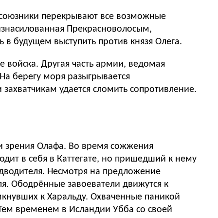
х союзники перекрывают все возможные
, изнасилованная Прекрасноволосым,
 в будущем выступить против князя Олега.
е войска. Другая часть армии, ведомая
 На берегу моря разыгрывается
 захватчикам удается сломить сопротивление.
ки зрения Олафа. Во время сожжения
дит в себя в Каттегате, но пришедший к нему
едводителя. Несмотря на предложение
ля. Ободрённые завоеватели движутся к
имкнувших к Харальду. Охваченные паникой
 Тем временем в Исландии Убба со своей