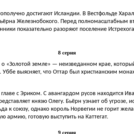
агополучно достигают Исландии. В Вестфольде Хара
Бьёрна Железнобокого. Перед полномасштабным вт
ники показательно разоряют поселение Истрехоган
8 серия
е о «Золотой земле» — неизведанном крае, которы
. Уббе выясняет, что Оттар был христианским мона
главе с Эриком. С авангардом русов находится Ива
представляет князю Олегу. Бьёрн узнает об угрозе, 
да к союзу, однако король Норвегии не горит жел
ю армию, готовую выступить на Каттегат.
9 серия