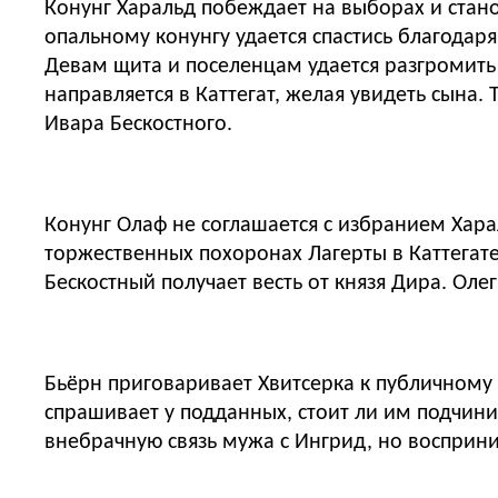
Конунг Харальд побеждает на выборах и стан
опальному конунгу удается спастись благодар
Девам щита и поселенцам удается разгромить 
направляется в Каттегат, желая увидеть сына
Ивара Бескостного.
Конунг Олаф не соглашается с избранием Хара
торжественных похоронах Лагерты в Каттегате
Бескостный получает весть от князя Дира. Ол
Бьёрн приговаривает Хвитсерка к публичному 
спрашивает у подданных, стоит ли им подчини
внебрачную связь мужа с Ингрид, но восприн