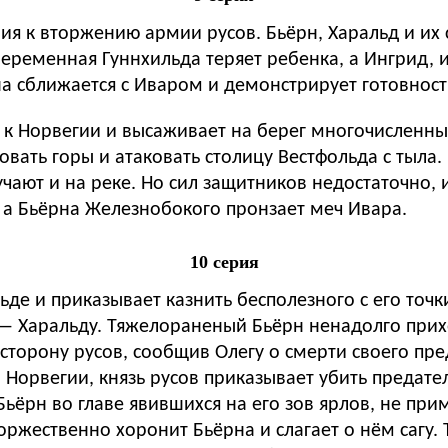
ия к вторжению армии русов. Бьёрн, Харальд и и
 беременная Гуннхильда теряет ребенка, а Ингрид
а сближается с Иваром и демонстрирует готовность
т к Норвегии и высаживает на берег многочисленны
овать горы и атаковать столицу Вестфольда с тыла.
ают и на реке. Но сил защитников недостаточно, и
 а Бьёрна Железнобокого пронзает меч Ивара.
10 серия
ьде и приказывает казнить бесполезного с его точ
— Харальду. Тяжелораненый Бьёрн ненадолго прихо
сторону русов, сообщив Олегу о смерти своего пр
Норвегии, князь русов приказывает убить предате
Бьёрн во главе явившихся на его зов ярлов, не пр
оржественно хоронит Бьёрна и слагает о нём сагу.