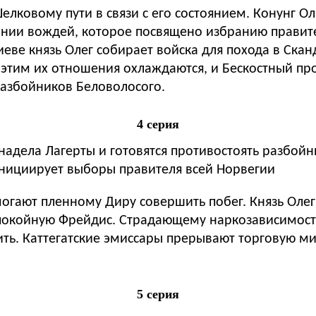
Шелковому пути в связи с его состоянием. Конунг 
ании вождей, которое посвящено избранию правите
иеве князь Олег собирает войска для похода в Скан
с этим их отношения охлаждаются, и Бескостный пр
разбойников Беловолосого.
4 серия
надела Лагерты и готовятся противостоять разбой
инициирует выборы правителя всей Норвегии
могают пленному Диру совершить побег. Князь Оле
покойную Фрейдис. Страдающему наркозависимость
ить. Каттегатские эмиссары прерывают торговую ми
5 серия