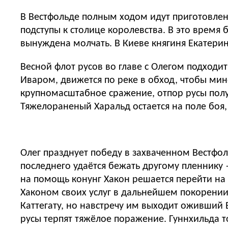
В Вестфольде полным ходом идут приготовлен
подступы к столице королевства. В это время
вынуждена молчать. В Киеве княгиня Екатерин
Весной флот русов во главе с Олегом подходи
Иваром, движется по реке в обход, чтобы мин
крупномасштабное сражение, отпор русы получ
Тяжелораненый Харальд остается на поле боя,
Олег празднует победу в захваченном Вестфол
последнего удаётся бежать другому пленнику 
на помощь конунг Хакон решается перейти на 
Хаконом своих услуг в дальнейшем покорении 
Каттегату, но навстречу им выходит оживший 
русы терпят тяжёлое поражение. Гуннхильда т