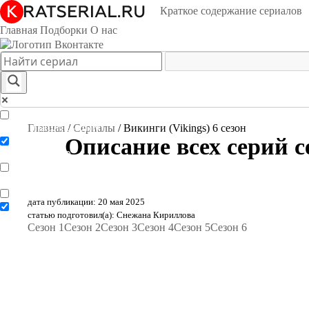
Краткое содержание сериалов
Главная
Подборки
О нас
Exact matches only
Главная
/
Сериалы
/
Викинги (Vikings) 6 сезон
Описание всех серий с
Search in title
Search in content
дата публикации: 20 мая 2025
статью подготовил(а): Снежана Кириллова
Сезон 1
Сезон 2
Сезон 3
Сезон 4
Сезон 5
Сезон 6