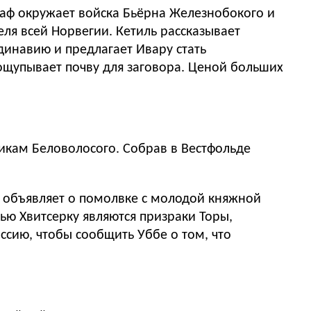
Олаф окружает войска Бьёрна Железнобокого и
ля всей Норвегии. Кетиль рассказывает
динавию и предлагает Ивару стать
ощупывает почву для заговора. Ценой больших
никам Беловолосого. Собрав в Вестфольде
г объявляет о помолвке с молодой княжной
ю Хвитсерку являются призраки Торы,
ссию, чтобы сообщить Уббе о том, что