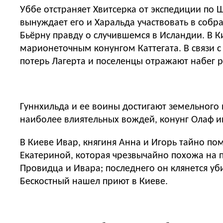
Уббе отстраняет Хвитсерка от экспедиции по 
вынуждает его и Харальда участвовать в собр
Бьёрну правду о случившемся в Исландии. В К
марионеточным конунгом Каттегата. В связи 
потерь Лагерта и поселенцы отражают набег 
Гуннхильда и ее воины достигают земельного 
наиболее влиятельных вождей, конунг Олаф 
В Киеве Ивар, княгиня Анна и Игорь тайно по
Екатериной, которая чрезвычайно похожа на 
Провидца и Ивара; последнего он клянется уб
Бескостный нашел приют в Киеве.