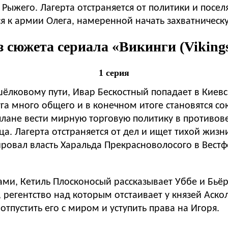
 Рыжего. Лагерта отстраняется от политики и посел
я к армии Олега, намеренной начать захватническ
 сюжета сериала «Викинги (Vikings)
1 серия
ёлковому пути, Ивар Бескостный попадает в Киевску
га много общего и в конечном итоге становятся со
плане вести мирную торговую политику в противов
. Лагерта отстраняется от дел и ищет тихой жизни
пировал власть Харальда Прекрасноволосого в Вест
ми, Кетиль Плосконосый рассказывает Уббе и Бьёр
регентство над которым отстаивает у князей Аскол
пустить его с миром и уступить права на Игоря.