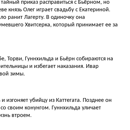
тайный приказ расправиться с Бьёрном, но
е князь Олег играет свадьбу с Екатериной.
ло ранит Лагерту. В одиночку она
зумевшего Хвитсерка, который принимает ее за
е, Торви, Гуннхильда и Бьёрн собираются на
оительницы и избегает наказания. Ивар
овой зимы.
 изгоняет убийцу из Каттегата. Позднее он
 со своим конунгом. Гуннхильда уличает
изнь втроем.