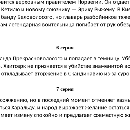
овится верховным правителем Норвегии. Он отдает 
я Кетилю и новому союзнику — Эрику Рыжему. В Киев
банду Беловолосого, но главарь разбойников тяже
. Там легендарная воительница погибает от рук обе
6 серия
льда Прекрасноволосого и попадает в темницу. Убб
. Хвитсерк не признается в убийстве знаменитой в
ег откладывает вторжение в Скандинавию из-за сур
7 серия
сожжению, но в последний момент отменяет казнь и
ться Харальду, и народ выражает желание остаться
имает измену спокойно и предлагает совместную ж