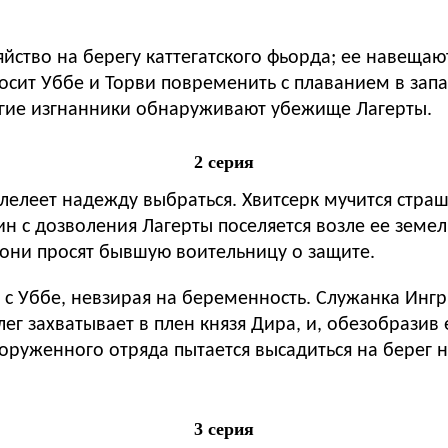
яйство на берегу каттегатского фьорда; ее навеща
осит Уббе и Торви повременить с плаванием в запа
ругие изгнанники обнаруживают убежище Лагерты.
2 серия
 лелеет надежду выбраться. Хвитсерк мучится стра
н с дозволения Лагерты поселяется возле ее земел
 они просят бывшую воительницу о защите.
 с Уббе, невзирая на беременность. Служанка Ингр
 захватывает в плен князя Дира, и, обезобразив е
оруженного отряда пытается высадиться на берег 
3 серия